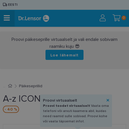
EESTI
0
Proovi päikeseprille virtuaalselt ja vali endale sobivaim
raamiku kuju 😎
Loe lähemalt
Päikeseprillid
A-z ICONS 2374 AP
Proovi virtuaalselt
Proovi toodet virtuaalselt
Vaata oma
- 40 %
telefoni või arvuti kaamera abil, kuidas
need raamid sulle sobivad. Proovi kohe
või vaata täpsemat infot.