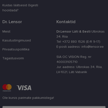
numbri. Sed
kasutaja ko
Kuidas läätsesid õigesti
parandamise
hooldada?
optimeerides
jõudlust ja
funktsionaal
Dr. Lensor
Kontaktid
country_ok
www.lensor.ee
1 aasta
csrftoken
www.lensor.ee
11 kuud 4
See küpsis 
Meist
Dr.Lensor Läti & Eesti
Ulbrokas
nädalat
Pythoni Dja
34, Riia
veebiarendu
Kasutustingimused
See on loodu
Tel: +372 880 1526 (E-R 9-17)
kaitsta saiti
E-posti aadress: info@lensor.ee
tarkvararünn
Privaatsuspoliitika
veebivormid
SIA OC VISION Reg. nr:
Tagastusvorm
CookieScriptConsent
11 kuud 3
Teenus Cook
CookieScript
nädalat
kasutab seda
40003105710
www.lensor.ee
külastajate 
Jur. aadress: Ulbrokas 34, Riia,
nõusoleku ee
meeldejätmi
LV-1021, Läti Vabariik
vajalik selle
Script.com k
bänner korra
töötaks.
shipping_country
www.lensor.ee
1 aasta
Ole kursis parimate pakkumistega!
Palun sisesta e-posti aadress