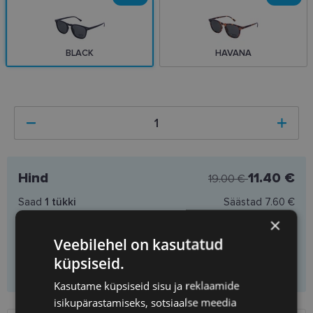
BLACK
HAVANA
Hind
11.40 €
19.00 €
Saad
1
tükki
Säästad
7.60 €
Ühiku hind
11.40 €
×
Veebilehel on kasutatud
küpsiseid.
Lisa ostukorvi
Kasutame küpsiseid sisu ja reklaamide
isikupärastamiseks, sotsiaalse meedia