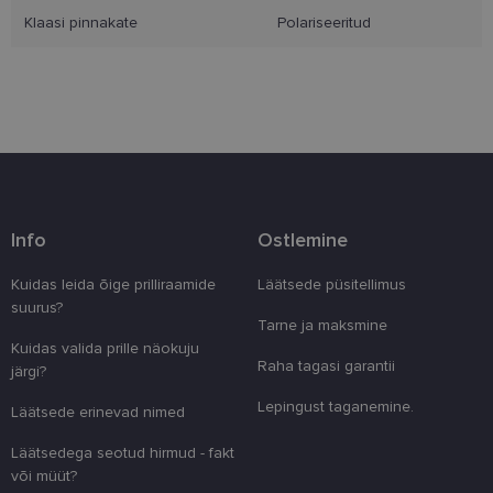
Klaasi pinnakate
Polariseeritud
Eelistused
Vajalik
Statistika
Turustamine
Eelistused
Info
Ostlemine
Vajalikud küpsised aitavad parandada kodulehe
kasutamismugavust, võimaldades põhifunktsioone
Kuidas leida õige prilliraamide
Läätsede püsitellimus
nagu lehtedel navigeerimine ja juurdepääsu saidi
suurus?
kaitstud aladele. Koduleht ei tööta ilma nende
Tarne ja maksmine
küpsisteta korralikult.
Kuidas valida prille näokuju
Raha tagasi garantii
Pakkuja
/
järgi?
Nimi
Aegumine
Kirjeldus
Domeen
Lepingust taganemine.
Läätsede erinevad nimed
clientId
www.lensor.ee
1 aasta
Seda küpsist
unikaalsete 
eristamiseks
Läätsedega seotud hirmud - fakt
kliendi ident
või müüt?
juhuslikult 