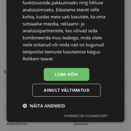
funktsioonide pakkumiseks ning liikluse
analüüsimiseks. Edastame teavet selle
SAATMINE
EESTI
kohta, kuidas meie saiti kasutate, ka oma
sotsiaalse meedia, reklaami- ja
Eeldatav tarnekuupäev
reede 14. august 2026
analüüsipartneritele, kes võivad seda
Unisend
2.50 €
kombineerida muu teabega, mida olete
Omniva
3.00 €
neile esitanud või mida nad on kogunud
SmartPosti
3.00 €
teiepoolse teenuste kasutamise käigus.
Kuller
7.00 €
Rohkem teavet
Toote info
LUBA KÕIK
Kaubamärk
A-Z
AINULT VÄLTIMATUD
Raami värvus
black
NÄITA ANDMEID
Raami materjal
Plast
POWERED BY COOKIESCRIPT
Vajalik
Statistika
Turustamine
Kliendirühm
Naistele