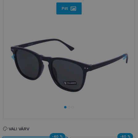
Pilt
VALI VÄRV
-40 %
-40 %