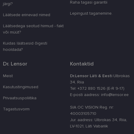
Raha tagasi garantii
järgi?
Lepingust taganemine.
Läätsede erinevad nimed
Läätsedega seotud hirmud - fakt
või müüt?
Kuidas läätsesid õigesti
hooldada?
Dr. Lensor
Kontaktid
Meist
Dr.Lensor Läti & Eesti
Ulbrokas
34, Riia
Kasutustingimused
Tel: +372 880 1526 (E-R 9-17)
E-posti aadress: info@lensor.ee
Privaatsuspoliitika
SIA OC VISION Reg. nr:
Tagastusvorm
40003105710
Jur. aadress: Ulbrokas 34, Riia,
LV-1021, Läti Vabariik