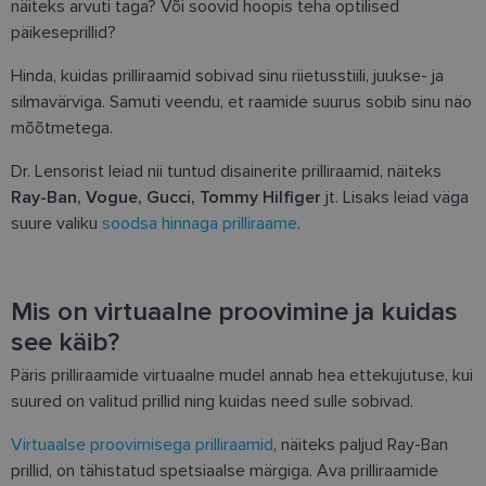
näiteks arvuti taga? Või soovid hoopis teha optilised
päikeseprillid?
Hinda, kuidas prilliraamid sobivad sinu riietusstiili, juukse- ja
silmavärviga. Samuti veendu, et raamide suurus sobib sinu näo
mõõtmetega.
Dr. Lensorist leiad nii tuntud disainerite prilliraamid, näiteks
Ray-Ban, Vogue, Gucci, Tommy Hilfiger
jt. Lisaks leiad väga
suure valiku
soodsa hinnaga prilliraame
.
Mis on virtuaalne proovimine ja kuidas
see käib?
Päris prilliraamide virtuaalne mudel annab hea ettekujutuse, kui
suured on valitud prillid ning kuidas need sulle sobivad.
Virtuaalse proovimisega prilliraamid
, näiteks paljud Ray-Ban
prillid, on tähistatud spetsiaalse märgiga. Ava prilliraamide