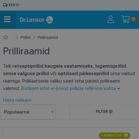
EESTI
0
Prillid
Prilliraamid
Prilliraamid
Telli
retseptiprillid kaugele vaatamiseks, lugemisprillid,
sinise valguse prillid
või
optilised päikeseprillid
oma valitud
raamiga. Prilliläätsede valiku saad teha pärast prilliraami
valimist.
Rohkem infot e-poest prillide tellimise kohta →
Näita rohkem
Populaarne
FILTER
+ KINGITUS