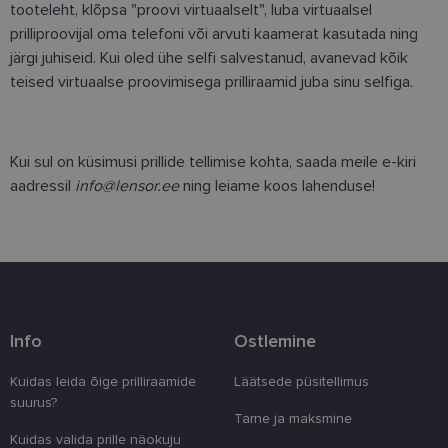
tooteleht, klõpsa "proovi virtuaalselt", luba virtuaalsel
prilliproovijal oma telefoni või arvuti kaamerat kasutada ning
järgi juhiseid. Kui oled ühe selfi salvestanud, avanevad kõik
teised virtuaalse proovimisega prilliraamid juba sinu selfiga.
Kui sul on küsimusi prillide tellimise kohta, saada meile e-kiri
aadressil
info@lensor.ee
ning leiame koos lahenduse!
Info
Ostlemine
Kuidas leida õige prilliraamide
Läätsede püsitellimus
suurus?
Tarne ja maksmine
Kuidas valida prille näokuju