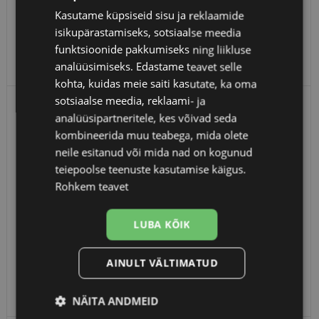
Kasutame küpsiseid sisu ja reklaamide
TRENDY
isikupärastamiseks, sotsiaalse meedia
DM 1143 RGOLD/BORD 55-17
funktsioonide pakkumiseks ning liikluse
hind alates 45.00 €
analüüsimiseks. Edastame teavet selle
kohta, kuidas meie saiti kasutate, ka oma
sotsiaalse meedia, reklaami- ja
+ KINGITUS
analüüsipartneritele, kes võivad seda
kombineerida muu teabega, mida olete
neile esitanud või mida nad on kogunud
teiepoolse teenuste kasutamise käigus.
Rohkem teavet
LUBA KÕIK
DIVERSO
AINULT VÄLTIMATUD
60128 GREEN 54-17
hind alates 49.00 €
NÄITA ANDMEID