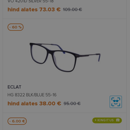
VO 4201D SILVER 55-18
hind alates 73.03 €
109.00 €
- 60 %
ECLAT
HG 8322 BLK/BLUE 55-16
hind alates 38.00 €
95.00 €
+ KINGITUS
- 6.00 €