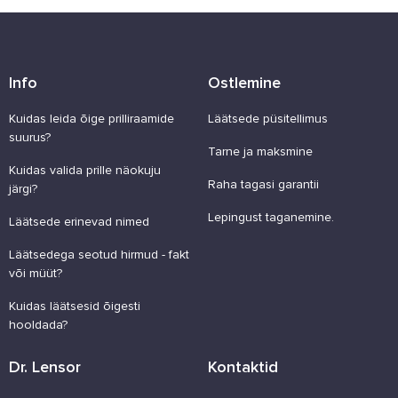
Info
Ostlemine
Kuidas leida õige prilliraamide
Läätsede püsitellimus
suurus?
Tarne ja maksmine
Kuidas valida prille näokuju
Raha tagasi garantii
järgi?
Lepingust taganemine.
Läätsede erinevad nimed
Läätsedega seotud hirmud - fakt
või müüt?
Kuidas läätsesid õigesti
hooldada?
Dr. Lensor
Kontaktid