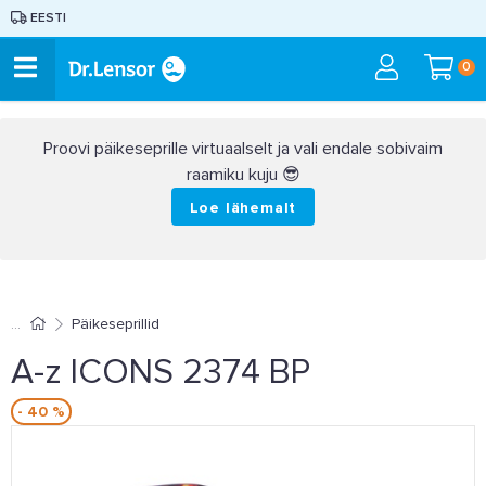
EESTI
0
Proovi päikeseprille virtuaalselt ja vali endale sobivaim
raamiku kuju 😎
Loe lähemalt
Päikeseprillid
A-z ICONS 2374 BP
- 40 %