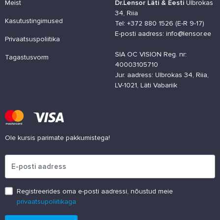
Meist
Dr.Lensor Läti & Eesti
Ulbrokas
34, Riia
Kasutustingimused
Tel: +372 880 1526 (E-R 9-17)
E-posti aadress: info@lensor.ee
Privaatsuspoliitika
SIA OC VISION Reg. nr:
Tagastusvorm
40003105710
Jur. aadress: Ulbrokas 34, Riia,
LV-1021, Läti Vabariik
Ole kursis parimate pakkumistega!
Palun sisesta e-posti aadress
Registreerides oma e-posti aadressi, nõustud meie
privaatsupoliitikaga