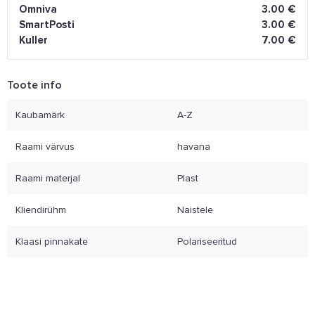
Omniva
3.00 €
SmartPosti
3.00 €
Kuller
7.00 €
Toote info
Kaubamärk
A-Z
Raami värvus
havana
Raami materjal
Plast
Kliendirühm
Naistele
Klaasi pinnakate
Polariseeritud