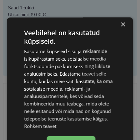
Saad
1
tükki
Ühiku hind
19.00 €
×
Veebilehel on kasutatud
küpsiseid.
Vali prilliklaasid
Kasutame küpsiseid sisu ja reklaamide
isikupärastamiseks, sotsiaalse meedia
Lisa korvi ainult raamid
funktsioonide pakkumiseks ning liikluse
analüüsimiseks. Edastame teavet selle
kohta, kuidas meie saiti kasutate, ka oma
sotsiaalse meedia, reklaami- ja
analüüsipartneritele, kes võivad seda
SAATMINE
EESTI
kombineerida muu teabega, mida olete
neile esitanud või mida nad on kogunud
Eeldatav tarnekuupäev
laupäev 15. august 2026
teiepoolse teenuste kasutamise käigus.
Unisend
2.50 €
Rohkem teavet
Omniva
3.00 €
SmartPosti
3.00 €