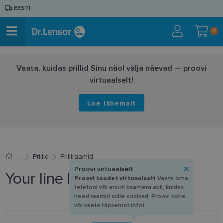
EESTI
0
Vaata, kuidas prillid Sinu näol välja näevad — proovi
virtuaalselt!
Loe lähemalt
Prillid
Prilliraamid
Proovi virtuaalselt
Your line DM 1187 C3 54-19
Proovi toodet virtuaalselt
Vaata oma
telefoni või arvuti kaamera abil, kuidas
need raamid sulle sobivad. Proovi kohe
või vaata täpsemat infot.