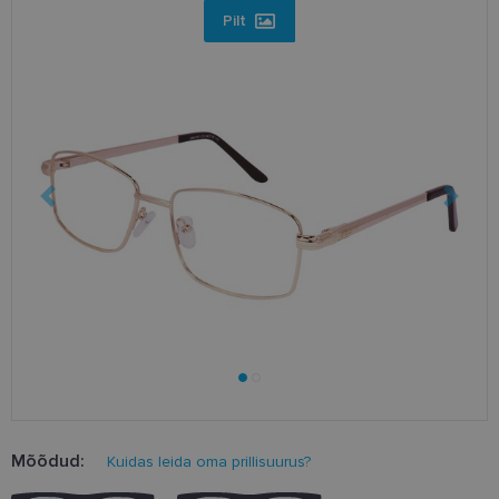
Pilt
Mõõdud:
Kuidas leida oma prillisuurus?