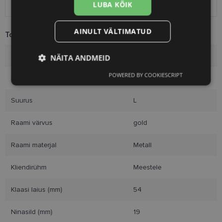
Kuller
7.00 €
LUBA KÕIK
AINULT VÄLTIMATUD
Toote info
Kaubamärk
YOUR-LINE
NÄITA ANDMEID
POWERED BY COOKIESCRIPT
Raami mõõtmed
54-19
Vajalik
Statistika
Turustamine
Suurus
L
Eelistused
Raami värvus
gold
Raami materjal
Metall
Kliendirühm
Meestele
Vajalik
Statistika
Turustamine
Klaasi laius (mm)
54
Eelistused
Ninasild (mm)
19
Vajalikud küpsised aitavad parandada kodulehe