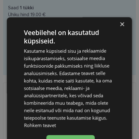
Saad
1
tükki
Ühiku hind
19.00 €
×
Veebilehel on kasutatud
küpsiseid.
Vali prilliklaasid
Kasutame küpsiseid sisu ja reklaamide
isikupärastamiseks, sotsiaalse meedia
Lisa korvi ainult raamid
funktsioonide pakkumiseks ning liikluse
analüüsimiseks. Edastame teavet selle
kohta, kuidas meie saiti kasutate, ka oma
sotsiaalse meedia, reklaami- ja
analüüsipartneritele, kes võivad seda
SAATMINE
EESTI
kombineerida muu teabega, mida olete
neile esitanud või mida nad on kogunud
Eeldatav tarnekuupäev
kolmapäev 12. august 2026
teiepoolse teenuste kasutamise käigus.
Unisend
2.50 €
Rohkem teavet
Omniva
3.00 €
SmartPosti
3.00 €