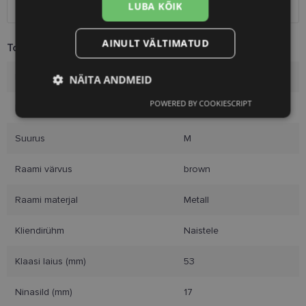
Kuller
7.00 €
LUBA KÕIK
AINULT VÄLTIMATUD
Toote info
Kaubamärk
YOUR-LINE
NÄITA ANDMEID
POWERED BY COOKIESCRIPT
Raami mõõtmed
53-17
Vajalik
Statistika
Turustamine
Suurus
M
Eelistused
Raami värvus
brown
Raami materjal
Metall
Kliendirühm
Naistele
Vajalik
Statistika
Turustamine
Klaasi laius (mm)
53
Eelistused
Ninasild (mm)
17
Vajalikud küpsised aitavad parandada kodulehe