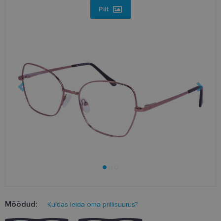
Pilt
Mõõdud:
Kuidas leida oma prillisuurus?