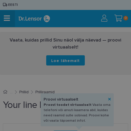
EESTI
0
Vaata, kuidas prillid Sinu näol välja näevad — proovi
virtuaalselt!
Loe lähemalt
Prillid
Prilliraamid
Proovi virtuaalselt
Your line DM 1177 C3 53-17
Proovi toodet virtuaalselt
Vaata oma
telefoni või arvuti kaamera abil, kuidas
need raamid sulle sobivad. Proovi kohe
või vaata täpsemat infot.