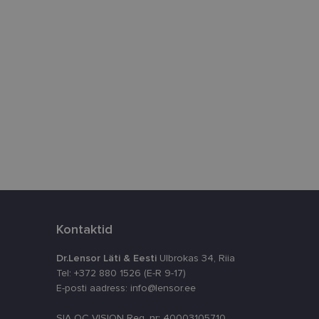
htedel navigeerimine
istamiseks, määrates
numbri. Seda
timeerides
splatvormiga. See
kvararünnakute eest
astajate küpsiste
k selleks, et
aks.
Kontaktid
Dr.Lensor Läti & Eesti
Ulbrokas 34, Riia
Tel: +372 880 1526 (E-R 9-17)
E-posti aadress: info@lensor.ee
ta, kuidas
siga - see on
SIA OC VISION Reg. nr: 40003105710