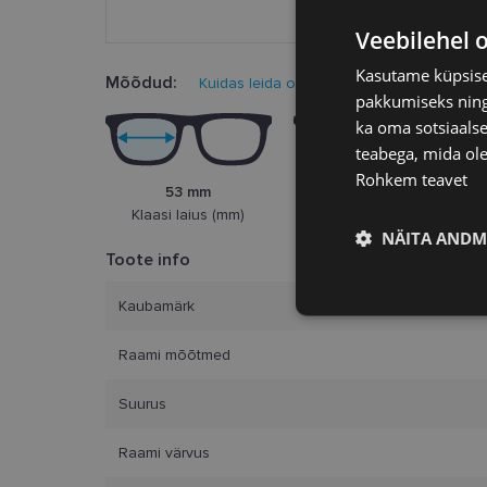
Veebilehel 
Kasutame küpsisei
Mõõdud:
Kuidas leida oma prillisuurus?
pakkumiseks ning 
ka oma sotsiaalse
teabega, mida ole
Rohkem teavet
53 mm
16 mm
Klaasi laius (mm)
Ninasild (mm)
NÄITA ANDM
Toote info
Vajalik
Kaubamärk
Raami mõõtmed
Suurus
Raami värvus