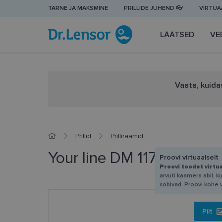
TARNE JA MAKSMINE
PRILLIDE JUHEND 👓
VIRTUAA
LÄÄTSED
VE
Vaata, kuidas
Prillid
Prilliraamid
Your line DM 1175 C2 53-
Proovi virtuaalselt
Proovi toodet virtu
arvuti kaamera abil, k
sobivad. Proovi kohe 
Pilt