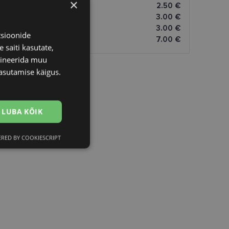
×
2.50 €
3.00 €
3.00 €
tsioonide
7.00 €
 saiti kasutate,
bineerida muu
asutamise käigus.
LUBA KÕIK
RED BY COOKIESCRIPT
Eelistused