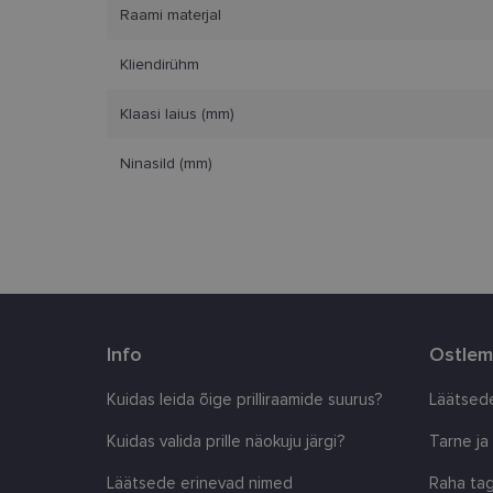
Vajalikud küpsised 
Raami materjal
ja juurdepääsu saidi 
Kliendirühm
Nimi
clientId
Klaasi laius (mm)
Ninasild (mm)
country_ok
csrftoken
CookieScriptConse
shipping_country
Info
Ostlem
Kuidas leida õige prilliraamide suurus?
Läätsede
Pakkuja
/
Nimi
Nimi
Kuidas valida prille näokuju järgi?
Tarne ja
Domeen
_ga
_gcl_au
Google
Läätsede erinevad nimed
Raha tag