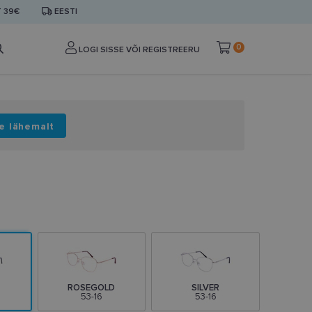
T 39€
EESTI
0
LOGI SISSE VÕI REGISTREERU
e lähemalt
ROSEGOLD
SILVER
53-16
53-16