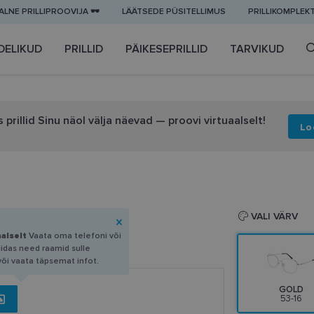
LNE PRILLIPROOVIJA 🕶️
LÄÄTSEDE PÜSITELLIMUS
PRILLIKOMPLEK
DELIKUD
PRILLID
PÄIKESEPRILLID
TARVIKUD
 prillid Sinu näol välja näevad — proovi virtuaalselt!
Lo
16
VALI VÄRV
aalselt
Vaata oma telefoni või
uidas need raamid sulle
või vaata täpsemat infot.
GOLD
53-16