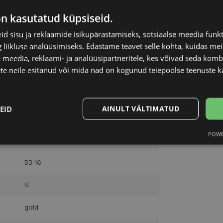
Unisend
on kasutatud küpsiseid.
Omniva
SmartPosti
d sisu ja reklaamide isikupärastamiseks, sotsiaalse meedia funk
Kuller
liikluse analüüsimiseks. Edastame teavet selle kohta, kuidas meie
 meedia, reklaami- ja analüüsipartneritele, kes võivad seda kom
te neile esitanud või mida nad on kogunud teiepoolse teenuste k
EID
AINULT VÄLTIMATUD
POWE
Statistika
Turustamine
YOUR-LINE
53-16
S
gold
Vajalik
Statistika
Turustamine
Eelistused