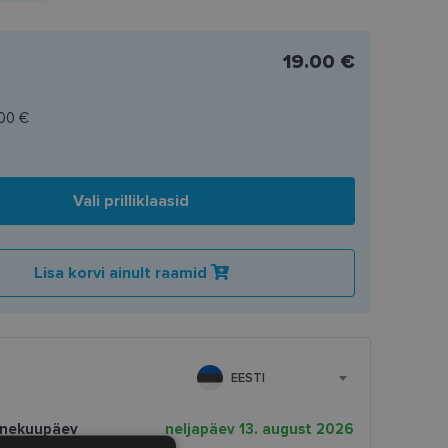
19.00 €
.00 €
Vali prilliklaasid
Lisa korvi ainult raamid
EESTI
rnekuupäev
neljapäev 13. august 2026