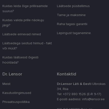
Nimi
Aegumine
Kirjeldus
Domeen
Kuidas leida õige prilliraamide
Läätsede püsitellimus
clientId
www.lensor.ee
1 aasta
Seda küpsist
suurus?
unikaalsete 
Tarne ja maksmine
eristamiseks
kliendi ident
Kuidas valida prille näokuju
juhuslikult 
Raha tagasi garantii
järgi?
numbri. Sed
kasutaja ko
Lepingust taganemine.
parandamise
Läätsede erinevad nimed
optimeerides
jõudlust ja
Läätsedega seotud hirmud - fakt
funktsionaal
või müüt?
country_ok
www.lensor.ee
1 aasta
Kuidas läätsesid õigesti
csrftoken
www.lensor.ee
11 kuud 4
See küpsis 
nädalat
Pythoni Dja
hooldada?
veebiarendu
See on loodu
kaitsta saiti
Dr. Lensor
Kontaktid
tarkvararünn
veebivormid
Meist
Dr.Lensor Läti & Eesti
Ulbrokas
CookieScriptConsent
11 kuud 3
Teenus Cook
CookieScript
nädalat
kasutab seda
www.lensor.ee
34, Riia
külastajate 
Kasutustingimused
Tel: +372 880 1526 (E-R 9-17)
nõusoleku ee
meeldejätmi
E-posti aadress: info@lensor.ee
Privaatsuspoliitika
vajalik selle
Script.com k
bänner korra