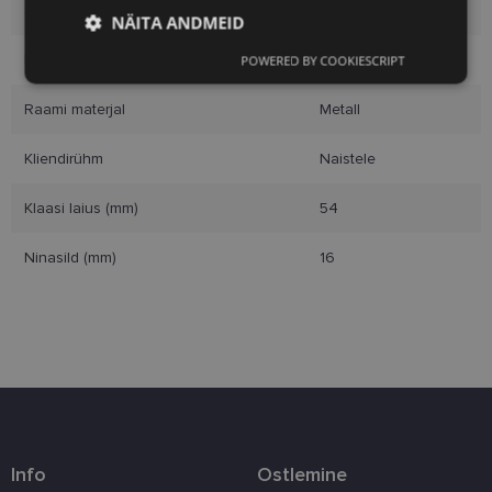
Suurus
M
NÄITA ANDMEID
Raami värvus
bk/silver
POWERED BY COOKIESCRIPT
Vajalik
Statistika
Turustamine
Raami materjal
Metall
Eelistused
Kliendirühm
Naistele
Klaasi laius (mm)
54
Ninasild (mm)
16
Vajalik
Statistika
Turustamine
Eelistused
Vajalikud küpsised aitavad parandada kodulehe
kasutamismugavust, võimaldades põhifunktsioone
nagu lehtedel navigeerimine ja juurdepääsu saidi
kaitstud aladele. Koduleht ei tööta ilma nende
küpsisteta korralikult.
Info
Ostlemine
Pakkuja
/