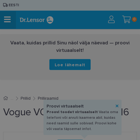
EESTI
0
Vaata, kuidas prillid Sinu näol välja näevad — proovi
virtuaalselt!
Loe lähemalt
Prillid
Prilliraamid
Proovi virtuaalselt
Vogue VO 3940 352-S 54-16
Proovi toodet virtuaalselt
Vaata oma
telefoni või arvuti kaamera abil, kuidas
need raamid sulle sobivad. Proovi kohe
või vaata täpsemat infot.