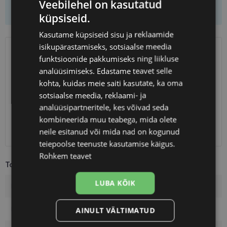
Veebilehel on kasutatud
Lisa korvi ainult raamid
küpsiseid.
Kasutame küpsiseid sisu ja reklaamide
isikupärastamiseks, sotsiaalse meedia
SAATMINE
funktsioonide pakkumiseks ning liikluse
EESTI
analüüsimiseks. Edastame teavet selle
kohta, kuidas meie saiti kasutate, ka oma
Eeldatav tarnekuupäev
kolmapäev 12. august 2026
sotsiaalse meedia, reklaami- ja
Unisend
0.75 €
analüüsipartneritele, kes võivad seda
Omniva
1.10 €
kombineerida muu teabega, mida olete
SmartPosti
1.10 €
neile esitanud või mida nad on kogunud
Kuller
7.00 €
teiepoolse teenuste kasutamise käigus.
Rohkem teavet
Toote info
LUBA KÕIK
Kaubamärk
VOGUE
Raami mõõtmed
54-16
AINULT VÄLTIMATUD