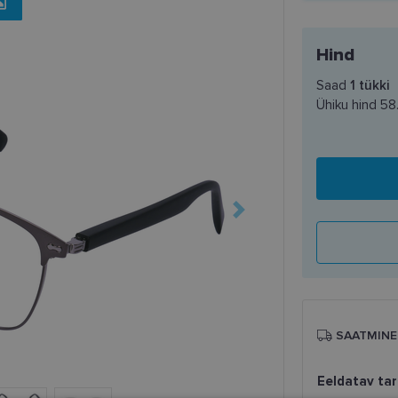
Hind
Saad
1
tükki
Ühiku hind
58
SAATMINE
Eeldatav ta