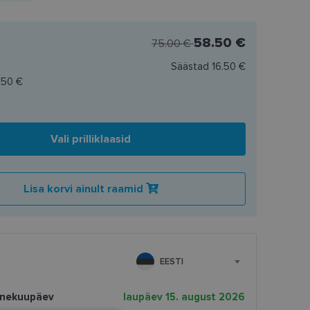
58.50 €
75.00 €
Säästad
16.50 €
.50 €
Vali prilliklaasid
Lisa korvi ainult raamid
EESTI
rnekuupäev
laupäev 15. august 2026