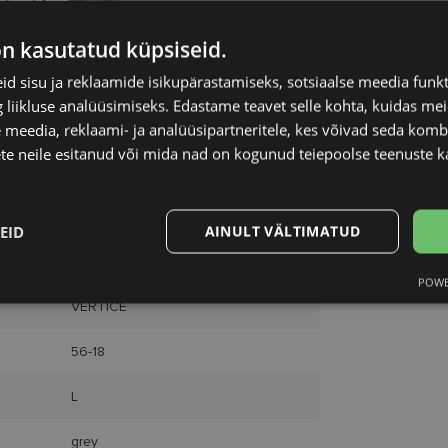
Unisend
Omniva
on kasutatud küpsiseid.
SmartPosti
Kuller
d sisu ja reklaamide isikupärastamiseks, sotsiaalse meedia funk
liikluse analüüsimiseks. Edastame teavet selle kohta, kuidas meie
 meedia, reklaami- ja analüüsipartneritele, kes võivad seda kom
te neile esitanud või mida nad on kogunud teiepoolse teenuste k
EID
AINULT VÄLTIMATUD
POWE
Statistika
Turustamine
VERTICE
56-18
L
Vajalik
Statistika
Turustamine
Eelistused
grey