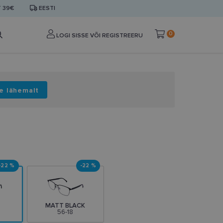
T 39€
EESTI
0
LOGI SISSE VÕI REGISTREERU
e lähemalt
-22 %
-22 %
MATT BLACK
56-18