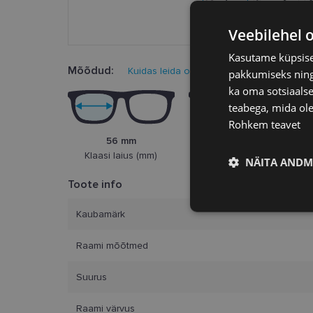
Veebilehel 
Kasutame küpsisei
Mõõdud:
Kuidas leida oma prillisuurus?
pakkumiseks ning 
ka oma sotsiaalse
teabega, mida ole
Rohkem teavet
56 mm
18 mm
Klaasi laius (mm)
Ninasild (mm)
NÄITA ANDM
Toote info
Vajalik
Kaubamärk
Raami mõõtmed
Suurus
Raami värvus