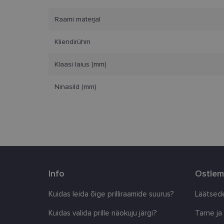
Vajalikud küpsised 
ja juurdepääsu saidi 
Raami materjal
Nimi
Kliendirühm
clientId
Klaasi laius (mm)
Ninasild (mm)
country_ok
csrftoken
CookieScriptConse
shipping_country
Info
Ostlem
Kuidas leida õige prilliraamide suurus?
Läätsede
Pakkuja
/
Nimi
Nimi
Domeen
Kuidas valida prille näokuju järgi?
Tarne ja
_ga
_gcl_au
Google