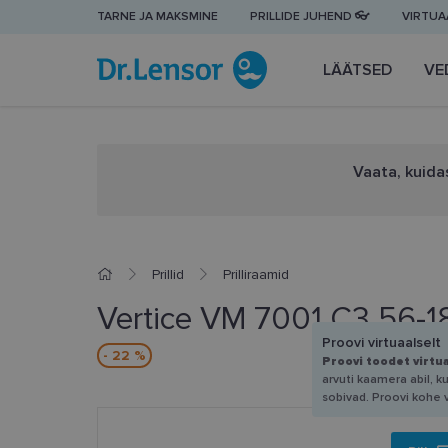
TARNE JA MAKSMINE
PRILLIDE JUHEND 👓
VIRTUAA
LÄÄTSED
VE
Vaata, kuidas
Prillid
Prilliraamid
Vertice VM 7001 C3 56-1
Proovi virtuaalselt
- 22 %
Proovi toodet virtu
arvuti kaamera abil, k
sobivad. Proovi kohe 