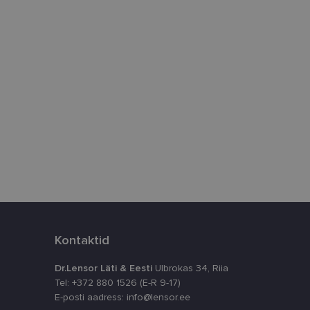
htedel navigeerimine
istamiseks, määrates
numbri. Seda
timeerides
splatvormiga. See
kvararünnakute eest
astajate küpsiste
k selleks, et
aks.
Kontaktid
Dr.Lensor Läti & Eesti
Ulbrokas 34, Riia
Tel: +372 880 1526 (E-R 9-17)
E-posti aadress: info@lensor.ee
ta, kuidas
siga - see on