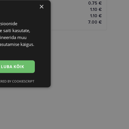
0.75 €
×
1.10 €
1.10 €
7.00 €
tsioonide
 saiti kasutate,
bineerida muu
asutamise käigus.
LUBA KÕIK
RED BY COOKIESCRIPT
Eelistused