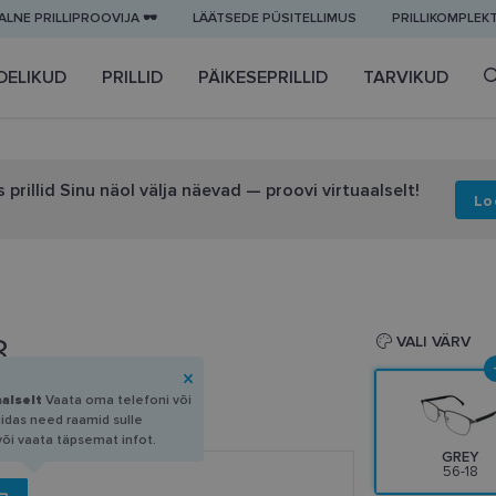
LNE PRILLIPROOVIJA 🕶️
LÄÄTSEDE PÜSITELLIMUS
PRILLIKOMPLEK
DELIKUD
PRILLID
PÄIKESEPRILLID
TARVIKUD
 prillid Sinu näol välja näevad — proovi virtuaalselt!
Lo
8
VALI VÄRV
aalselt
Vaata oma telefoni või
uidas need raamid sulle
või vaata täpsemat infot.
GREY
56-18