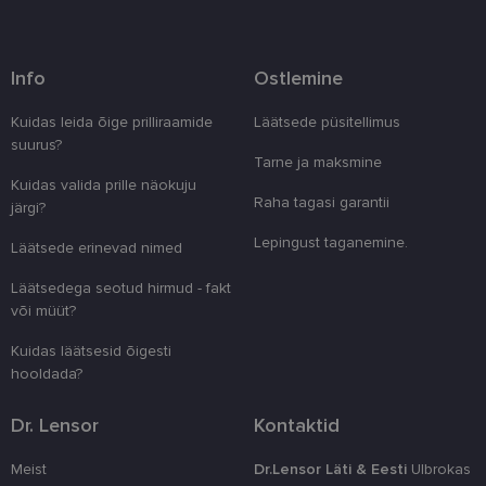
küpsisteta korralikult.
Pakkuja
/
Nimi
Aegumine
Kirjeldus
Domeen
Info
Ostlemine
clientId
www.lensor.ee
1 aasta
Seda küpsist
unikaalsete 
eristamiseks
Kuidas leida õige prilliraamide
Läätsede püsitellimus
kliendi ident
suurus?
juhuslikult 
Tarne ja maksmine
numbri. Sed
kasutaja ko
Kuidas valida prille näokuju
parandamise
Raha tagasi garantii
järgi?
optimeerides
jõudlust ja
funktsionaal
Lepingust taganemine.
Läätsede erinevad nimed
country_ok
www.lensor.ee
1 aasta
Läätsedega seotud hirmud - fakt
csrftoken
www.lensor.ee
11 kuud 4
See küpsis 
või müüt?
nädalat
Pythoni Dja
veebiarendu
See on loodu
Kuidas läätsesid õigesti
kaitsta saiti
hooldada?
tarkvararünn
veebivormid
Dr. Lensor
Kontaktid
CookieScriptConsent
11 kuud 3
Teenus Cook
CookieScript
nädalat
kasutab seda
www.lensor.ee
külastajate 
Meist
Dr.Lensor Läti & Eesti
Ulbrokas
nõusoleku ee