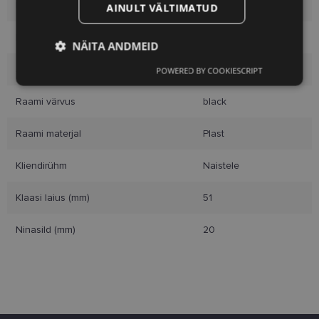
Kaubamärk
VERTICE
AINULT VÄLTIMATUD
Raami mõõtmed
51-20
NÄITA ANDMEID
Suurus
M
POWERED BY COOKIESCRIPT
Vajalik
Statistika
Turustamine
Raami värvus
black
Eelistused
Raami materjal
Plast
Kliendirühm
Naistele
Klaasi laius (mm)
51
Ninasild (mm)
20
Vajalik
Statistika
Turustamine
Eelistused
Vajalikud küpsised aitavad parandada kodulehe
kasutamismugavust, võimaldades põhifunktsioone
nagu lehtedel navigeerimine ja juurdepääsu saidi
kaitstud aladele. Koduleht ei tööta ilma nende