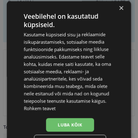
Saad
1
tükki
Säästad
24.75 €
×
Ühiku hind
50.25 €
Veebilehel on kasutatud
küpsiseid.
Lisa ostukorvi
Kasutame küpsiseid sisu ja reklaamide
isikupärastamiseks, sotsiaalse meedia
funktsioonide pakkumiseks ning liikluse
analüüsimiseks. Edastame teavet selle
SAATMINE
EESTI
kohta, kuidas meie saiti kasutate, ka oma
sotsiaalse meedia, reklaami- ja
Eeldatav tarnekuupäev
reede 14. august 2026
analüüsipartneritele, kes võivad seda
kombineerida muu teabega, mida olete
Unisend
0.75 €
neile esitanud või mida nad on kogunud
Omniva
1.10 €
teiepoolse teenuste kasutamise käigus.
SmartPosti
1.10 €
Kuller
7.00 €
Rohkem teavet
LUBA KÕIK
Toote info