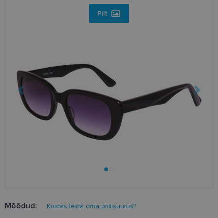
Pilt
Mõõdud:
Kuidas leida oma prillisuurus?