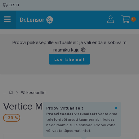
EESTI
0
Proovi päikeseprille virtuaalselt ja vali endale sobivaim
raamiku kuju 😎
Loe lähemalt
Päikeseprillid
Vertice MZ 2003 C4 51-20
Proovi virtuaalselt
Proovi toodet virtuaalselt
Vaata oma
- 33 %
telefoni või arvuti kaamera abil, kuidas
need raamid sulle sobivad. Proovi kohe
või vaata täpsemat infot.