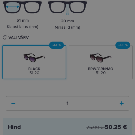
51 mm
20 mm
Klaasi laius (mm)
Ninasild (mm)
VALI VÄRV
-33 %
-33 %
BLACK
BRW/GRN/MO
51-20
51-20
Hind
50.25 €
75.00 €