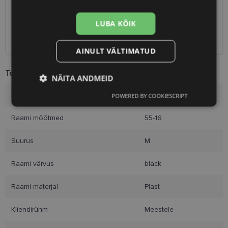
Unisend
0.75 €
Omniva
1.10 €
LUBA KÕIK
SmartPosti
1.10 €
Kuller
7.00 €
AINULT VÄLTIMATUD
Toote info
NÄITA ANDMEID
Kaubamärk
VERTICE
POWERED BY COOKIESCRIPT
Vajalik
Statistika
Turustamine
Raami mõõtmed
55-16
Eelistused
Suurus
M
Raami värvus
black
Raami materjal
Plast
Kliendirühm
Meestele
Vajalik
Statistika
Turustamine
Eelistused