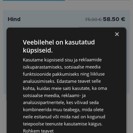
Hind
58.50 €
75.00 €
Saad
1
tükki
Säästad
16.50 €
×
Ühiku hind
58.50 €
Veebilehel on kasutatud
küpsiseid.
Kasutame küpsiseid sisu ja reklaamide
Vali prilliklaasid
isikupärastamiseks, sotsiaalse meedia
funktsioonide pakkumiseks ning liikluse
analüüsimiseks. Edastame teavet selle
Lisa korvi ainult raamid
kohta, kuidas meie saiti kasutate, ka oma
sotsiaalse meedia, reklaami- ja
analüüsipartneritele, kes võivad seda
kombineerida muu teabega, mida olete
SAATMINE
EESTI
neile esitanud või mida nad on kogunud
teiepoolse teenuste kasutamise käigus.
Eeldatav tarnekuupäev
laupäev 15. august 2026
Rohkem teavet