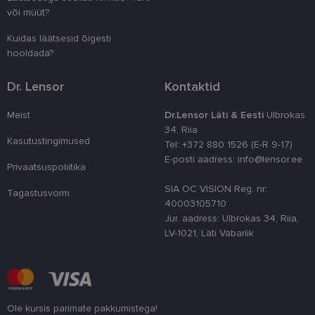
veebivormid
või müüt?
CookieScriptConsent
11 kuud 3
Teenus Cook
CookieScript
nädalat
kasutab seda
www.lensor.ee
Kuidas läätsesid õigesti
külastajate 
hooldada?
nõusoleku ee
meeldejätmi
vajalik selle
Script.com k
Dr. Lensor
Kontaktid
bänner korra
töötaks.
Meist
Dr.Lensor Läti & Eesti
Ulbrokas
shipping_country
www.lensor.ee
1 aasta
34, Riia
Kasutustingimused
Tel: +372 880 1526 (E-R 9-17)
E-posti aadress: info@lensor.ee
Privaatsuspoliitika
SIA OC VISION Reg. nr:
Tagastusvorm
Pakkuja
/
40003105710
Nimi
Aegumine
Kirjeldus
Domeen
Jur. aadress: Ulbrokas 34, Riia,
Pakkuja
/
Nimi
Aegumine
Kirjeldus
_ga
1 aasta 1
See küpsise n
Google LLC
LV-1021, Läti Vabariik
Domeen
kuu
on seotud Go
.lensor.ee
Universal
_gcl_au
2 kuud 4
Selle küpsise on
Google
Analyticsiga - 
nädalat
seadistanud
LLC
on
Doubleclick ja
.lensor.ee
märkimisväär
see annab
värskendus
teavet selle
Google'i
kohta, kuidas
Ole kursis parimate pakkumistega!
sagedamini
lõppkasutaja