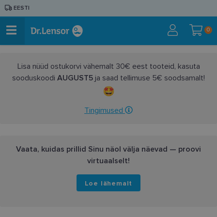
EESTI
0
Lisa nüüd ostukorvi vähemalt 30€ eest tooteid, kasuta
sooduskoodi
AUGUST5
ja saad tellimuse 5€ soodsamalt!
Tingimused
Vaata, kuidas prillid Sinu näol välja näevad — proovi
virtuaalselt!
Loe lähemalt