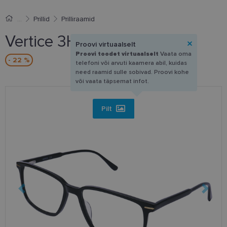
Prillid
Prilliraamid
Vertice 3HE13 1 55-16
Proovi virtuaalselt
Proovi toodet virtuaalselt
Vaata oma
- 22 %
telefoni või arvuti kaamera abil, kuidas
need raamid sulle sobivad. Proovi kohe
või vaata täpsemat infot.
Pilt