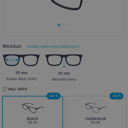
Mõõdud:
Kuidas leida oma prillisuurus?
55 mm
16 mm
Klaasi laius (mm)
Ninasild (mm)
VALI VÄRV
-22 %
-22 %
BLACK
CLEAR/BLUE
55-16
55-18