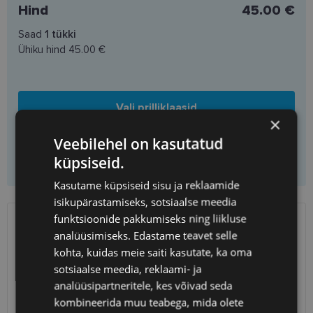
Hind
45.00 €
Saad
1
tükki
Ühiku hind
45.00 €
Vali prilliklaasid
×
Veebilehel on kasutatud
Lisa korvi ainult raamid
küpsiseid.
Kasutame küpsiseid sisu ja reklaamide
isikupärastamiseks, sotsiaalse meedia
funktsioonide pakkumiseks ning liikluse
SAATMINE
EESTI
analüüsimiseks. Edastame teavet selle
kohta, kuidas meie saiti kasutate, ka oma
Eeldatav tarnekuupäev
reede 14. august 2026
sotsiaalse meedia, reklaami- ja
analüüsipartneritele, kes võivad seda
Unisend
0.75 €
kombineerida muu teabega, mida olete
Omniva
1.10 €