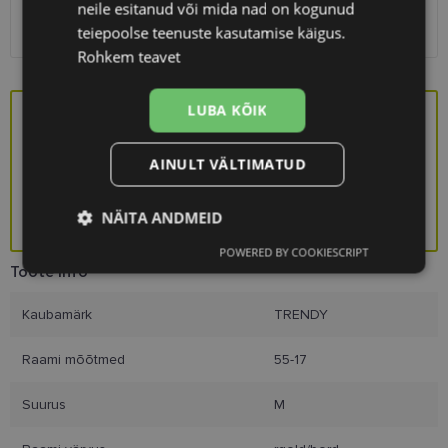
neile esitanud või mida nad on kogunud
SmartPosti
1.10 €
Kuller
7.00 €
teiepoolse teenuste kasutamise käigus.
Rohkem teavet
LUBA KÕIK
Saa kingituseks stiilne prillikarp!
AINULT VÄLTIMATUD
NÄITA ANDMEID
KINGITUS
POWERED BY COOKIESCRIPT
Vajalik
Statistika
Turustamine
Toote info
Kaubamärk
TRENDY
Eelistused
Raami mõõtmed
55-17
Suurus
M