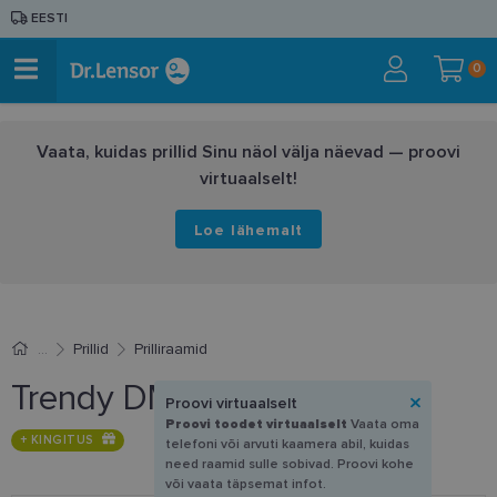
EESTI
0
Vaata, kuidas prillid Sinu näol välja näevad — proovi
virtuaalselt!
Loe lähemalt
Prillid
Prilliraamid
Trendy DM 1143 C3 55-17
Proovi virtuaalselt
Proovi toodet virtuaalselt
Vaata oma
+ KINGITUS
telefoni või arvuti kaamera abil, kuidas
need raamid sulle sobivad. Proovi kohe
või vaata täpsemat infot.