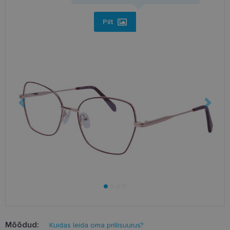
Pilt
Mõõdud:
Kuidas leida oma prillisuurus?