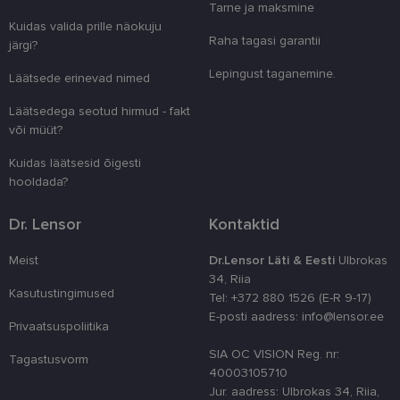
Tarne ja maksmine
veebiarendu
See on loodu
Kuidas valida prille näokuju
kaitsta saiti
Raha tagasi garantii
järgi?
tarkvararünn
veebivormid
Lepingust taganemine.
Läätsede erinevad nimed
CookieScriptConsent
11 kuud 3
Teenus Cook
CookieScript
nädalat
kasutab seda
www.lensor.ee
Läätsedega seotud hirmud - fakt
külastajate 
nõusoleku ee
või müüt?
meeldejätmi
vajalik selle
Kuidas läätsesid õigesti
Script.com k
bänner korra
hooldada?
töötaks.
shipping_country
www.lensor.ee
1 aasta
Dr. Lensor
Kontaktid
Meist
Dr.Lensor Läti & Eesti
Ulbrokas
34, Riia
Kasutustingimused
Tel: +372 880 1526 (E-R 9-17)
Pakkuja
/
E-posti aadress: info@lensor.ee
Nimi
Aegumine
Kirjeldus
Domeen
Privaatsuspoliitika
Pakkuja
/
Nimi
Aegumine
Kirjeldus
_ga
1 aasta 1
See küpsise n
Google LLC
Domeen
SIA OC VISION Reg. nr:
Tagastusvorm
kuu
on seotud Go
.lensor.ee
40003105710
Universal
_gcl_au
2 kuud 4
Selle küpsise on
Google
Analyticsiga - 
Jur. aadress: Ulbrokas 34, Riia,
nädalat
seadistanud
LLC