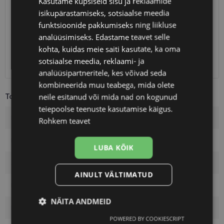
Kasutame küpsiseid sisu ja reklaamide
isikupärastamiseks, sotsiaalse meedia
Eeldatav tarnekuupäev
reede 14. august 2026
funktsioonide pakkumiseks ning liikluse
Unisend
0.75 €
analüüsimiseks. Edastame teavet selle
Omniva
1.10 €
kohta, kuidas meie saiti kasutate, ka oma
SmartPosti
1.10 €
sotsiaalse meedia, reklaami- ja
Kuller
7.00 €
analüüsipartneritele, kes võivad seda
kombineerida muu teabega, mida olete
Toote info
neile esitanud või mida nad on kogunud
teiepoolse teenuste kasutamise käigus.
Kaubamärk
PRADA
Rohkem teavet
Raami mõõtmed
54-17
LUBA KÕIK
Suurus
M
AINULT VÄLTIMATUD
Raami värvus
blue
NÄITA ANDMEID
Raami materjal
Plast
POWERED BY COOKIESCRIPT
Vajalik
Statistika
Turustamine