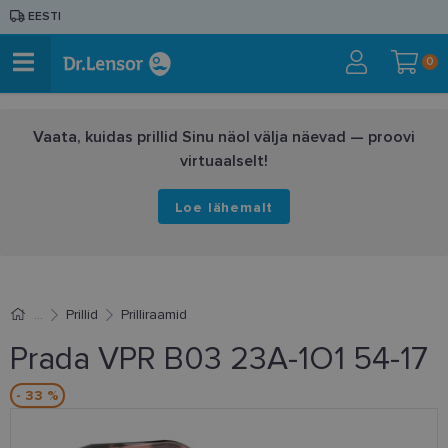
EESTI
0
Vaata, kuidas prillid Sinu näol välja näevad — proovi
virtuaalselt!
Loe lähemalt
Prillid
Prilliraamid
Prada VPR B03 23A-1O1 54-17
- 33 %