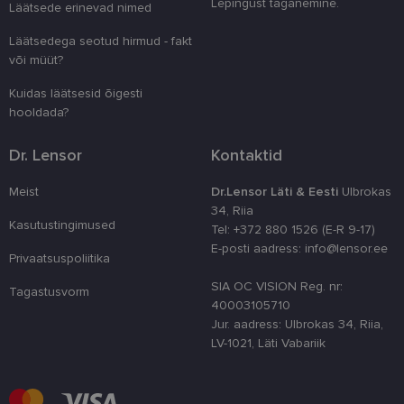
Lepingust taganemine.
Läätsede erinevad nimed
kliendi ident
juhuslikult 
numbri. Sed
Läätsedega seotud hirmud - fakt
kasutaja ko
või müüt?
parandamise
optimeerides
jõudlust ja
Kuidas läätsesid õigesti
funktsionaal
hooldada?
country_ok
www.lensor.ee
1 aasta
Dr. Lensor
Kontaktid
csrftoken
www.lensor.ee
11 kuud 4
See küpsis 
nädalat
Pythoni Dja
veebiarendu
Meist
Dr.Lensor Läti & Eesti
Ulbrokas
See on loodu
kaitsta saiti
34, Riia
tarkvararünn
Kasutustingimused
Tel: +372 880 1526 (E-R 9-17)
veebivormid
E-posti aadress: info@lensor.ee
CookieScriptConsent
11 kuud 3
Teenus Cook
CookieScript
Privaatsuspoliitika
nädalat
kasutab seda
www.lensor.ee
külastajate 
SIA OC VISION Reg. nr:
Tagastusvorm
nõusoleku ee
40003105710
meeldejätmi
vajalik selle
Jur. aadress: Ulbrokas 34, Riia,
Script.com k
LV-1021, Läti Vabariik
bänner korra
töötaks.
shipping_country
www.lensor.ee
1 aasta