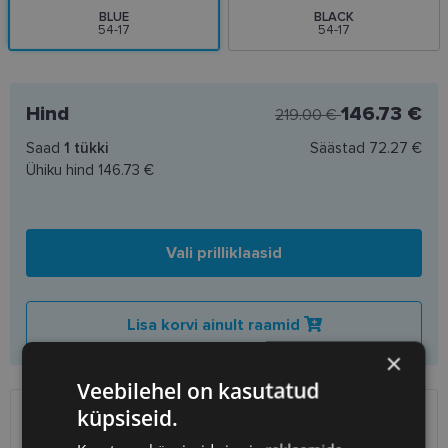
BLUE
BLACK
54-17
54-17
Hind
146.73 €
219.00 €
Saad
1
tükki
Säästad
72.27 €
Ühiku hind
146.73 €
Vali prilliklaasid
Lisa korvi ainult raamid
×
Veebilehel on kasutatud
küpsiseid.
SAATMINE
EESTI