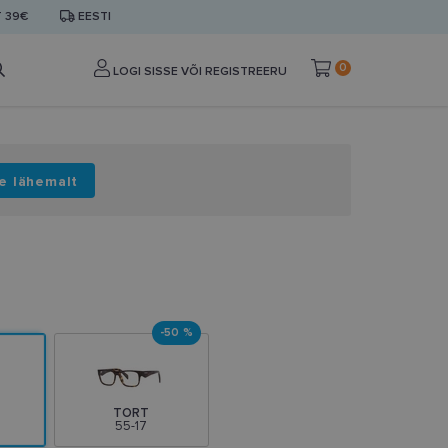
T 39€
EESTI
0
LOGI SISSE VÕI REGISTREERU
e lähemalt
-50 %
TORT
55-17