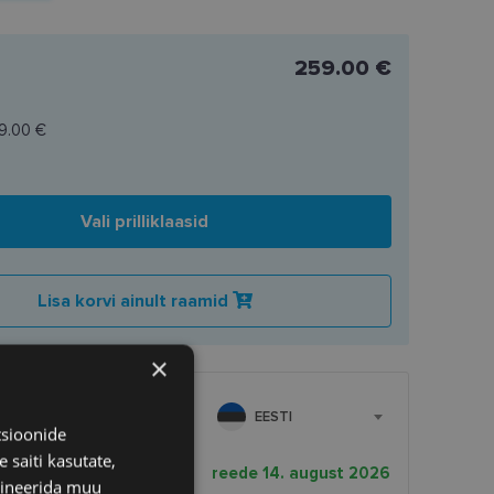
259.00 €
9.00 €
Vali prilliklaasid
Lisa korvi ainult raamid
×
EESTI
tsioonide
 saiti kasutate,
rnekuupäev
reede 14. august 2026
bineerida muu