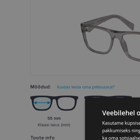
Mõõdud:
Kuidas leida oma prillisuurus?
Veebilehel 
55 mm
17 mm
Kasutame küpsisei
Klaasi laius (mm)
Ninasild (mm)
pakkumiseks ning 
Toote info
ka oma sotsiaalse