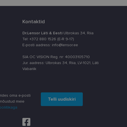
timeerides
Kontaktid
splatvormiga. See
kvararünnakute eest
Dr.Lensor Läti & Eesti
Ulbrokas 34, Riia
astajate küpsiste
Tel: +372 880 1526 (E-R 9-17)
k selleks, et
E-posti aadress: info@lensor.ee
aks.
SIA OC VISION Reg. nr: 40003105710
Jur. aadress: Ulbrokas 34, Riia, LV-1021, Läti
Vabariik
ta, kuidas
siga - see on
ppkasutaja võis
utatavale
rides oma e-posti
dsete kasutajate
Telli uudiskiri
likult genereeritud
 nõustud meie
a seda kasutatakse
reaalajas pakkumisi
poliitikaga
 kampaaniate
äilitamiseks.