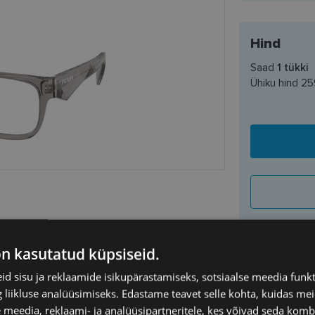
Hind
Saad
1
tükki
Ühiku hind
25
on kasutatud küpsiseid.
SAATMINE
d sisu ja reklaamide isikupärastamiseks, sotsiaalse meedia funk
liikluse analüüsimiseks. Edastame teavet selle kohta, kuidas meie
Eeldatav ta
 meedia, reklaami- ja analüüsipartneritele, kes võivad seda kom