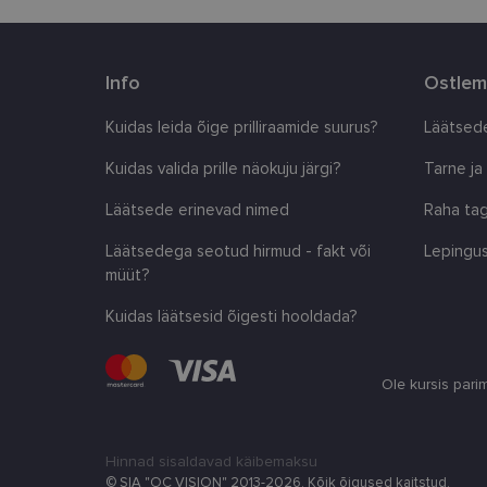
country_ok
Info
Ostlem
csrftoken
Kuidas leida õige prilliraamide suurus?
Läätsede
CookieScriptConse
Kuidas valida prille näokuju järgi?
Tarne ja
shipping_country
Läätsede erinevad nimed
Raha tag
Läätsedega seotud hirmud - fakt või
Lepingus
müüt?
Pakkuja
/
Nimi
Nimi
Domeen
Kuidas läätsesid õigesti hooldada?
_ga
_gcl_au
Google
LLC
.lensor.ee
Ole kursis pari
_fbp
Meta
Platform
Inc.
.lensor.ee
Hinnad sisaldavad käibemaksu
_ga_SWG4NN6WCY
© SIA "OC VISION" 2013-2026. Kõik õigused kaitstud.