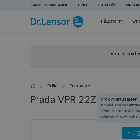
TARNE JA MAKSMINE
PRILLIDE JUHEND 👓
VIRTUAA
LÄÄTSED
VE
Vaata, kuidas
Prillid
Prilliraamid
Prada VPR 22Z 16Z-1O1 5
Proovi virtuaalselt
Proovi toodet virtu
arvuti kaamera abil, k
sobivad. Proovi kohe 
Pilt