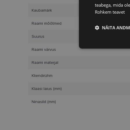
teabega, mida ole
Kaubamärk
Rohkem teavet
Raami mõõtmed
NÄITA ANDM
Suurus
Vajalik
Raami värvus
Raami materjal
Kliendirühm
Klaasi laius (mm)
Vajalikud küpsised 
ja juurdepääsu saidi 
Ninasild (mm)
Nimi
clientId