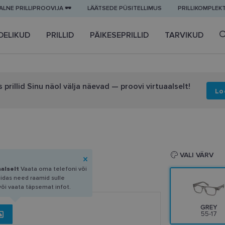
LNE PRILLIPROOVIJA 🕶️
LÄÄTSEDE PÜSITELLIMUS
PRILLIKOMPLEK
DELIKUD
PRILLID
PÄIKESEPRILLID
TARVIKUD
 prillid Sinu näol välja näevad — proovi virtuaalselt!
Lo
5-17
VALI VÄRV
aalselt
Vaata oma telefoni või
uidas need raamid sulle
või vaata täpsemat infot.
GREY
55-17