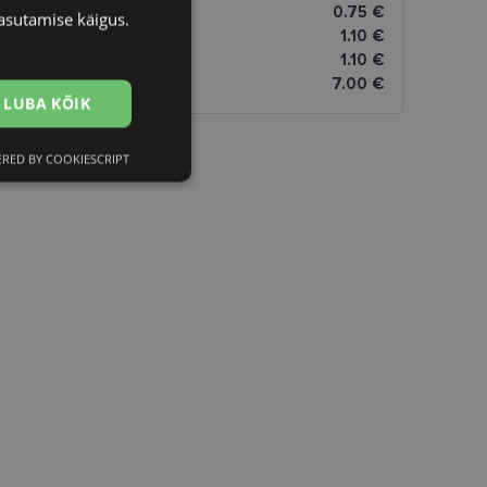
0.75 €
asutamise käigus.
1.10 €
1.10 €
7.00 €
LUBA KÕIK
RED BY COOKIESCRIPT
Eelistused
htedel navigeerimine
istamiseks, määrates
numbri. Seda