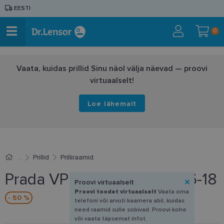
EESTI
0
Vaata, kuidas prillid Sinu näol välja näevad — proovi
virtuaalselt!
Loe lähemalt
Prillid
Prilliraamid
Prada VPR 14W ZXH-1O1 56-18
Proovi virtuaalselt
Proovi toodet virtuaalselt
Vaata oma
- 50 %
telefoni või arvuti kaamera abil, kuidas
need raamid sulle sobivad. Proovi kohe
või vaata täpsemat infot.