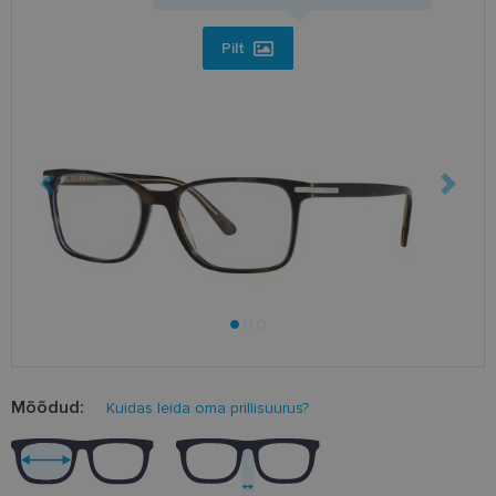
Pilt
Mõõdud:
Kuidas leida oma prillisuurus?