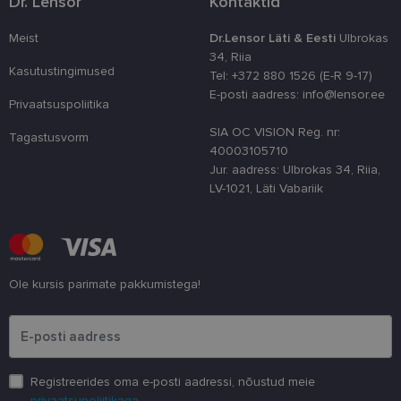
Dr. Lensor
Kontaktid
külastajate 
nõusoleku ee
meeldejätmi
Meist
Dr.Lensor Läti & Eesti
Ulbrokas
vajalik selle
Script.com k
34, Riia
bänner korra
Kasutustingimused
Tel: +372 880 1526 (E-R 9-17)
töötaks.
E-posti aadress: info@lensor.ee
shipping_country
www.lensor.ee
1 aasta
Privaatsuspoliitika
SIA OC VISION Reg. nr:
Tagastusvorm
40003105710
Jur. aadress: Ulbrokas 34, Riia,
LV-1021, Läti Vabariik
Pakkuja
/
Nimi
Aegumine
Kirjeldus
Domeen
Pakkuja
/
Nimi
Aegumine
Kirjeldus
_ga
1 aasta 1
See küpsise n
Google LLC
Domeen
kuu
on seotud Go
.lensor.ee
Universal
_gcl_au
2 kuud 4
Selle küpsise on
Google
Analyticsiga - 
nädalat
seadistanud
LLC
Ole kursis parimate pakkumistega!
on
Doubleclick ja
.lensor.ee
märkimisväär
see annab
Palun sisesta e-posti aadress
värskendus
teavet selle
Google'i
kohta, kuidas
sagedamini
lõppkasutaja
kasutatavale
veebisaiti
analüüsiteenu
kasutab, ja
Seda küpsist
igasuguse
Registreerides oma e-posti aadressi, nõustud meie
kasutatakse
reklaami kohta,
privaatsupoliitikaga