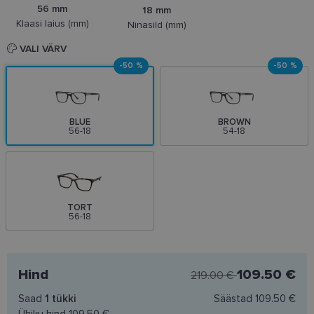
56 mm
18 mm
Klaasi laius (mm)
Ninasild (mm)
VALI VÄRV
-50 %
-50 %
BLUE
BROWN
56-18
54-18
TORT
56-18
Hind
109.50 €
219.00 €
Saad
1
tükki
Säästad
109.50 €