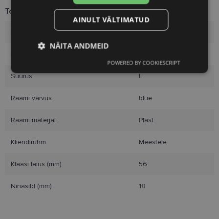
Toote info
AINULT VÄLTIMATUD
Kaubamärk
PRADA
NÄITA ANDMEID
Raami mõõtmed
56-18
POWERED BY COOKIESCRIPT
Vajalik
Statistika
Turustamine
Suurus
L
Raami värvus
blue
Eelistused
Raami materjal
Plast
Kliendirühm
Meestele
Klaasi laius (mm)
56
Vajalik
Statistika
Turustamine
Ninasild (mm)
18
Eelistused
Vajalikud küpsised aitavad parandada kodulehe
kasutamismugavust, võimaldades põhifunktsioone