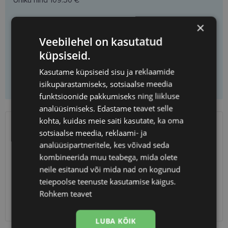
Ühiku hind
109.50 €
×
Veebilehel on kasutatud
Vali prilliklaasid
küpsiseid.
Kasutame küpsiseid sisu ja reklaamide
Lisa korvi ainult raamid
isikupärastamiseks, sotsiaalse meedia
funktsioonide pakkumiseks ning liikluse
analüüsimiseks. Edastame teavet selle
kohta, kuidas meie saiti kasutate, ka oma
sotsiaalse meedia, reklaami- ja
SAATMINE
EESTI
analüüsipartneritele, kes võivad seda
kombineerida muu teabega, mida olete
Eeldatav tarnekuupäev
kolmapäev 12. august 2026
neile esitanud või mida nad on kogunud
Unisend
0.75 €
teiepoolse teenuste kasutamise käigus.
Omniva
1.10 €
Rohkem teavet
SmartPosti
1.10 €
Kuller
7.00 €
LUBA KÕIK