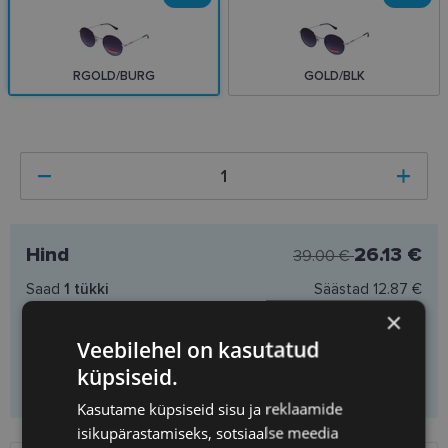
RGOLD/BURG
GOLD/BLK
Hind
26.13 €
39.00 €
Saad
1
tükki
Säästad
12.87 €
Ühiku hind
26.13 €
×
Veebilehel on kasutatud
küpsiseid.
Lisa ostukorvi
Kasutame küpsiseid sisu ja reklaamide
isikupärastamiseks, sotsiaalse meedia