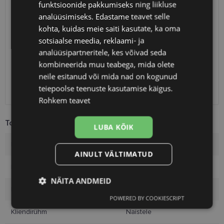
funktsioonide pakkumiseks ning liikluse
analüüsimiseks. Edastame teavet selle
SAATMINE
EESTI
kohta, kuidas meie saiti kasutate, ka oma
sotsiaalse meedia, reklaami- ja
Eeldatav tarnekuupäev
reede 14. august 2026
analüüsipartneritele, kes võivad seda
Unisend
2.50 €
kombineerida muu teabega, mida olete
Omniva
3.00 €
neile esitanud või mida nad on kogunud
SmartPosti
3.00 €
teiepoolse teenuste kasutamise käigus.
Kuller
7.00 €
Rohkem teavet
Toote info
LUBA KÕIK
Kaubamärk
POLARVIEW
AINULT VÄLTIMATUD
Raami värvus
rgold/burg
NÄITA ANDMEID
Raami materjal
Metall
POWERED BY COOKIESCRIPT
Vajalik
Statistika
Turustamine
Kliendirühm
Naistele