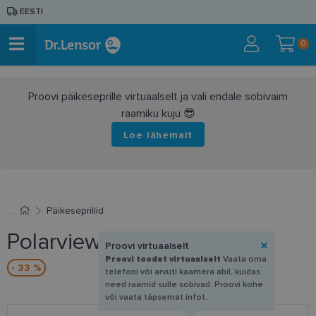
EESTI
0
Proovi päikeseprille virtuaalselt ja vali endale sobivaim
raamiku kuju 😎
Loe lähemalt
Päikeseprillid
Polarview PV 700 C
Proovi virtuaalselt
Proovi toodet virtuaalselt
Vaata oma
- 33 %
telefoni või arvuti kaamera abil, kuidas
need raamid sulle sobivad. Proovi kohe
või vaata täpsemat infot.