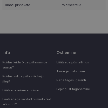
Klaasi pinnakate
Polariseeritud
Eelistused
Vajalik
Statistika
Turustamine
Eelistused
Info
Ostlemine
Vajalikud küpsised aitavad parandada kodulehe
kasutamismugavust, võimaldades põhifunktsioone
Kuidas leida õige prilliraamide
Läätsede püsitellimus
nagu lehtedel navigeerimine ja juurdepääsu saidi
suurus?
kaitstud aladele. Koduleht ei tööta ilma nende
Tarne ja maksmine
küpsisteta korralikult.
Kuidas valida prille näokuju
Raha tagasi garantii
Pakkuja
/
järgi?
Nimi
Aegumine
Kirjeldus
Domeen
Lepingust taganemine.
Läätsede erinevad nimed
clientId
www.lensor.ee
1 aasta
Seda küpsist
unikaalsete 
eristamiseks
Läätsedega seotud hirmud - fakt
kliendi ident
või müüt?
juhuslikult 