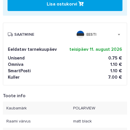
Lisa ostukorvi
SAATMINE
EESTI
Eeldatav tarnekuupäev
teisipäev 11. august 2026
Unisend
0.75 €
Omniva
1.10 €
SmartPosti
1.10 €
Kuller
7.00 €
Toote info
Kaubamärk
POLARVIEW
Raami värvus
matt black