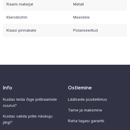
Raami materjal
Metall
Kliendirühm
Meestele
Klaasi pinnakate
Polariseeritud
Info
Ostlemine
Kuidas leida õige prilliraamide
Läätsede püsitellimus
suurus?
Tarne ja maksmine
Kuidas valida prille näokuju
Raha tagasi garantii
järgi?