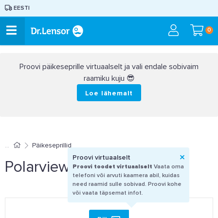
EESTI
0
Proovi päikeseprille virtuaalselt ja vali endale sobivaim
raamiku kuju 😎
Loe lähemalt
Päikeseprillid
Proovi virtuaalselt
Polarview PV 500 A
Proovi toodet virtuaalselt
Vaata oma
telefoni või arvuti kaamera abil, kuidas
need raamid sulle sobivad. Proovi kohe
või vaata täpsemat infot.