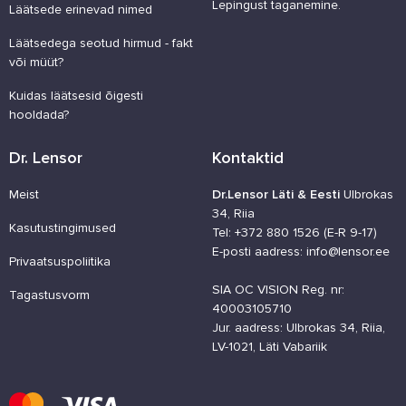
Lepingust taganemine.
Läätsede erinevad nimed
Läätsedega seotud hirmud - fakt
või müüt?
Kuidas läätsesid õigesti
hooldada?
Dr. Lensor
Kontaktid
Meist
Dr.Lensor Läti & Eesti
Ulbrokas
34, Riia
Kasutustingimused
Tel: +372 880 1526 (E-R 9-17)
E-posti aadress: info@lensor.ee
Privaatsuspoliitika
SIA OC VISION Reg. nr:
Tagastusvorm
40003105710
Jur. aadress: Ulbrokas 34, Riia,
LV-1021, Läti Vabariik