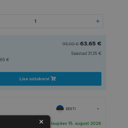
63.65 €
95.00 €
Säästad
31.35 €
.65 €
Lisa ostukorvi
EESTI
×
rnekuupäev
laupäev 15. august 2026