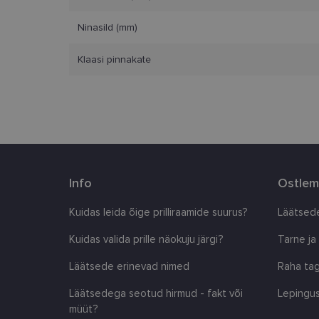
Nimi
Ninasild (mm)
clientId
Klaasi pinnakate
country_ok
csrftoken
CookieScriptConse
Info
Ostlem
shipping_country
Kuidas leida õige prilliraamide suurus?
Läätsede
Kuidas valida prille näokuju järgi?
Tarne ja
Pakkuja
/
Nimi
Nimi
Läätsede erinevad nimed
Raha tag
Domeen
_ga
_gcl_au
Google
Läätsedega seotud hirmud - fakt või
Lepingus
LLC
.lensor.ee
müüt?