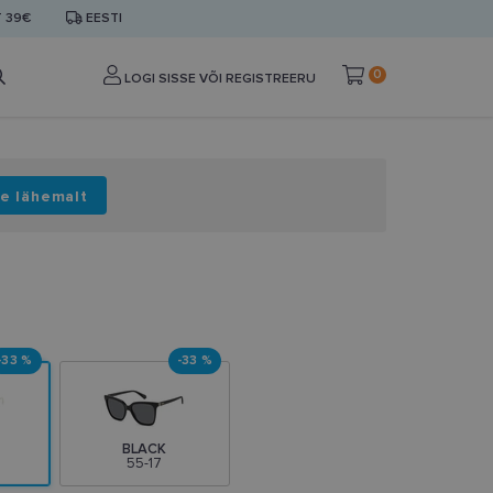
T 39€
EESTI
0
LOGI SISSE VÕI REGISTREERU
e lähemalt
-33 %
-33 %
BLACK
55-17