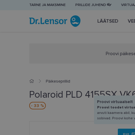
TARNE JA MAKSMINE
PRILLIDE JUHEND 👓
VIRTUAA
LÄÄTSED
VE
Proovi päikese
Päikeseprillid
Polaroid PLD 4155SX VK
Proovi virtuaalselt
- 33 %
Proovi toodet virtu
arvuti kaamera abil, k
sobivad. Proovi kohe 
Pilt