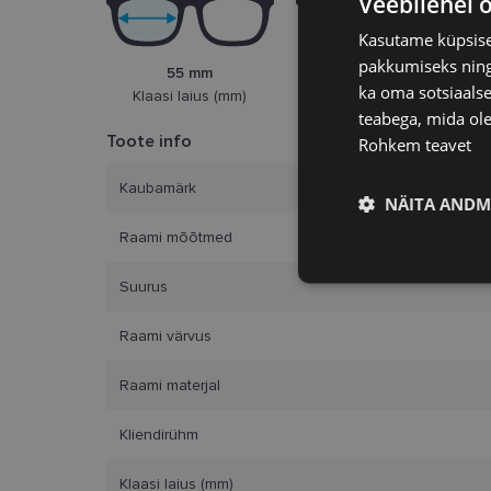
Veebilehel 
Kasutame küpsisei
pakkumiseks ning 
55 mm
17 mm
ka oma sotsiaalse
Klaasi laius (mm)
Ninasild (mm)
teabega, mida ole
Toote info
Rohkem teavet
Kaubamärk
NÄITA ANDM
Raami mõõtmed
Vajalik
Suurus
Raami värvus
Raami materjal
Kliendirühm
Vajalikud küpsised 
ja juurdepääsu saidi 
Klaasi laius (mm)