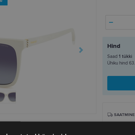
Hind
Saad
1
tükki
Ühiku hind
63
SAATMINE
Eeldatav ta