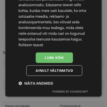
SAATMINE
EESTI
analüüsimiseks. Edastame teavet selle
kohta, kuidas meie saiti kasutate, ka oma
Eeldatav tarnekuupäev
neljapäev 13. august 2026
sotsiaalse meedia, reklaami- ja
analüüsipartneritele, kes võivad seda
Unisend
0.75 €
Omniva
1.10 €
kombineerida muu teabega, mida olete
SmartPosti
1.10 €
neile esitanud või mida nad on kogunud
Kuller
7.00 €
teiepoolse teenuste kasutamise käigus.
Rohkem teavet
Toote info
LUBA KÕIK
Kaubamärk
OZZIE
AINULT VÄLTIMATUD
Raami värvus
olive
NÄITA ANDMEID
Raami materjal
Plast
POWERED BY COOKIESCRIPT
Vajalik
Statistika
Turustamine
Kliendirühm
Meestele
Klaasi pinnakate
Polariseeritud