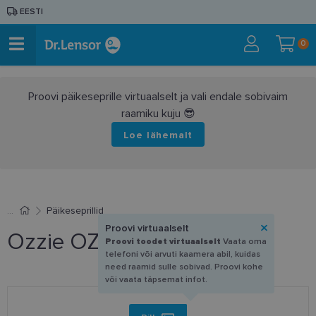
EESTI
0
Proovi päikeseprille virtuaalselt ja vali endale sobivaim
raamiku kuju 😎
Loe lähemalt
Päikeseprillid
Proovi virtuaalselt
Ozzie OZ 0314 P2
Proovi toodet virtuaalselt
Vaata oma
telefoni või arvuti kaamera abil, kuidas
need raamid sulle sobivad. Proovi kohe
või vaata täpsemat infot.