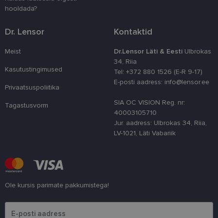
kasutaja ko
parandamise
hooldada?
optimeerides
jõudlust ja
funktsionaal
Dr. Lensor
Kontaktid
country_ok
www.lensor.ee
1 aasta
Meist
Dr.Lensor Läti & Eesti
Ulbrokas
csrftoken
www.lensor.ee
11 kuud 4
See küpsis 
34, Riia
nädalat
Pythoni Dja
Kasutustingimused
veebiarendu
Tel: +372 880 1526 (E-R 9-17)
See on loodu
E-posti aadress: info@lensor.ee
kaitsta saiti
Privaatsuspoliitika
tarkvararünn
veebivormid
SIA OC VISION Reg. nr:
Tagastusvorm
CookieScriptConsent
11 kuud 3
Teenus Cook
CookieScript
40003105710
nädalat
kasutab seda
www.lensor.ee
Jur. aadress: Ulbrokas 34, Riia,
külastajate 
nõusoleku ee
LV-1021, Läti Vabariik
meeldejätmi
vajalik selle
Script.com k
bänner korra
töötaks.
shipping_country
www.lensor.ee
1 aasta
Ole kursis parimate pakkumistega!
Palun sisesta e-posti aadress