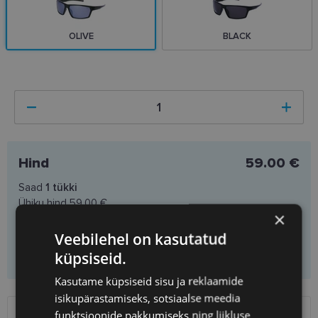
OLIVE
BLACK
Hind
59.00 €
Saad
1
tükki
Ühiku hind
59.00 €
×
Veebilehel on kasutatud
Lisa ostukorvi
küpsiseid.
Kasutame küpsiseid sisu ja reklaamide
isikupärastamiseks, sotsiaalse meedia
funktsioonide pakkumiseks ning liikluse