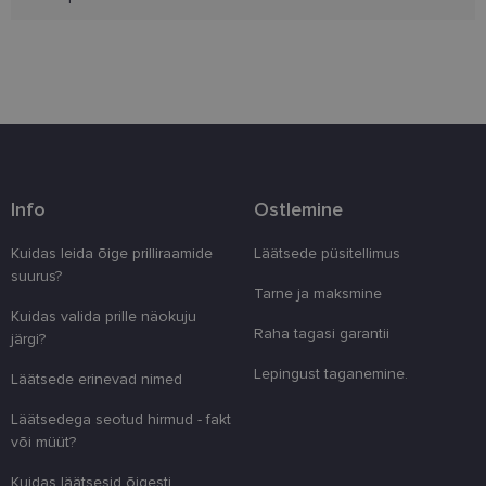
Eelistused
Vajalik
Statistika
Turustamine
Info
Ostlemine
Eelistused
Vajalikud küpsised aitavad parandada kodulehe
Kuidas leida õige prilliraamide
Läätsede püsitellimus
kasutamismugavust, võimaldades põhifunktsioone
suurus?
nagu lehtedel navigeerimine ja juurdepääsu saidi
Tarne ja maksmine
kaitstud aladele. Koduleht ei tööta ilma nende
Kuidas valida prille näokuju
küpsisteta korralikult.
Raha tagasi garantii
järgi?
Pakkuja
/
Nimi
Aegumine
Kirjeldus
Domeen
Lepingust taganemine.
Läätsede erinevad nimed
clientId
www.lensor.ee
1 aasta
Seda küpsist
unikaalsete 
Läätsedega seotud hirmud - fakt
eristamiseks
või müüt?
kliendi ident
juhuslikult 
numbri. Sed
Kuidas läätsesid õigesti