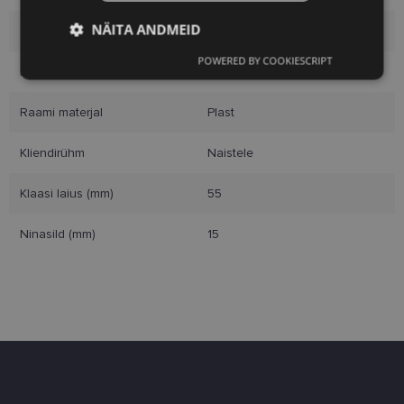
NÄITA ANDMEID
Suurus
M
POWERED BY COOKIESCRIPT
Vajalik
Statistika
Turustamine
Raami värvus
nude
Raami materjal
Plast
Eelistused
Kliendirühm
Naistele
Klaasi laius (mm)
55
Ninasild (mm)
15
Vajalik
Statistika
Turustamine
Eelistused
Vajalikud küpsised aitavad parandada kodulehe
kasutamismugavust, võimaldades põhifunktsioone
nagu lehtedel navigeerimine ja juurdepääsu saidi
kaitstud aladele. Koduleht ei tööta ilma nende
küpsisteta korralikult.