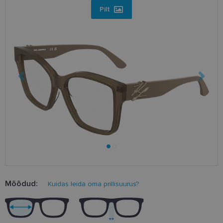
Pilt
Mõõdud:
Kuidas leida oma prillisuurus?