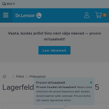
EESTI
0
Vaata, kuidas prillid Sinu näol välja näevad — proovi
virtuaalselt!
Loe lähemalt
Prillid
Prilliraamid
Proovi virtuaalselt
Lagerfeld KL 6215 272 55-15
Proovi toodet virtuaalselt
Vaata oma
telefoni või arvuti kaamera abil, kuidas
need raamid sulle sobivad. Proovi kohe
või vaata täpsemat infot.