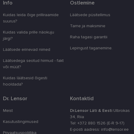
Pakkuja
/
Info
Ostlemine
Nimi
Aegumine
Kirjeldus
Domeen
Kuidas leida õige prilliraamide
Läätsede püsitellimus
clientId
www.lensor.ee
1 aasta
Seda küpsist
unikaalsete 
suurus?
eristamiseks
Tarne ja maksmine
kliendi ident
juhuslikult 
Kuidas valida prille näokuju
numbri. Sed
Raha tagasi garantii
järgi?
kasutaja ko
parandamise
Lepingust taganemine.
optimeerides
Läätsede erinevad nimed
jõudlust ja
funktsionaal
Läätsedega seotud hirmud - fakt
country_ok
www.lensor.ee
1 aasta
või müüt?
csrftoken
www.lensor.ee
11 kuud 4
See küpsis 
Kuidas läätsesid õigesti
nädalat
Pythoni Dja
veebiarendu
hooldada?
See on loodu
kaitsta saiti
tarkvararünn
Dr. Lensor
Kontaktid
veebivormid
CookieScriptConsent
11 kuud 3
Teenus Cook
CookieScript
Meist
Dr.Lensor Läti & Eesti
Ulbrokas
nädalat
kasutab seda
www.lensor.ee
külastajate 
34, Riia
nõusoleku ee
Kasutustingimused
Tel: +372 880 1526 (E-R 9-17)
meeldejätmi
vajalik selle
E-posti aadress: info@lensor.ee
Privaatsuspoliitika
Script.com k