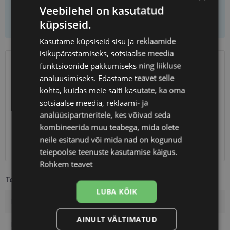
Veebilehel on kasutatud
Lisa korvi ainult raamid
küpsiseid.
Kasutame küpsiseid sisu ja reklaamide
isikupärastamiseks, sotsiaalse meedia
funktsioonide pakkumiseks ning liikluse
SAATMINE
EESTI
analüüsimiseks. Edastame teavet selle
kohta, kuidas meie saiti kasutate, ka oma
Eeldatav tarnekuupäev
kolmapäev 12. august 2026
sotsiaalse meedia, reklaami- ja
Unisend
0.75 €
analüüsipartneritele, kes võivad seda
Omniva
1.10 €
kombineerida muu teabega, mida olete
SmartPosti
1.10 €
neile esitanud või mida nad on kogunud
Kuller
7.00 €
teiepoolse teenuste kasutamise käigus.
Rohkem teavet
Toote info
LUBA KÕIK
Kaubamärk
KARL LAGERFELD
AINULT VÄLTIMATUD
Raami mõõtmed
55-15