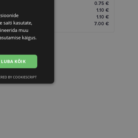
0.75 €
1.10 €
tsioonide
1.10 €
 saiti kasutate,
7.00 €
bineerida muu
asutamise käigus.
LUBA KÕIK
RED BY COOKIESCRIPT
Eelistused
htedel navigeerimine