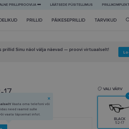
LNE PRILLIPROOVIJA 🕶️
LÄÄTSEDE PÜSITELLIMUS
PRILLIKOMPLEK
DELIKUD
PRILLID
PÄIKESEPRILLID
TARVIKUD
 prillid Sinu näol välja näevad — proovi virtuaalselt!
Lo
-17
VALI VÄRV
aalselt
Vaata oma telefoni või
uidas need raamid sulle
või vaata täpsemat infot.
BLACK
52-17