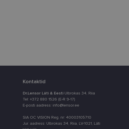
istamiseks, määrates
numbri. Seda
timeerides
splatvormiga. See
kvararünnakute eest
astajate küpsiste
k selleks, et
aks.
Kontaktid
Dr.Lensor Läti & Eesti
Ulbrokas 34, Riia
Tel: +372 880 1526 (E-R 9-17)
E-posti aadress: info@lensor.ee
SIA OC VISION Reg. nr: 40003105710
ta, kuidas
siga - see on
Jur. aadress: Ulbrokas 34, Riia, LV-1021, Läti
ppkasutaja võis
utatavale
dsete kasutajate