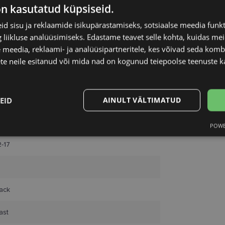
Unisend
on kasutatud küpsiseid.
Omniva
d sisu ja reklaamide isikupärastamiseks, sotsiaalse meedia funk
SmartPosti
liikluse analüüsimiseks. Edastame teavet selle kohta, kuidas meie
Kuller
 meedia, reklaami- ja analüüsipartneritele, kes võivad seda kom
te neile esitanud või mida nad on kogunud teiepoolse teenuste k
EID
AINULT VÄLTIMATUD
ARL LAGERFELD
POWE
Statistika
Turustamine
2-17
lack
Vajalik
Statistika
Turustamine
Eelistused
ast
aitavad parandada kodulehe kasutamismugavust, võimaldades põhifunktsioone nagu le