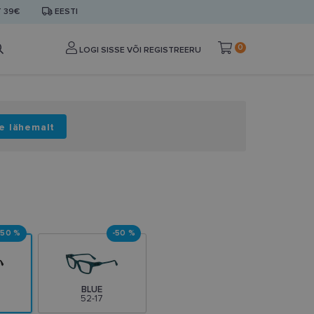
T 39€
EESTI
0
LOGI SISSE VÕI REGISTREERU
e lähemalt
-50 %
-50 %
BLUE
52-17