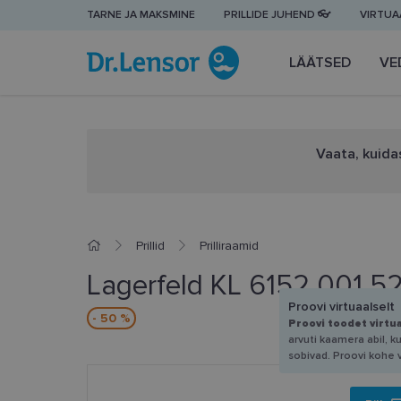
TARNE JA MAKSMINE
PRILLIDE JUHEND 👓
VIRTUAA
LÄÄTSED
VE
Vaata, kuidas
Prillid
Prilliraamid
Lagerfeld KL 6152 001 52
Proovi virtuaalselt
- 50 %
Proovi toodet virtu
arvuti kaamera abil, k
sobivad. Proovi kohe 