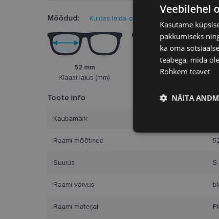
Veebilehel 
Mõõdud:
Kuidas leida oma prillisuurus?
Kasutame küpsisei
pakkumiseks ning 
ka oma sotsiaalse
teabega, mida ole
52 mm
17 mm
Rohkem teavet
Klaasi laius (mm)
Ninasild (mm)
NÄITA ANDM
Toote info
Kaubamärk
K
Vajalik
Raami mõõtmed
5
Suurus
S
Raami värvus
b
Raami materjal
Pl
Vajalikud küpsised 