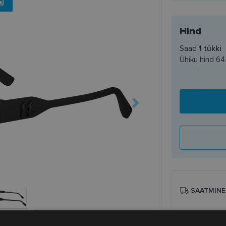
Hind
Saad
1
tükki
Ühiku hind
64
SAATMINE
Eeldatav ta