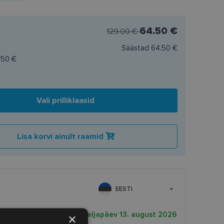
64.50 €
129.00 €
Säästad
64.50 €
.50 €
Vali prilliklaasid
Lisa korvi ainult raamid
EESTI
rnekuupäev
neljapäev 13. august 2026
×