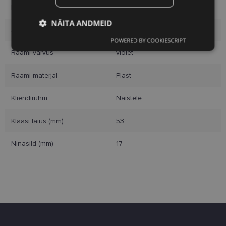
Raami mõõtmed
53-17
NÄITA ANDMEID
Suurus
M
POWERED BY COOKIESCRIPT
Vajalik
Statistika
Turustamine
Raami värvus
violet
Raami materjal
Plast
Eelistused
Kliendirühm
Naistele
Klaasi laius (mm)
53
Ninasild (mm)
17
Vajalik
Statistika
Turustamine
Eelistused
Vajalikud küpsised aitavad parandada kodulehe
kasutamismugavust, võimaldades põhifunktsioone
nagu lehtedel navigeerimine ja juurdepääsu saidi
kaitstud aladele. Koduleht ei tööta ilma nende
küpsisteta korralikult.