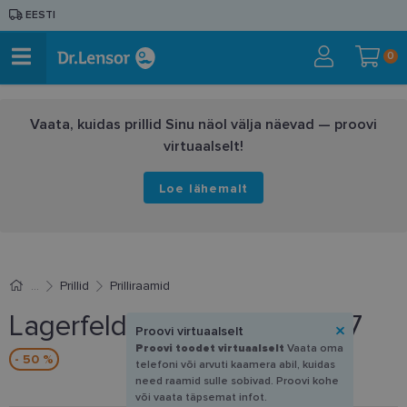
EESTI
0
Vaata, kuidas prillid Sinu näol välja näevad — proovi
virtuaalselt!
Loe lähemalt
Prillid
Prilliraamid
Lagerfeld KL 6150 541 53-17
Proovi virtuaalselt
Proovi toodet virtuaalselt
Vaata oma
- 50 %
telefoni või arvuti kaamera abil, kuidas
need raamid sulle sobivad. Proovi kohe
või vaata täpsemat infot.