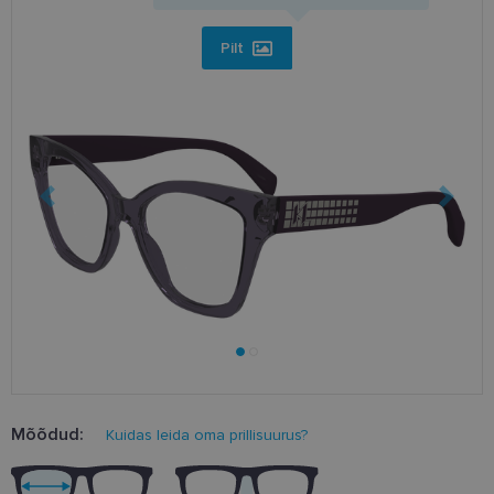
Pilt
Mõõdud:
Kuidas leida oma prillisuurus?