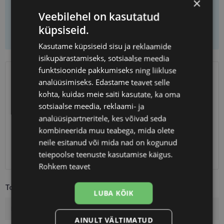
×
Veebilehel on kasutatud
küpsiseid.
Lisa korvi ainult raamid
Kasutame küpsiseid sisu ja reklaamide
isikupärastamiseks, sotsiaalse meedia
funktsioonide pakkumiseks ning liikluse
analüüsimiseks. Edastame teavet selle
SAATMINE
EESTI
kohta, kuidas meie saiti kasutate, ka oma
sotsiaalse meedia, reklaami- ja
Eeldatav tarnekuupäev
teisipäev 11. august 2026
analüüsipartneritele, kes võivad seda
Unisend
0.75 €
kombineerida muu teabega, mida olete
Omniva
1.10 €
neile esitanud või mida nad on kogunud
SmartPosti
1.10 €
teiepoolse teenuste kasutamise käigus.
Kuller
7.00 €
Rohkem teavet
Toote info
LUBA KÕIK
Kaubamärk
KARL LAGERFELD
AINULT VÄLTIMATUD