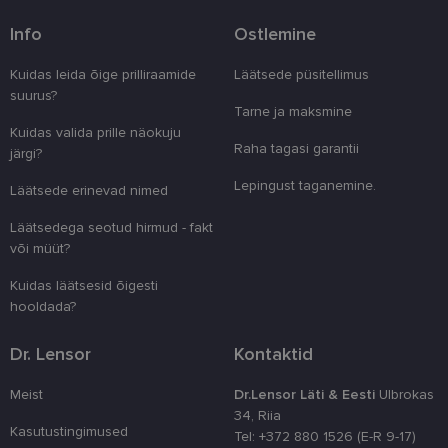
Pakkuja
/
Nimi
Aegumine
Kirjeldus
Info
Ostlemine
Domeen
clientId
www.lensor.ee
1 aasta
Seda küpsist
Kuidas leida õige prilliraamide
Läätsede püsitellimus
unikaalsete 
eristamiseks
suurus?
kliendi ident
Tarne ja maksmine
juhuslikult 
Kuidas valida prille näokuju
numbri. Sed
kasutaja ko
Raha tagasi garantii
järgi?
parandamise
optimeerides
Lepingust taganemine.
jõudlust ja
Läätsede erinevad nimed
funktsionaal
Läätsedega seotud hirmud - fakt
country_ok
www.lensor.ee
1 aasta
või müüt?
csrftoken
www.lensor.ee
11 kuud 4
See küpsis 
nädalat
Pythoni Dja
Kuidas läätsesid õigesti
veebiarendu
See on loodu
hooldada?
kaitsta saiti
tarkvararünn
veebivormid
Dr. Lensor
Kontaktid
CookieScriptConsent
11 kuud 3
Teenus Cook
CookieScript
nädalat
kasutab seda
www.lensor.ee
Meist
Dr.Lensor Läti & Eesti
Ulbrokas
külastajate 
34, Riia
nõusoleku ee
meeldejätmi
Kasutustingimused
Tel: +372 880 1526 (E-R 9-17)
vajalik selle