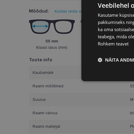
Veebilehel 
Mõõdud:
Kuidas leida oma prillisuurus?
Kasutame küpsisei
pakkumiseks ning 
ka oma sotsiaalse
teabega, mida ole
55 mm
15 mm
Rohkem teavet
Klaasi laius (mm)
Ninasild (mm)
NÄITA ANDM
Toote info
Kaubamärk
K
Vajalik
Raami mõõtmed
5
Suurus
M
Raami värvus
b
Raami materjal
Pl
Vajalikud küpsised 