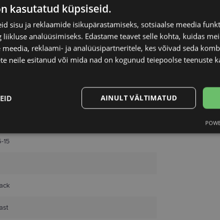
Unisend
on kasutatud küpsiseid.
Omniva
d sisu ja reklaamide isikupärastamiseks, sotsiaalse meedia funk
SmartPosti
liikluse analüüsimiseks. Edastame teavet selle kohta, kuidas meie
Kuller
 meedia, reklaami- ja analüüsipartneritele, kes võivad seda kom
te neile esitanud või mida nad on kogunud teiepoolse teenuste k
EID
AINULT VÄLTIMATUD
ARL LAGERFELD
POWE
Statistika
Turustamine
5-15
lack
Vajalik
Statistika
Turustamine
Eelistused
ast
aitavad parandada kodulehe kasutamismugavust, võimaldades põhifunktsioone nagu le