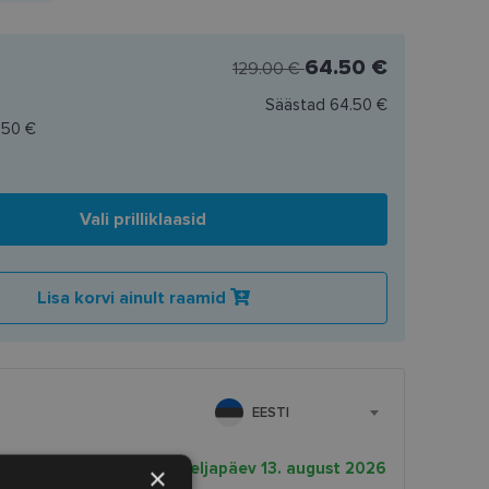
64.50 €
129.00 €
Säästad
64.50 €
.50 €
Vali prilliklaasid
Lisa korvi ainult raamid
EESTI
rnekuupäev
neljapäev 13. august 2026
×