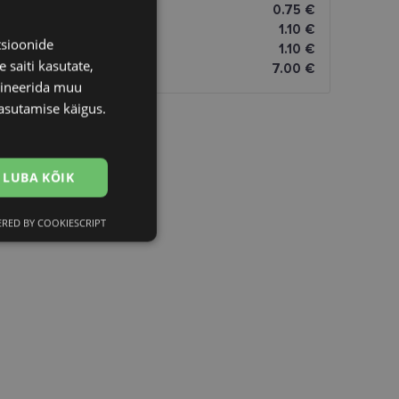
0.75 €
1.10 €
tsioonide
1.10 €
 saiti kasutate,
7.00 €
bineerida muu
asutamise käigus.
LUBA KÕIK
RED BY COOKIESCRIPT
Eelistused
htedel navigeerimine