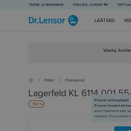
TARNE JA MAKSMINE
PRILLIDE JUHEND 👓
VIRTUAA
LÄÄTSED
VE
Vaata, kuidas
Prillid
Prilliraamid
Lagerfeld KL 6114 001 55
Proovi virtuaalselt
- 50 %
Proovi toodet virtu
arvuti kaamera abil, k
sobivad. Proovi kohe 