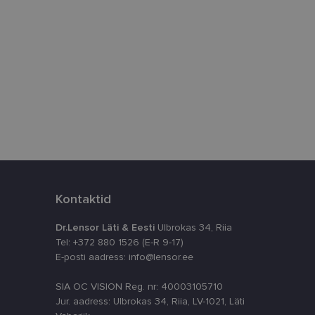
istamiseks, määrates
numbri. Seda
timeerides
splatvormiga. See
kvararünnakute eest
astajate küpsiste
k selleks, et
aks.
Kontaktid
Dr.Lensor Läti & Eesti
Ulbrokas 34, Riia
Tel: +372 880 1526 (E-R 9-17)
E-posti aadress: info@lensor.ee
SIA OC VISION Reg. nr: 40003105710
ta, kuidas
siga - see on
Jur. aadress: Ulbrokas 34, Riia, LV-1021, Läti
ppkasutaja võis
utatavale
dsete kasutajate