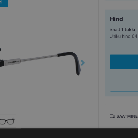
Hind
Saad
1
tükki
Ühiku hind
64
SAATMINE
Eeldatav ta