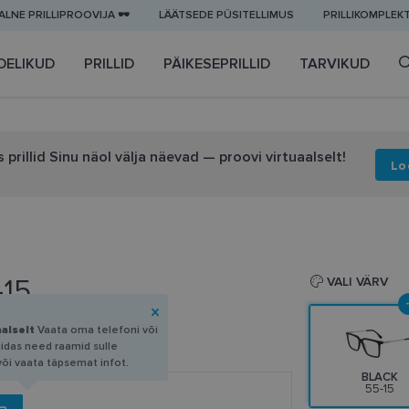
LNE PRILLIPROOVIJA 🕶️
LÄÄTSEDE PÜSITELLIMUS
PRILLIKOMPLEK
DELIKUD
PRILLID
PÄIKESEPRILLID
TARVIKUD
 prillid Sinu näol välja näevad — proovi virtuaalselt!
Lo
-15
VALI VÄRV
aalselt
Vaata oma telefoni või
uidas need raamid sulle
või vaata täpsemat infot.
BLACK
55-15