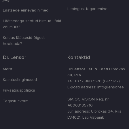
eristamiseks
kliendi ident
Lepingust taganemine.
Läätsede erinevad nimed
juhuslikult 
numbri. Sed
kasutaja ko
Läätsedega seotud hirmud - fakt
parandamise
või müüt?
optimeerides
jõudlust ja
funktsionaal
Kuidas läätsesid õigesti
hooldada?
country_ok
www.lensor.ee
1 aasta
csrftoken
www.lensor.ee
11 kuud 4
See küpsis 
Dr. Lensor
Kontaktid
nädalat
Pythoni Dja
veebiarendu
See on loodu
Meist
Dr.Lensor Läti & Eesti
Ulbrokas
kaitsta saiti
tarkvararünn
34, Riia
veebivormid
Kasutustingimused
Tel: +372 880 1526 (E-R 9-17)
CookieScriptConsent
11 kuud 3
Teenus Cook
CookieScript
E-posti aadress: info@lensor.ee
nädalat
kasutab seda
www.lensor.ee
Privaatsuspoliitika
külastajate 
nõusoleku ee
SIA OC VISION Reg. nr:
Tagastusvorm
meeldejätmi
40003105710
vajalik selle
Script.com k
Jur. aadress: Ulbrokas 34, Riia,
bänner korra
LV-1021, Läti Vabariik
töötaks.
shipping_country
www.lensor.ee
1 aasta