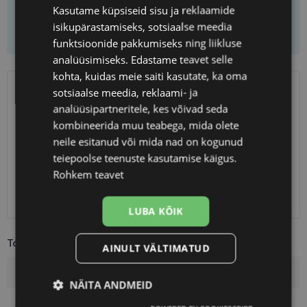
Kasutame küpsiseid sisu ja reklaamide
isikupärastamiseks, sotsiaalse meedia
Lisa ostukorvi
funktsioonide pakkumiseks ning liikluse
analüüsimiseks. Edastame teavet selle
kohta, kuidas meie saiti kasutate, ka oma
sotsiaalse meedia, reklaami- ja
SAATMINE
EESTI
analüüsipartneritele, kes võivad seda
kombineerida muu teabega, mida olete
Eeldatav tarnekuupäev
neljapäev 13. august 2026
neile esitanud või mida nad on kogunud
Unisend
2.50 €
teiepoolse teenuste kasutamise käigus.
Omniva
3.00 €
Rohkem teavet
SmartPosti
3.00 €
Kuller
7.00 €
LUBA KÕIK
Toote info
AINULT VÄLTIMATUD
Kaubamärk
KOOLKIDS
NÄITA ANDMEID
Raami värvus
matt green