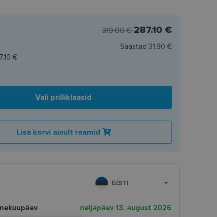
287.10 €
319.00 €
Säästad
31.90 €
7.10 €
Vali prilliklaasid
Lisa korvi ainult raamid
EESTI
rnekuupäev
neljapäev 13. august 2026