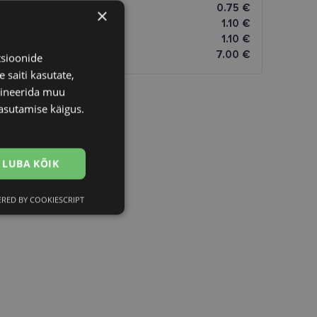
0.75 €
×
1.10 €
1.10 €
7.00 €
tsioonide
 saiti kasutate,
bineerida muu
asutamise käigus.
LUBA KÕIK
RED BY COOKIESCRIPT
Eelistused