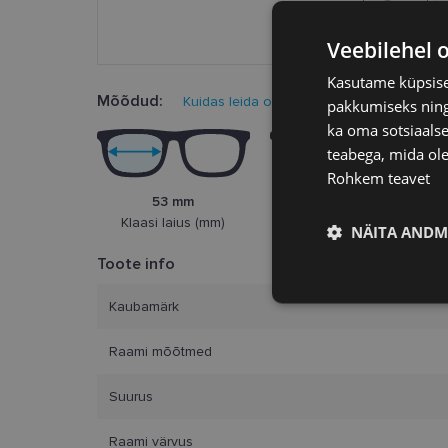
Veebilehel 
Kasutame küpsisei
Mõõdud:
Kuidas leida oma prillisuurus?
pakkumiseks ning 
ka oma sotsiaalse
teabega, mida ole
Rohkem teavet
53 mm
18 mm
Klaasi laius (mm)
Ninasild (mm)
NÄITA ANDM
Toote info
Vajalik
Kaubamärk
Raami mõõtmed
Suurus
Raami värvus