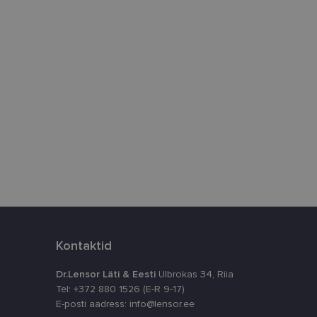
htedel navigeerimine
istamiseks, määrates
numbri. Seda
timeerides
splatvormiga. See
kvararünnakute eest
astajate küpsiste
k selleks, et
aks.
Kontaktid
Dr.Lensor Läti & Eesti
Ulbrokas 34, Riia
Tel: +372 880 1526 (E-R 9-17)
E-posti aadress: info@lensor.ee
ta, kuidas
siga - see on