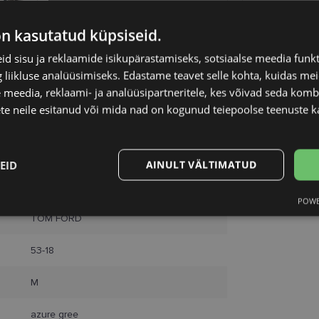
Unisend
Omniva
on kasutatud küpsiseid.
SmartPosti
Kuller
d sisu ja reklaamide isikupärastamiseks, sotsiaalse meedia funk
liikluse analüüsimiseks. Edastame teavet selle kohta, kuidas meie
 meedia, reklaami- ja analüüsipartneritele, kes võivad seda kom
te neile esitanud või mida nad on kogunud teiepoolse teenuste k
EID
AINULT VÄLTIMATUD
POWE
Statistika
Turustamine
TOM FORD
53-18
M
Vajalik
Statistika
Turustamine
Eelistused
azure gree