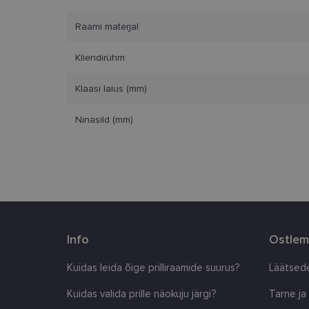
Vajalikud küpsised 
ja juurdepääsu saidi 
Raami materjal
Nimi
Kliendirühm
clientId
Klaasi laius (mm)
Ninasild (mm)
country_ok
csrftoken
CookieScriptConse
shipping_country
Info
Ostlem
Kuidas leida õige prilliraamide suurus?
Läätsede
Pakkuja
/
Nimi
Nimi
Domeen
Kuidas valida prille näokuju järgi?
Tarne ja
_ga
_gcl_au
Google