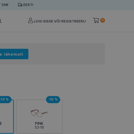
T 39€
EESTI
0
LOGI SISSE VÕI REGISTREERU
e lähemalt
-10 %
-10 %
E
PINK
53-18