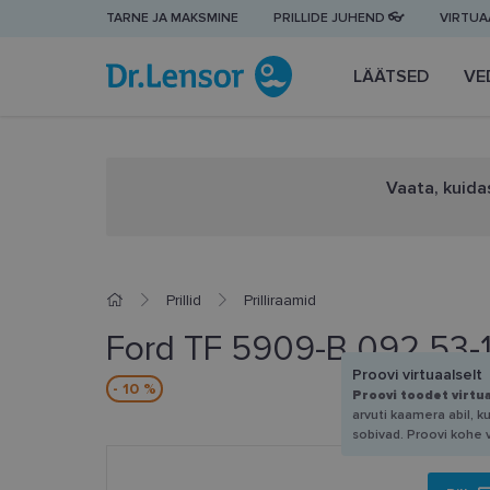
TARNE JA MAKSMINE
PRILLIDE JUHEND 👓
VIRTUAA
LÄÄTSED
VE
Vaata, kuidas
Prillid
Prilliraamid
Ford TF 5909-B 092 53-
Proovi virtuaalselt
- 10 %
Proovi toodet virtu
arvuti kaamera abil, k
sobivad. Proovi kohe 