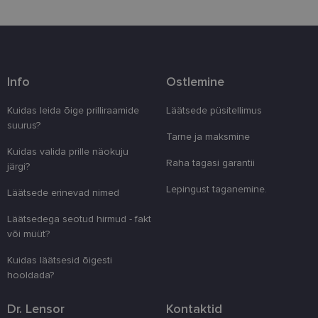
kaitstud aladele. Koduleht ei tööta ilma nende
küpsisteta korralikult.
Pakkuja
/
Nimi
Aegumine
Kirjeldus
Domeen
clientId
www.lensor.ee
1 aasta
Seda küpsist
Info
Ostlemine
unikaalsete 
eristamiseks
kliendi ident
Kuidas leida õige prilliraamide
Läätsede püsitellimus
juhuslikult 
numbri. Sed
suurus?
kasutaja ko
Tarne ja maksmine
parandamise
Kuidas valida prille näokuju
optimeerides
Raha tagasi garantii
jõudlust ja
järgi?
funktsionaal
Lepingust taganemine.
Läätsede erinevad nimed
country_ok
www.lensor.ee
1 aasta
csrftoken
www.lensor.ee
11 kuud 4
See küpsis 
Läätsedega seotud hirmud - fakt
nädalat
Pythoni Dja
või müüt?
veebiarendu
See on loodu
kaitsta saiti
Kuidas läätsesid õigesti
tarkvararünn
veebivormid
hooldada?
CookieScriptConsent
11 kuud 3
Teenus Cook
CookieScript
nädalat
kasutab seda
www.lensor.ee
Dr. Lensor
Kontaktid
külastajate 