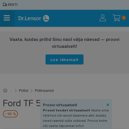
EESTI
0
Vaata, kuidas prillid Sinu näol välja näevad — proovi
virtuaalselt!
Loe lähemalt
Prillid
Prilliraamid
Ford TF 5890B 056 51-19
Proovi virtuaalselt
Proovi toodet virtuaalselt
Vaata oma
- 10 %
telefoni või arvuti kaamera abil, kuidas
need raamid sulle sobivad. Proovi kohe
või vaata täpsemat infot.