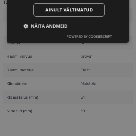
Toote info
AINULT VÄLTIMATUD
Kaubamärk
TOM FORD
NÄITA ANDMEID
Raami mõõtmed
51-19
POWERED BY COOKIESCRIPT
Vajalik
Statistika
Turustamine
Suurus
M
Raami värvus
brown
Eelistused
Raami materjal
Plast
Kliendirühm
Naistele
Klaasi laius (mm)
51
Vajalik
Statistika
Turustamine
Ninasild (mm)
19
Eelistused
Vajalikud küpsised aitavad parandada kodulehe
kasutamismugavust, võimaldades põhifunktsioone
nagu lehtedel navigeerimine ja juurdepääsu saidi