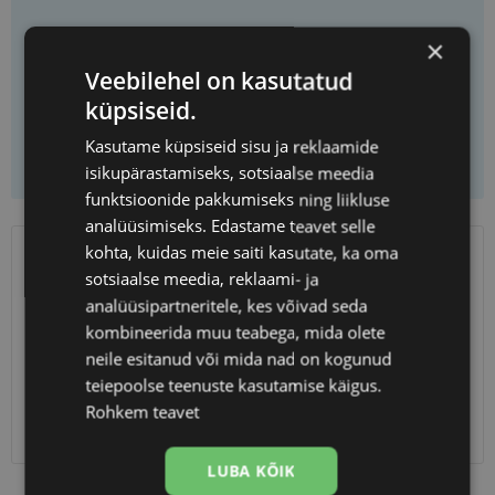
×
Vali prilliklaasid
Veebilehel on kasutatud
küpsiseid.
Kasutame küpsiseid sisu ja reklaamide
Lisa korvi ainult raamid
isikupärastamiseks, sotsiaalse meedia
funktsioonide pakkumiseks ning liikluse
analüüsimiseks. Edastame teavet selle
kohta, kuidas meie saiti kasutate, ka oma
SAATMINE
EESTI
sotsiaalse meedia, reklaami- ja
analüüsipartneritele, kes võivad seda
Eeldatav tarnekuupäev
reede 14. august 2026
kombineerida muu teabega, mida olete
neile esitanud või mida nad on kogunud
Unisend
0.75 €
teiepoolse teenuste kasutamise käigus.
Omniva
1.10 €
SmartPosti
1.10 €
Rohkem teavet
Kuller
7.00 €
LUBA KÕIK