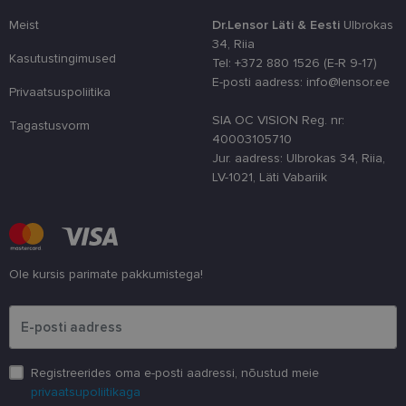
nõusoleku ee
meeldejätmi
Meist
Dr.Lensor Läti & Eesti
Ulbrokas
vajalik selle
34, Riia
Script.com k
Kasutustingimused
bänner korra
Tel: +372 880 1526 (E-R 9-17)
töötaks.
E-posti aadress: info@lensor.ee
Privaatsuspoliitika
shipping_country
www.lensor.ee
1 aasta
SIA OC VISION Reg. nr:
Tagastusvorm
40003105710
Jur. aadress: Ulbrokas 34, Riia,
LV-1021, Läti Vabariik
Pakkuja
/
Nimi
Aegumine
Kirjeldus
Domeen
Pakkuja
/
Nimi
Aegumine
Kirjeldus
_ga
1 aasta 1
See küpsise n
Google LLC
Domeen
kuu
on seotud Go
.lensor.ee
Universal
_gcl_au
2 kuud 4
Selle küpsise on
Google
Ole kursis parimate pakkumistega!
Analyticsiga - 
nädalat
seadistanud
LLC
on
Doubleclick ja
.lensor.ee
Palun sisesta e-posti aadress
märkimisväär
see annab
värskendus
teavet selle
Google'i
kohta, kuidas
sagedamini
lõppkasutaja
kasutatavale
veebisaiti
analüüsiteenu
kasutab, ja
Registreerides oma e-posti aadressi, nõustud meie
Seda küpsist
igasuguse
kasutatakse
privaatsupoliitikaga
reklaami kohta,
ainulaadsete
mida