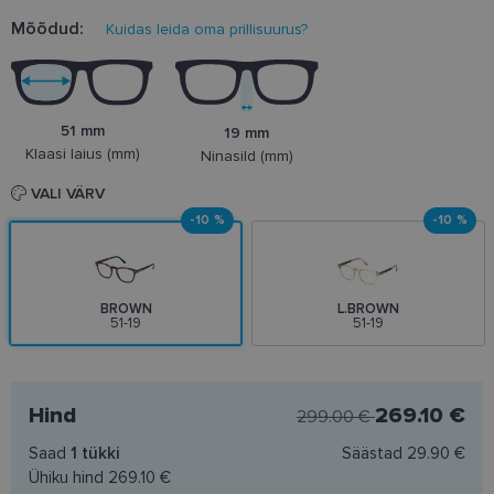
Mõõdud:
Kuidas leida oma prillisuurus?
51 mm
19 mm
Klaasi laius (mm)
Ninasild (mm)
VALI VÄRV
-10 %
-10 %
BROWN
L.BROWN
51-19
51-19
Hind
269.10 €
299.00 €
Saad
1
tükki
Säästad
29.90 €
Ühiku hind
269.10 €