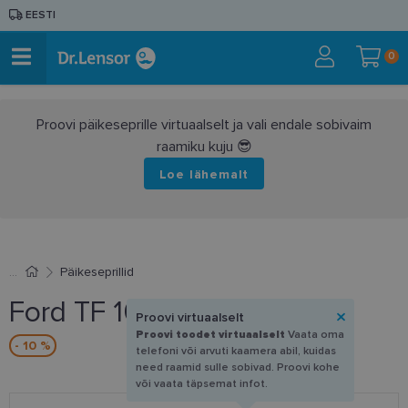
EESTI
0
Proovi päikeseprille virtuaalselt ja vali endale sobivaim
raamiku kuju 😎
Loe lähemalt
Päikeseprillid
Ford TF 1085 90L 54-17
Proovi virtuaalselt
Proovi toodet virtuaalselt
Vaata oma
- 10 %
telefoni või arvuti kaamera abil, kuidas
need raamid sulle sobivad. Proovi kohe
või vaata täpsemat infot.