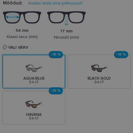
Mõõdud:
Kuidas leida oma prillisuurus?
54 mm
17 mm
Klaasi laius (mm)
Ninasild (mm)
VALI VÄRV
-10 %
-10 %
AQUA/BLUE
BLACK GOLD
54-17
54-17
-10 %
HAVANA
54-17