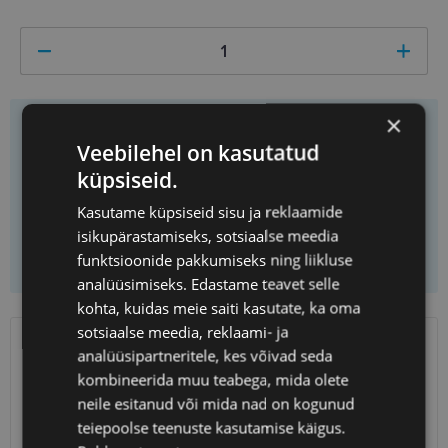
×
Hind
269.10 €
299.00 €
Veebilehel on kasutatud
Saad
1
tükki
Säästad
29.90 €
küpsiseid.
Ühiku hind
269.10 €
Kasutame küpsiseid sisu ja reklaamide
isikupärastamiseks, sotsiaalse meedia
Lisa ostukorvi
funktsioonide pakkumiseks ning liikluse
analüüsimiseks. Edastame teavet selle
kohta, kuidas meie saiti kasutate, ka oma
sotsiaalse meedia, reklaami- ja
analüüsipartneritele, kes võivad seda
SAATMINE
EESTI
kombineerida muu teabega, mida olete
neile esitanud või mida nad on kogunud
Eeldatav tarnekuupäev
neljapäev 13. august 2026
teiepoolse teenuste kasutamise käigus.
Unisend
0.75 €