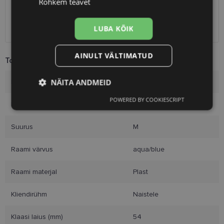
Rohkem teavet
Omniva
1.10 €
SmartPosti
1.10 €
LUBA KÕIK
Kuller
7.00 €
AINULT VÄLTIMATUD
Toote info
NÄITA ANDMEID
Kaubamärk
TOM FORD
POWERED BY COOKIESCRIPT
Vajalik
Statistika
Turustamine
Raami mõõtmed
54-17
Suurus
M
Eelistused
Raami värvus
aqua/blue
Raami materjal
Plast
Kliendirühm
Naistele
Vajalik
Statistika
Turustamine
Klaasi laius (mm)
54