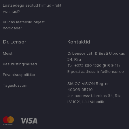
tarkvararünn
veebivormid
Läätsedega seotud hirmud - fakt
või müüt?
CookieScriptConsent
11 kuud 3
Teenus Cook
CookieScript
nädalat
kasutab seda
www.lensor.ee
külastajate 
Kuidas läätsesid õigesti
nõusoleku ee
hooldada?
meeldejätmi
vajalik selle
Script.com k
Dr. Lensor
Kontaktid
bänner korra
töötaks.
Meist
Dr.Lensor Läti & Eesti
Ulbrokas
shipping_country
www.lensor.ee
1 aasta
34, Riia
Kasutustingimused
Tel: +372 880 1526 (E-R 9-17)
E-posti aadress: info@lensor.ee
Privaatsuspoliitika
SIA OC VISION Reg. nr:
Pakkuja
/
Tagastusvorm
Nimi
Aegumine
Kirjeldus
Domeen
40003105710
Pakkuja
/
Jur. aadress: Ulbrokas 34, Riia,
Nimi
Aegumine
Kirjeldus
_ga
1 aasta 1
See küpsise n
Google LLC
Domeen
LV-1021, Läti Vabariik
kuu
on seotud Go
.lensor.ee
Universal
_gcl_au
2 kuud 4
Selle küpsise on
Google
Analyticsiga - 
nädalat
seadistanud
LLC
on
Doubleclick ja
.lensor.ee
märkimisväär
see annab
värskendus
teavet selle
Google'i
kohta, kuidas