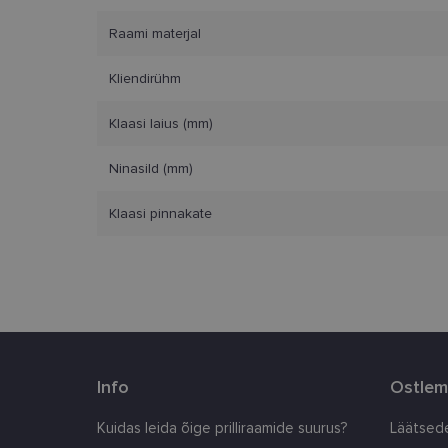
Raami materjal
Vajalikud küpsised 
ja juurdepääsu saidi 
Kliendirühm
Nimi
Klaasi laius (mm)
clientId
Ninasild (mm)
country_ok
Klaasi pinnakate
csrftoken
CookieScriptConse
shipping_country
Info
Ostlem
Pakkuja
/
Kuidas leida õige prilliraamide suurus?
Läätsede
Nimi
Nimi
Domeen