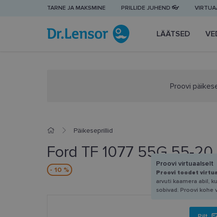
TARNE JA MAKSMINE
PRILLIDE JUHEND 👓
VIRTUAA
LÄÄTSED
VE
Proovi päikese
Päikeseprillid
Ford TF 1077 55G 55-20
Proovi virtuaalselt
- 10 %
Proovi toodet virtu
arvuti kaamera abil, k
sobivad. Proovi kohe 
Pilt