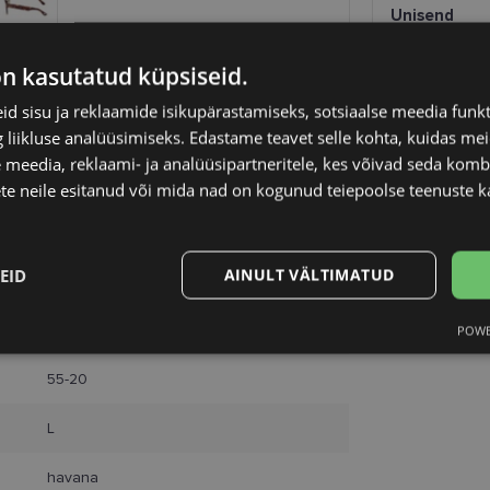
Unisend
Omniva
SmartPosti
on kasutatud küpsiseid.
Kuller
d sisu ja reklaamide isikupärastamiseks, sotsiaalse meedia funk
liikluse analüüsimiseks. Edastame teavet selle kohta, kuidas meie
 meedia, reklaami- ja analüüsipartneritele, kes võivad seda kom
te neile esitanud või mida nad on kogunud teiepoolse teenuste k
EID
AINULT VÄLTIMATUD
TOM FORD
POWE
Statistika
Turustamine
55-20
L
havana