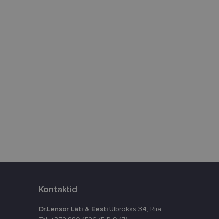
htedel navigeerimine
istamiseks, määrates
numbri. Seda
timeerides
splatvormiga. See
kvararünnakute eest
astajate küpsiste
k selleks, et
aks.
Kontaktid
Dr.Lensor Läti & Eesti
Ulbrokas 34, Riia