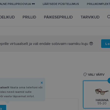
LNE PRILLIPROOVIJA 🕶️
LÄÄTSEDE PÜSITELLIMUS
PRILLIKOMPLEK
DELIKUD
PRILLID
PÄIKESEPRILLID
TARVIKUD
prille virtuaalselt ja vali endale sobivaim raamiku kuju 😎
Lo
VALI VÄRV
aalselt
Vaata oma telefoni või
uidas need raamid sulle
või vaata täpsemat infot.
HAVANA
55-20