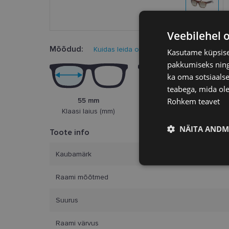
Veebilehel 
Mõõdud:
Kuidas leida oma prillisuurus?
Kasutame küpsisei
pakkumiseks ning 
ka oma sotsiaalse
teabega, mida ole
Rohkem teavet
55 mm
20 mm
Klaasi laius (mm)
Ninasild (mm)
NÄITA ANDM
Toote info
Kaubamärk
Vajalik
Raami mõõtmed
Suurus
Raami värvus