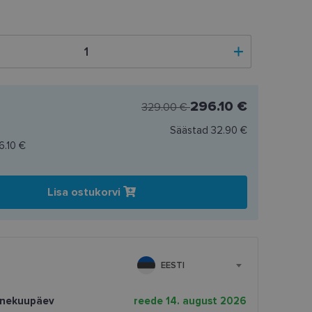
296.10 €
329.00 €
Säästad
32.90 €
6.10 €
Lisa ostukorvi
EESTI
rnekuupäev
reede 14. august 2026