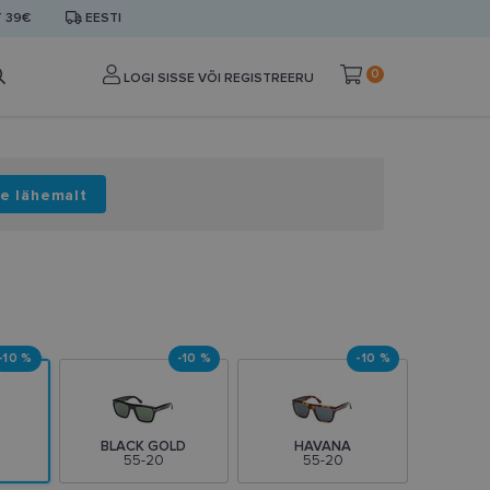
T 39€
EESTI
0
LOGI SISSE VÕI REGISTREERU
e lähemalt
-10 %
-10 %
-10 %
BLACK GOLD
HAVANA
55-20
55-20