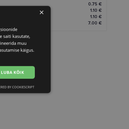
0.75 €
×
1.10 €
1.10 €
7.00 €
tsioonide
 saiti kasutate,
bineerida muu
asutamise käigus.
LUBA KÕIK
RED BY COOKIESCRIPT
Eelistused