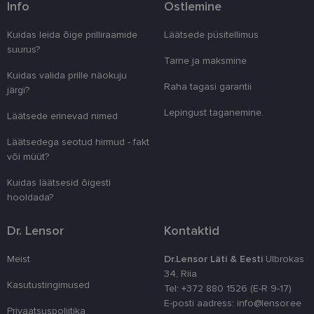
Pakkuja
/
Info
Ostlemine
Nimi
Aegumine
Kirjeldus
Domeen
Kuidas leida õige prilliraamide
Läätsede püsitellimus
clientId
www.lensor.ee
1 aasta
Seda küpsist
unikaalsete 
suurus?
eristamiseks
Tarne ja maksmine
kliendi ident
juhuslikult 
Kuidas valida prille näokuju
numbri. Sed
Raha tagasi garantii
järgi?
kasutaja ko
parandamise
Lepingust taganemine.
optimeerides
Läätsede erinevad nimed
jõudlust ja
funktsionaal
Läätsedega seotud hirmud - fakt
country_ok
www.lensor.ee
1 aasta
või müüt?
csrftoken
www.lensor.ee
11 kuud 4
See küpsis 
Kuidas läätsesid õigesti
nädalat
Pythoni Dja
veebiarendu
hooldada?
See on loodu
kaitsta saiti
tarkvararünn
Dr. Lensor
Kontaktid
veebivormid
CookieScriptConsent
11 kuud 3
Teenus Cook
CookieScript
Meist
Dr.Lensor Läti & Eesti
Ulbrokas
nädalat
kasutab seda
www.lensor.ee
külastajate 
34, Riia
nõusoleku ee
Kasutustingimused
Tel: +372 880 1526 (E-R 9-17)
meeldejätmi
vajalik selle
E-posti aadress: info@lensor.ee
Privaatsuspoliitika
Script.com k