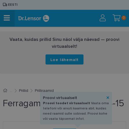
EESTI
0
Vaata, kuidas prillid Sinu näol välja näevad — proovi
virtuaalselt!
Loe lähemalt
Prillid
Prilliraamid
Proovi virtuaalselt
Ferragamo SF 3039 001 54-15
Proovi toodet virtuaalselt
Vaata oma
telefoni või arvuti kaamera abil, kuidas
need raamid sulle sobivad. Proovi kohe
või vaata täpsemat infot.