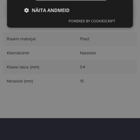
NÄITA ANDMEID
Suurus
S
POWERED BY COOKIESCRIPT
Vajalik
Statistika
Turustamine
Raami värvus
black
Raami materjal
Plast
Eelistused
Kliendirühm
Naistele
Klaasi laius (mm)
54
Ninasild (mm)
15
Vajalik
Statistika
Turustamine
Eelistused
Vajalikud küpsised aitavad parandada kodulehe
kasutamismugavust, võimaldades põhifunktsioone
nagu lehtedel navigeerimine ja juurdepääsu saidi
kaitstud aladele. Koduleht ei tööta ilma nende
küpsisteta korralikult.