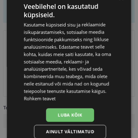
Veebilehel on kasutatud
Lisa korvi ainult raamid
küpsiseid.
Kasutame küpsiseid sisu ja reklaamide
isikupärastamiseks, sotsiaalse meedia
funktsioonide pakkumiseks ning liikluse
SAATMINE
EESTI
analüüsimiseks. Edastame teavet selle
kohta, kuidas meie saiti kasutate, ka oma
Eeldatav tarnekuupäev
neljapäev 13. august 2026
sotsiaalse meedia, reklaami- ja
Unisend
0.75 €
analüüsipartneritele, kes võivad seda
Omniva
1.10 €
kombineerida muu teabega, mida olete
SmartPosti
1.10 €
neile esitanud või mida nad on kogunud
Kuller
7.00 €
teiepoolse teenuste kasutamise käigus.
Rohkem teavet
Toote info
LUBA KÕIK
Kaubamärk
FERRAGAMO
AINULT VÄLTIMATUD
Raami mõõtmed
54-15