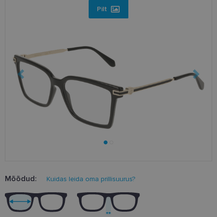
Pilt
Mõõdud:
Kuidas leida oma prillisuurus?