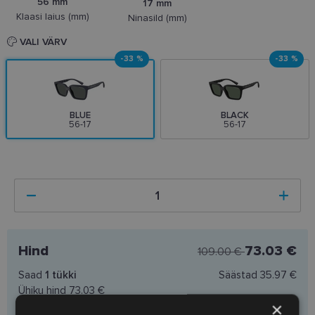
56 mm
17 mm
Klaasi laius (mm)
Ninasild (mm)
VALI VÄRV
-33 %
-33 %
BLUE
BLACK
56-17
56-17
Hind
73.03 €
109.00 €
Saad
1
tükki
Säästad
35.97 €
Ühiku hind
73.03 €
×