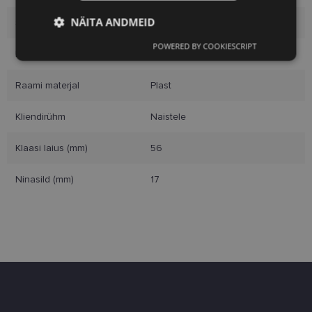
NÄITA ANDMEID
Suurus
L
POWERED BY COOKIESCRIPT
Vajalik
Statistika
Turustamine
Raami värvus
blue
Raami materjal
Plast
Eelistused
Kliendirühm
Naistele
Klaasi laius (mm)
56
Ninasild (mm)
17
Vajalik
Statistika
Turustamine
Eelistused
Vajalikud küpsised aitavad parandada kodulehe
kasutamismugavust, võimaldades põhifunktsioone
nagu lehtedel navigeerimine ja juurdepääsu saidi
kaitstud aladele. Koduleht ei tööta ilma nende
küpsisteta korralikult.