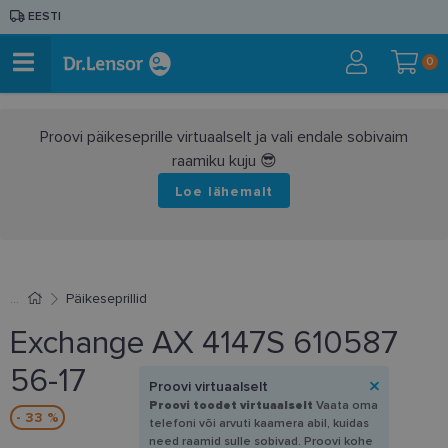
EESTI
0
Proovi päikeseprille virtuaalselt ja vali endale sobivaim
raamiku kuju 😎
Loe lähemalt
Päikeseprillid
Exchange AX 4147S 610587
56-17
Proovi virtuaalselt
Proovi toodet virtuaalselt
Vaata oma
- 33 %
telefoni või arvuti kaamera abil, kuidas
need raamid sulle sobivad. Proovi kohe