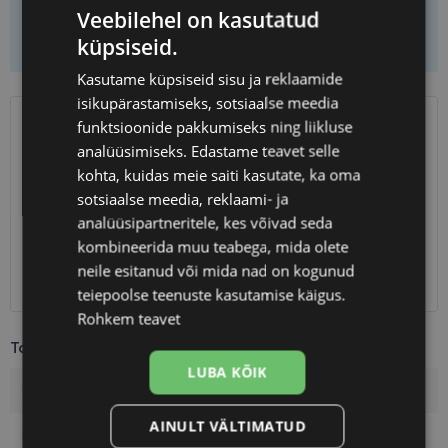
Veebilehel on kasutatud
Lisa ostukorvi
küpsiseid.
Kasutame küpsiseid sisu ja reklaamide
isikupärastamiseks, sotsiaalse meedia
funktsioonide pakkumiseks ning liikluse
SAATMINE
EESTI
analüüsimiseks. Edastame teavet selle
kohta, kuidas meie saiti kasutate, ka oma
Eeldatav tarnekuupäev
reede 14. august 2026
sotsiaalse meedia, reklaami- ja
Unisend
0.75 €
analüüsipartneritele, kes võivad seda
Omniva
1.10 €
kombineerida muu teabega, mida olete
SmartPosti
1.10 €
neile esitanud või mida nad on kogunud
Kuller
7.00 €
teiepoolse teenuste kasutamise käigus.
Rohkem teavet
Toote info
LUBA KÕIK
Kaubamärk
ARMANI EXCHANGE
AINULT VÄLTIMATUD
Raami mõõtmed
56-17