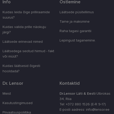
Info
Ostlemine
Pakkuja
/
Nimi
Aegumine
Kirjeldus
Domeen
Kuidas leida õige prilliraamide
Läätsede püsitellimus
clientId
www.lensor.ee
1 aasta
Seda küpsist
unikaalsete 
suurus?
eristamiseks
Tarne ja maksmine
kliendi ident
Kuidas valida prille näokuju
juhuslikult 
numbri. Sed
Raha tagasi garantii
järgi?
kasutaja ko
parandamise
Lepingust taganemine.
optimeerides
Läätsede erinevad nimed
jõudlust ja
funktsionaal
Läätsedega seotud hirmud - fakt
country_ok
www.lensor.ee
1 aasta
või müüt?
csrftoken
www.lensor.ee
11 kuud 4
See küpsis 
Kuidas läätsesid õigesti
nädalat
Pythoni Dja
veebiarendu
hooldada?
See on loodu
kaitsta saiti
tarkvararünn
Dr. Lensor
Kontaktid
veebivormid
CookieScriptConsent
11 kuud 3
Teenus Cook
CookieScript
Meist
Dr.Lensor Läti & Eesti
Ulbrokas
nädalat
kasutab seda
www.lensor.ee
34, Riia
külastajate 
nõusoleku ee
Kasutustingimused
Tel: +372 880 1526 (E-R 9-17)
meeldejätmi
E-posti aadress: info@lensor.ee
vajalik selle
Privaatsuspoliitika
Script.com k