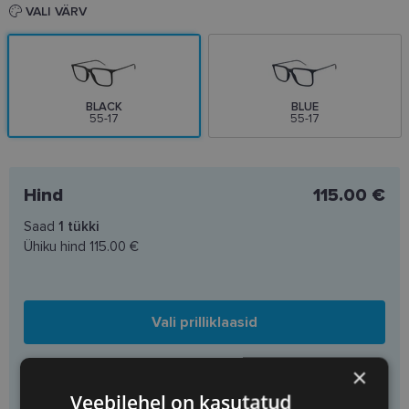
VALI VÄRV
BLACK
BLUE
55-17
55-17
Hind
115.00 €
Saad
1
tükki
Ühiku hind
115.00 €
Vali prilliklaasid
×
Lisa korvi ainult raamid
Veebilehel on kasutatud