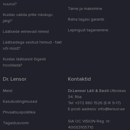
suurus?
clientId
www.lensor.ee
1 aasta
Seda küpsist
Tarne ja maksmine
unikaalsete 
Kuidas valida prille näokuju
eristamiseks
kliendi ident
Raha tagasi garantii
järgi?
juhuslikult 
numbri. Sed
Lepingust taganemine.
kasutaja ko
Läätsede erinevad nimed
parandamise
optimeerides
Läätsedega seotud hirmud - fakt
jõudlust ja
funktsionaal
või müüt?
country_ok
www.lensor.ee
1 aasta
Kuidas läätsesid õigesti
csrftoken
www.lensor.ee
11 kuud 4
See küpsis 
hooldada?
nädalat
Pythoni Dja
veebiarendu
See on loodu
Dr. Lensor
Kontaktid
kaitsta saiti
tarkvararünn
veebivormid
Meist
Dr.Lensor Läti & Eesti
Ulbrokas
34, Riia
CookieScriptConsent
11 kuud 3
Teenus Cook
CookieScript
nädalat
kasutab seda
www.lensor.ee
Kasutustingimused
Tel: +372 880 1526 (E-R 9-17)
külastajate 
E-posti aadress: info@lensor.ee
nõusoleku ee
Privaatsuspoliitika
meeldejätmi
vajalik selle
SIA OC VISION Reg. nr:
Script.com k
Tagastusvorm
bänner korra
40003105710
töötaks.