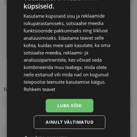
küpsiseid.
Kasutame küpsiseid sisu ja reklaamide
isikupärastamiseks, sotsiaalse meedia
SAATMINE
EESTI
funktsioonide pakkumiseks ning liikluse
analüüsimiseks. Edastame teavet selle
Eeldatav tarnekuupäev
reede 14. august 2026
kohta, kuidas meie saiti kasutate, ka oma
Unisend
0.75 €
sotsiaalse meedia, reklaami- ja
Omniva
1.10 €
analüüsipartneritele, kes võivad seda
SmartPosti
1.10 €
kombineerida muu teabega, mida olete
Kuller
7.00 €
neile esitanud või mida nad on kogunud
teiepoolse teenuste kasutamise käigus.
Rohkem teavet
Toote info
Kaubamärk
ARMANI EXCHANGE
LUBA KÕIK
Raami mõõtmed
55-17
AINULT VÄLTIMATUD
Suurus
M