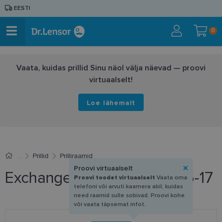
EESTI
0
Vaata, kuidas prillid Sinu näol välja näevad — proovi
virtuaalselt!
Loe lähemalt
Prillid
Prilliraamid
Proovi virtuaalselt
Exchange AX 3119 8058 55-17
Proovi toodet virtuaalselt
Vaata oma
telefoni või arvuti kaamera abil, kuidas
need raamid sulle sobivad. Proovi kohe
või vaata täpsemat infot.