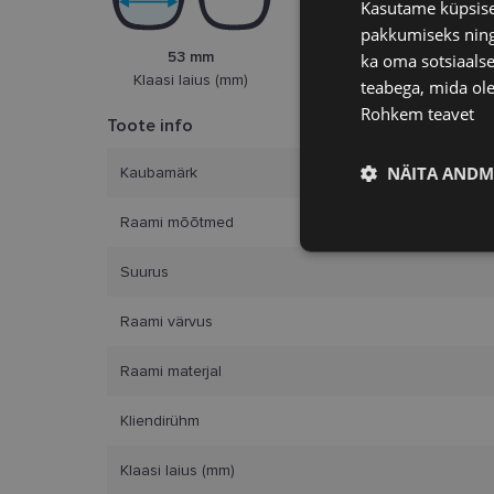
Kasutame küpsisei
pakkumiseks ning 
53 mm
ka oma sotsiaalse
17 mm
Klaasi laius (mm)
Ninasild (mm)
teabega, mida ole
Rohkem teavet
Toote info
NÄITA ANDM
Kaubamärk
Raami mõõtmed
Vajalik
Suurus
Raami värvus
Raami materjal
Kliendirühm
Vajalikud küpsised 
ja juurdepääsu saidi 
Klaasi laius (mm)
Nimi