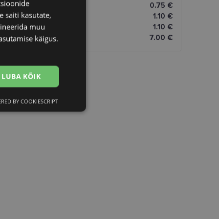
tsioonide
0.75 €
 saiti kasutate,
1.10 €
bineerida muu
1.10 €
7.00 €
asutamise käigus.
LUBA KÕIK
RED BY COOKIESCRIPT
Eelistused
htedel navigeerimine