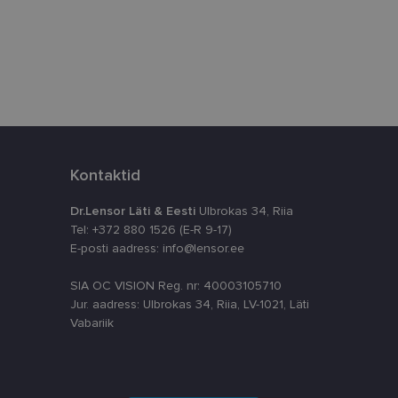
istamiseks, määrates
numbri. Seda
timeerides
splatvormiga. See
kvararünnakute eest
Kontaktid
astajate küpsiste
k selleks, et
aks.
Dr.Lensor Läti & Eesti
Ulbrokas 34, Riia
Tel: +372 880 1526 (E-R 9-17)
E-posti aadress: info@lensor.ee
SIA OC VISION Reg. nr: 40003105710
Jur. aadress: Ulbrokas 34, Riia, LV-1021, Läti
Vabariik
ta, kuidas
siga - see on
ppkasutaja võis
utatavale
dsete kasutajate
likult genereeritud
a seda kasutatakse
reaalajas pakkumisi
 kampaaniate