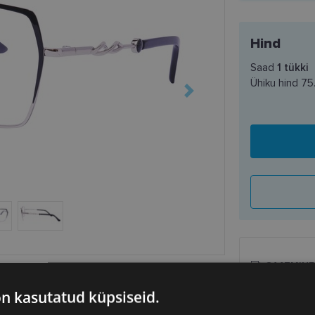
Hind
Saad
1
tükki
Ühiku hind
75
SAATMINE
on kasutatud küpsiseid.
Eeldatav ta