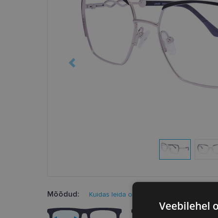
Mõõdud:
Kuidas leida oma prillisuurus?
Veebilehel 