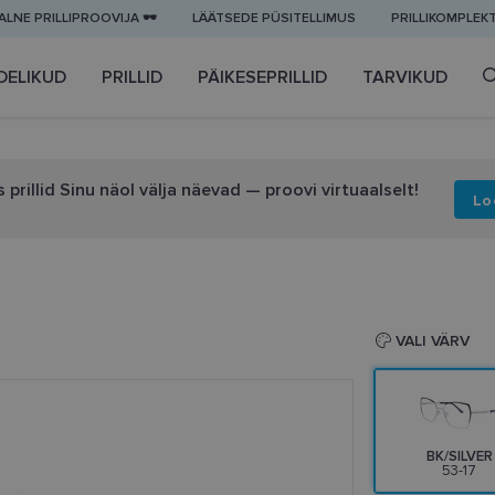
LNE PRILLIPROOVIJA 🕶️
LÄÄTSEDE PÜSITELLIMUS
PRILLIKOMPLEK
DELIKUD
PRILLID
PÄIKESEPRILLID
TARVIKUD
 prillid Sinu näol välja näevad — proovi virtuaalselt!
Lo
VALI VÄRV
BK/SILVER
53-17