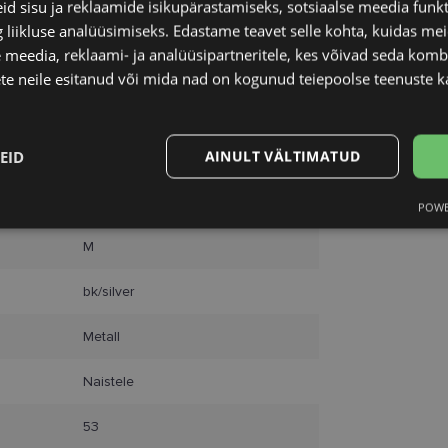
d sisu ja reklaamide isikupärastamiseks, sotsiaalse meedia funk
Unisend
liikluse analüüsimiseks. Edastame teavet selle kohta, kuidas meie
Omniva
 meedia, reklaami- ja analüüsipartneritele, kes võivad seda kom
SmartPosti
Kuller
te neile esitanud või mida nad on kogunud teiepoolse teenuste k
EID
AINULT VÄLTIMATUD
EINAR
53-17
POWE
Statistika
Turustamine
M
bk/silver
Metall
Vajalik
Statistika
Turustamine
Eelistused
Naistele
aitavad parandada kodulehe kasutamismugavust, võimaldades põhifunktsioone nagu le
kaitstud aladele. Koduleht ei tööta ilma nende küpsisteta korralikult.
53
Pakkuja
/
Aegumine
Kirjeldus