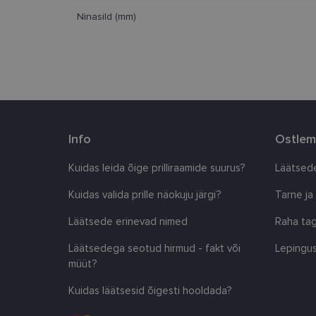
Ninasild (mm)
clientId
country_ok
csrftoken
Info
Ostlem
CookieScriptConse
Kuidas leida õige prilliraamide suurus?
Läätsede
shipping_country
Kuidas valida prille näokuju järgi?
Tarne ja
Läätsede erinevad nimed
Raha tag
Pakkuja
/
Nimi
Nimi
Domeen
Läätsedega seotud hirmud - fakt või
Lepingus
_ga
_gcl_au
müüt?
Google
LLC
.lensor.ee
Kuidas läätsesid õigesti hooldada?
_fbp
Meta
Platform