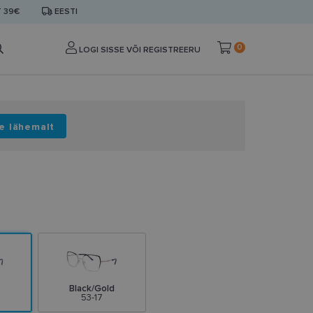
T 39€
EESTI
0
LOGI SISSE VÕI REGISTREERU
e lähemalt
Black/Gold
53-17