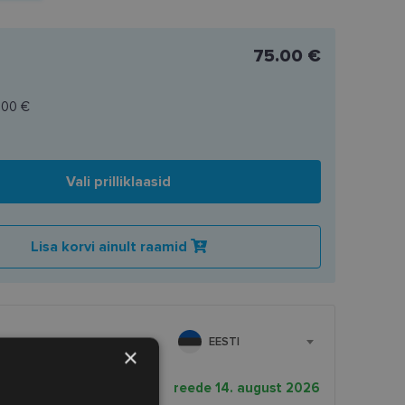
75.00 €
.00 €
Vali prilliklaasid
Lisa korvi ainult raamid
EESTI
×
rnekuupäev
reede 14. august 2026