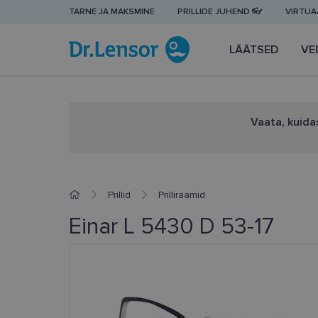
TARNE JA MAKSMINE
PRILLIDE JUHEND 👓
VIRTUAA
LÄÄTSED
VE
Vaata, kuidas
Prillid
Prilliraamid
Einar L 5430 D 53-17