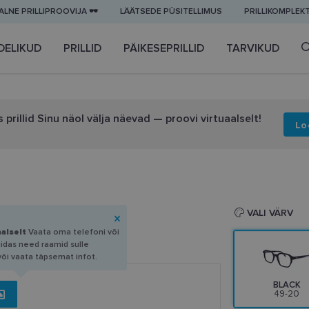
LNE PRILLIPROOVIJA 🕶️
LÄÄTSEDE PÜSITELLIMUS
PRILLIKOMPLEK
DELIKUD
PRILLID
PÄIKESEPRILLID
TARVIKUD
 prillid Sinu näol välja näevad — proovi virtuaalselt!
Lo
VALI VÄRV
aalselt
Vaata oma telefoni või
uidas need raamid sulle
või vaata täpsemat infot.
BLACK
49-20