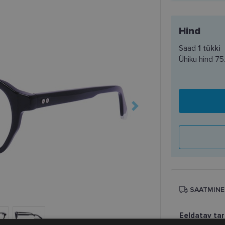
Hind
Saad
1
tükki
Ühiku hind
75
SAATMINE
Eeldatav ta