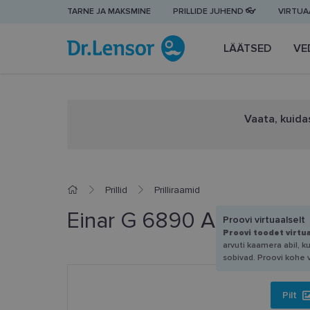
TARNE JA MAKSMINE
PRILLIDE JUHEND 👓
VIRTUAA
LÄÄTSED
VE
Vaata, kuidas
Prillid
Prilliraamid
Einar G 6890 A 49-20
Proovi virtuaalselt
Proovi toodet virtu
arvuti kaamera abil, k
sobivad. Proovi kohe 
Pilt