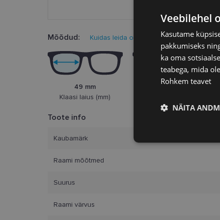
Veebilehel 
Kasutame küpsisei
Mõõdud:
Kuidas leida oma prillisuurus?
pakkumiseks ning 
ka oma sotsiaalse
teabega, mida ole
Rohkem teavet
49 mm
20 mm
Klaasi laius (mm)
Ninasild (mm)
NÄITA ANDM
Toote info
Vajalik
Kaubamärk
Raami mõõtmed
Suurus
Raami värvus