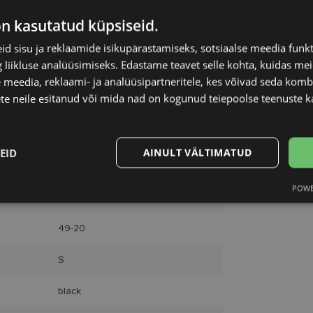
Unisend
on kasutatud küpsiseid.
Omniva
SmartPosti
d sisu ja reklaamide isikupärastamiseks, sotsiaalse meedia funk
Kuller
liikluse analüüsimiseks. Edastame teavet selle kohta, kuidas meie
 meedia, reklaami- ja analüüsipartneritele, kes võivad seda kom
te neile esitanud või mida nad on kogunud teiepoolse teenuste k
EID
AINULT VÄLTIMATUD
POWE
Statistika
Turustamine
EINAR
49-20
S
black
Vajalik
Statistika
Turustamine
Eelistused