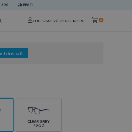
T 39€
EESTI
0
LOGI SISSE VÕI REGISTREERU
e lähemalt
CLEAR GREY
49-20