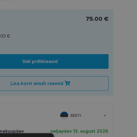
75.00 €
.00 €
Vali prilliklaasid
Lisa korvi ainult raamid
EESTI
rnekuupäev
neljapäev 13. august 2026