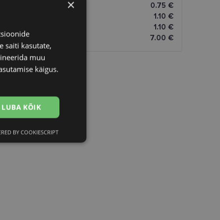
×
0.75 €
1.10 €
1.10 €
tsioonide
7.00 €
 saiti kasutate,
bineerida muu
asutamise käigus.
LUBA KÕIK
RED BY COOKIESCRIPT
Eelistused