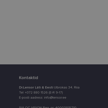
htedel navigeerimine
istamiseks, määrates
numbri. Seda
timeerides
splatvormiga. See
kvararünnakute eest
astajate küpsiste
k selleks, et
aks.
Kontaktid
Dr.Lensor Läti & Eesti
Ulbrokas 34, Riia
Tel: +372 880 1526 (E-R 9-17)
E-posti aadress: info@lensor.ee
ta, kuidas
siga - see on
SIA OC VISION Reg. nr: 40003105710