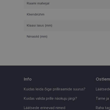
Vajalikud küpsised 
Raami materjal
ja juurdepääsu saidi 
Kliendirühm
Nimi
clientId
Klaasi laius (mm)
Ninasild (mm)
country_ok
csrftoken
CookieScriptConse
shipping_country
Info
Ostlem
Kuidas leida õige prilliraamide suurus?
Läätsede
Pakkuja
/
Nimi
Nimi
Kuidas valida prille näokuju järgi?
Tarne ja
Domeen
_ga
_gcl_au
Google
Läätsede erinevad nimed
Raha tag