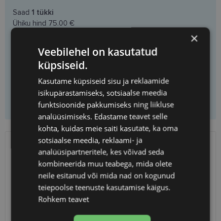
Saad
1
tükki
Ühiku hind
75.00 €
×
Veebilehel on kasutatud
küpsiseid.
Vali prilliklaasid
Kasutame küpsiseid sisu ja reklaamide
isikupärastamiseks, sotsiaalse meedia
Lisa korvi ainult raamid
funktsioonide pakkumiseks ning liikluse
analüüsimiseks. Edastame teavet selle
kohta, kuidas meie saiti kasutate, ka oma
sotsiaalse meedia, reklaami- ja
analüüsipartneritele, kes võivad seda
SAATMINE
EESTI
kombineerida muu teabega, mida olete
neile esitanud või mida nad on kogunud
Eeldatav tarnekuupäev
teisipäev 11. august 2026
teiepoolse teenuste kasutamise käigus.
Unisend
0.75 €
Rohkem teavet
Omniva
1.10 €
SmartPosti
1.10 €