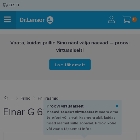
EESTI
0
Vaata, kuidas prillid Sinu näol välja näevad — proovi
virtuaalselt!
Loe lähemalt
Prillid
Prilliraamid
Proovi virtuaalselt
Einar G 6360 A 56-18
Proovi toodet virtuaalselt
Vaata oma
telefoni või arvuti kaamera abil, kuidas
need raamid sulle sobivad. Proovi kohe
või vaata täpsemat infot.