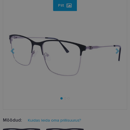
Pilt
Mõõdud:
Kuidas leida oma prillisuurus?