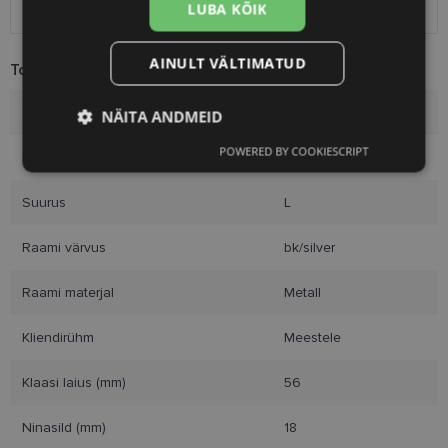
Kuller
7.00 €
LUBA KÕIK
AINULT VÄLTIMATUD
Toote info
Kaubamärk
EINAR
NÄITA ANDMEID
POWERED BY COOKIESCRIPT
Raami mõõtmed
56-18
Vajalik
Statistika
Turustamine
Suurus
L
Eelistused
Raami värvus
bk/silver
Raami materjal
Metall
Kliendirühm
Meestele
Vajalik
Statistika
Turustamine
Klaasi laius (mm)
56
Eelistused
Ninasild (mm)
18
Vajalikud küpsised aitavad parandada kodulehe