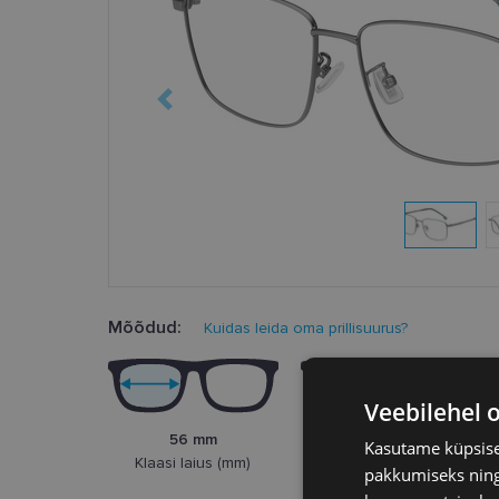
Mõõdud:
Kuidas leida oma prillisuurus?
Veebilehel 
56 mm
17 mm
Kasutame küpsisei
Klaasi laius (mm)
Ninasild (mm)
pakkumiseks ning 