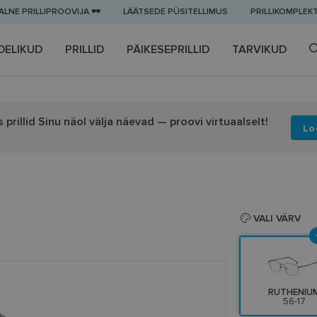
LNE PRILLIPROOVIJA 🕶️
LÄÄTSEDE PÜSITELLIMUS
PRILLIKOMPLEK
DELIKUD
PRILLID
PÄIKESEPRILLID
TARVIKUD
 prillid Sinu näol välja näevad — proovi virtuaalselt!
Lo
VALI VÄRV
RUTHENIU
56-17