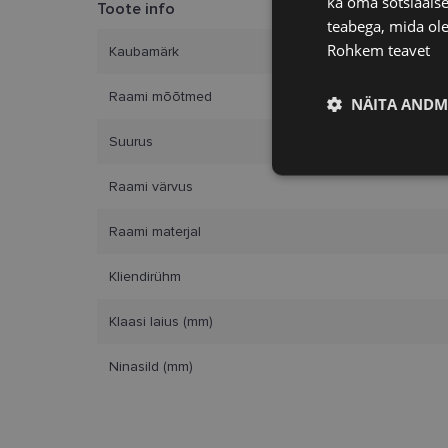
ka oma sotsiaalse
Toote info
teabega, mida ole
Rohkem teavet
Kaubamärk
Raami mõõtmed
NÄITA ANDM
Suurus
Vajalik
Raami värvus
Raami materjal
Kliendirühm
Klaasi laius (mm)
Vajalikud küpsised 
ja juurdepääsu saidi 
Ninasild (mm)
Nimi
clientId