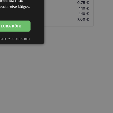
bineerida muu
0.75 €
asutamise käigus.
1.10 €
1.10 €
7.00 €
LUBA KÕIK
RED BY COOKIESCRIPT
Eelistused
htedel navigeerimine
istamiseks, määrates
numbri. Seda