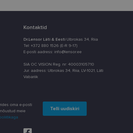
timeerides
splatvormiga. See
Kontaktid
kvararünnakute eest
Dr.Lensor Läti & Eesti
Ulbrokas 34, Riia
astajate küpsiste
Tel: +372 880 1526 (E-R 9-17)
k selleks, et
aks.
E-posti aadress: info@lensor.ee
SIA OC VISION Reg. nr: 40003105710
Jur. aadress: Ulbrokas 34, Riia, LV-1021, Läti
Vabariik
ta, kuidas
siga - see on
ppkasutaja võis
utatavale
dsete kasutajate
rides oma e-posti
likult genereeritud
Telli uudiskiri
 nõustud meie
a seda kasutatakse
reaalajas pakkumisi
 kampaaniate
poliitikaga
äilitamiseks.