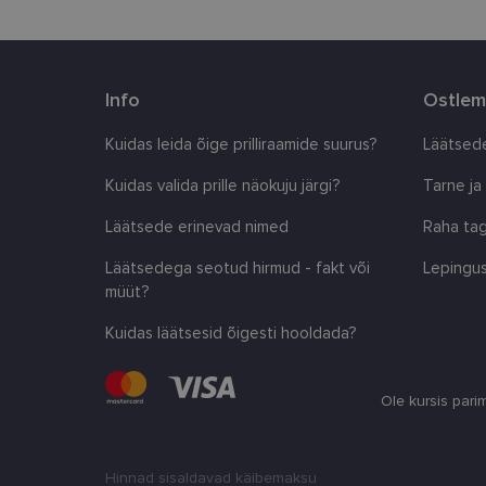
country_ok
csrftoken
Info
Ostlem
Kuidas leida õige prilliraamide suurus?
Läätsede
CookieScriptConse
Kuidas valida prille näokuju järgi?
Tarne ja
shipping_country
Läätsede erinevad nimed
Raha tag
Läätsedega seotud hirmud - fakt või
Lepingus
müüt?
Pakkuja
/
Nimi
Nimi
Domeen
Kuidas läätsesid õigesti hooldada?
_ga
_gcl_au
Google
LLC
.lensor.ee
Ole kursis pari
_fbp
Meta
Platform
Inc.
.lensor.ee
_ga_SWG4NN6WCY
Hinnad sisaldavad käibemaksu