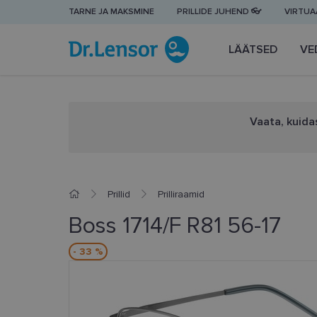
TARNE JA MAKSMINE
PRILLIDE JUHEND 👓
VIRTUAA
LÄÄTSED
VE
Vaata, kuidas
Prillid
Prilliraamid
Boss 1714/F R81 56-17
- 33 %