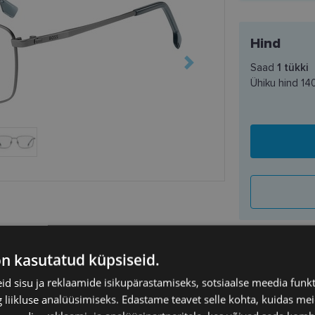
Hind
Saad
1
tükki
Ühiku hind
14
on kasutatud küpsiseid.
SAATMINE
d sisu ja reklaamide isikupärastamiseks, sotsiaalse meedia funk
liikluse analüüsimiseks. Edastame teavet selle kohta, kuidas meie
Eeldatav ta