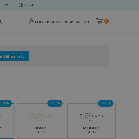
T 39€
EESTI
0
LOGI SISSE VÕI REGISTREERU
e lähemalt
-33 %
-33 %
-33 %
M
BLACK
M.BLACK
56-17
56-17