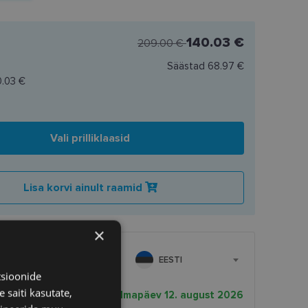
140.03 €
209.00 €
Säästad
68.97 €
0.03 €
Vali prilliklaasid
Lisa korvi ainult raamid
×
EESTI
tsioonide
 saiti kasutate,
rnekuupäev
kolmapäev 12. august 2026