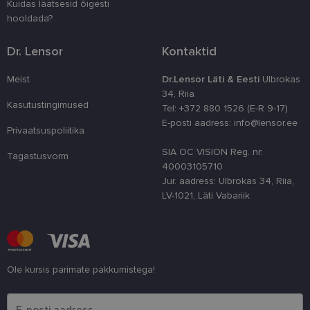
Kuidas läätsesid õigesti
CookieScriptConsent
11 kuud 3
Teenus Cook
CookieScript
nädalat
kasutab seda
www.lensor.ee
hooldada?
külastajate 
nõusoleku ee
meeldejätmi
Dr. Lensor
Kontaktid
vajalik selle
Script.com k
bänner korra
Meist
Dr.Lensor Läti & Eesti
Ulbrokas
töötaks.
34, Riia
Kasutustingimused
shipping_country
www.lensor.ee
1 aasta
Tel: +372 880 1526 (E-R 9-17)
E-posti aadress: info@lensor.ee
Privaatsuspoliitika
SIA OC VISION Reg. nr:
Tagastusvorm
40003105710
Pakkuja
/
Jur. aadress: Ulbrokas 34, Riia,
Nimi
Aegumine
Kirjeldus
Domeen
LV-1021, Läti Vabariik
Pakkuja
/
Nimi
Aegumine
Kirjeldus
_ga
1 aasta 1
See küpsise n
Google LLC
Domeen
kuu
on seotud Go
.lensor.ee
Universal
_gcl_au
2 kuud 4
Selle küpsise on
Google
Analyticsiga - 
nädalat
seadistanud
LLC
on
Doubleclick ja
.lensor.ee
märkimisväär
see annab
värskendus
Ole kursis parimate pakkumistega!
teavet selle
Google'i
kohta, kuidas
sagedamini
Palun sisesta e-posti aadress
lõppkasutaja
kasutatavale
veebisaiti
analüüsiteenu
kasutab, ja