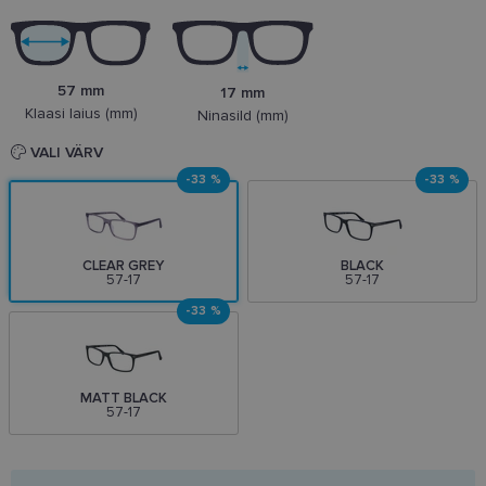
57 mm
17 mm
Klaasi laius (mm)
Ninasild (mm)
VALI VÄRV
-33 %
-33 %
CLEAR GREY
BLACK
57-17
57-17
-33 %
MATT BLACK
57-17