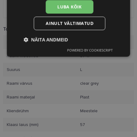
SmartPosti
1.10 €
LUBA KÕIK
Kuller
7.00 €
AINULT VÄLTIMATUD
Toote info
NÄITA ANDMEID
Kaubamärk
AVANGLION
POWERED BY COOKIESCRIPT
Vajalik
Statistika
Turustamine
Raami mõõtmed
57-17
Suurus
L
Eelistused
Raami värvus
clear grey
Raami materjal
Plast
Kliendirühm
Meestele
Vajalik
Statistika
Turustamine
Klaasi laius (mm)
57
Eelistused