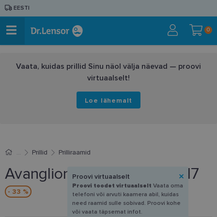
EESTI
0
Vaata, kuidas prillid Sinu näol välja näevad — proovi
virtuaalselt!
Loe lähemalt
Prillid
Prilliraamid
Avanglion AVO 3770 C 57-17
Proovi virtuaalselt
Proovi toodet virtuaalselt
Vaata oma
- 33 %
telefoni või arvuti kaamera abil, kuidas
need raamid sulle sobivad. Proovi kohe
või vaata täpsemat infot.