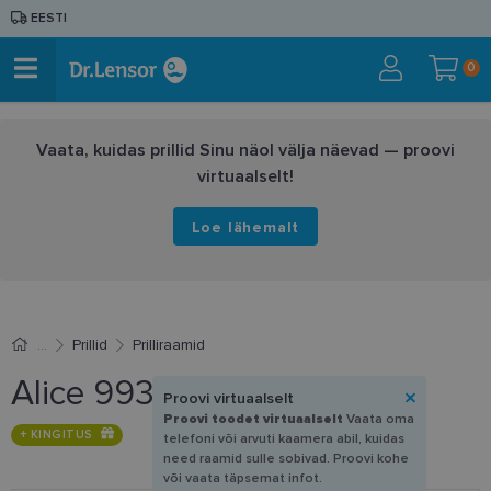
EESTI
0
Vaata, kuidas prillid Sinu näol välja näevad — proovi
virtuaalselt!
Loe lähemalt
Prillid
Prilliraamid
Alice 99329 C1 53-18
Proovi virtuaalselt
Proovi toodet virtuaalselt
Vaata oma
+ KINGITUS
telefoni või arvuti kaamera abil, kuidas
need raamid sulle sobivad. Proovi kohe
või vaata täpsemat infot.