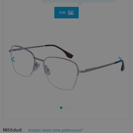
Pilt
Mõõdud:
Kuidas leida oma prillisuurus?