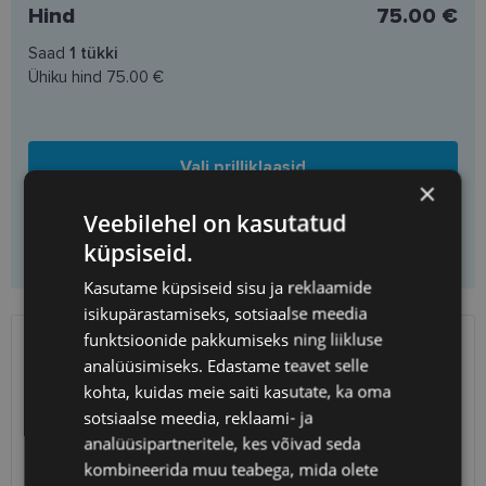
Hind
75.00 €
Saad
1
tükki
Ühiku hind
75.00 €
Vali prilliklaasid
×
Veebilehel on kasutatud
Lisa korvi ainult raamid
küpsiseid.
Kasutame küpsiseid sisu ja reklaamide
isikupärastamiseks, sotsiaalse meedia
funktsioonide pakkumiseks ning liikluse
SAATMINE
EESTI
analüüsimiseks. Edastame teavet selle
kohta, kuidas meie saiti kasutate, ka oma
Eeldatav tarnekuupäev
reede 14. august 2026
sotsiaalse meedia, reklaami- ja
analüüsipartneritele, kes võivad seda
Unisend
0.75 €
kombineerida muu teabega, mida olete
Omniva
1.10 €