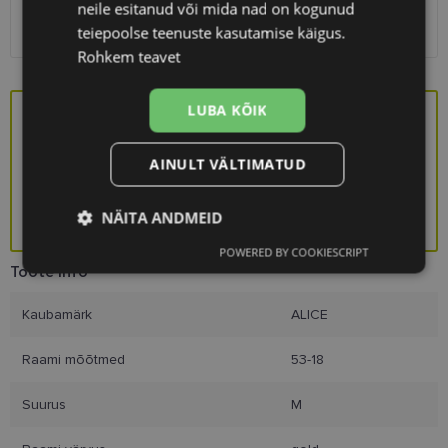
neile esitanud või mida nad on kogunud
SmartPosti
1.10 €
Kuller
7.00 €
teiepoolse teenuste kasutamise käigus.
Rohkem teavet
LUBA KÕIK
Saa kingituseks stiilne prillikarp!
AINULT VÄLTIMATUD
NÄITA ANDMEID
KINGITUS
POWERED BY COOKIESCRIPT
Vajalik
Statistika
Turustamine
Toote info
Kaubamärk
ALICE
Eelistused
Raami mõõtmed
53-18
Suurus
M