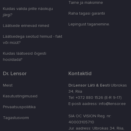
Tarne ja maksmine
veebiarendu
See on loodu
Kuidas valida prille näokuju
kaitsta saiti
Raha tagasi garantii
järgi?
tarkvararünn
veebivormid
Lepingust taganemine.
Läätsede erinevad nimed
CookieScriptConsent
11 kuud 3
Teenus Cook
CookieScript
nädalat
kasutab seda
www.lensor.ee
Läätsedega seotud hirmud - fakt
külastajate 
nõusoleku ee
või müüt?
meeldejätmi
vajalik selle
Kuidas läätsesid õigesti
Script.com k
bänner korra
hooldada?
töötaks.
shipping_country
www.lensor.ee
1 aasta
Dr. Lensor
Kontaktid
Meist
Dr.Lensor Läti & Eesti
Ulbrokas
34, Riia
Kasutustingimused
Tel: +372 880 1526 (E-R 9-17)
Pakkuja
/
E-posti aadress: info@lensor.ee
Nimi
Aegumine
Kirjeldus
Domeen
Privaatsuspoliitika
Pakkuja
/
Nimi
Aegumine
Kirjeldus
_ga
1 aasta 1
See küpsise n
Google LLC
Domeen
SIA OC VISION Reg. nr:
Tagastusvorm
kuu
on seotud Go
.lensor.ee
40003105710
Universal
_gcl_au
2 kuud 4
Selle küpsise on
Google
Analyticsiga - 
Jur. aadress: Ulbrokas 34, Riia,
nädalat
seadistanud
LLC