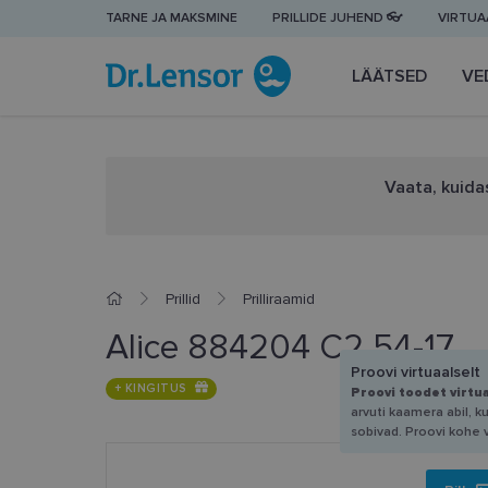
TARNE JA MAKSMINE
PRILLIDE JUHEND 👓
VIRTUAA
LÄÄTSED
VE
Vaata, kuidas
Prillid
Prilliraamid
Alice 884204 C2 54-17
Proovi virtuaalselt
+ KINGITUS
Proovi toodet virtu
arvuti kaamera abil, k
sobivad. Proovi kohe 