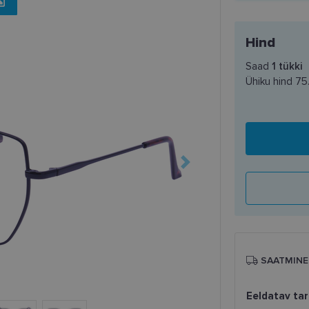
Hind
Saad
1
tükki
Ühiku hind
75
SAATMINE
Eeldatav ta