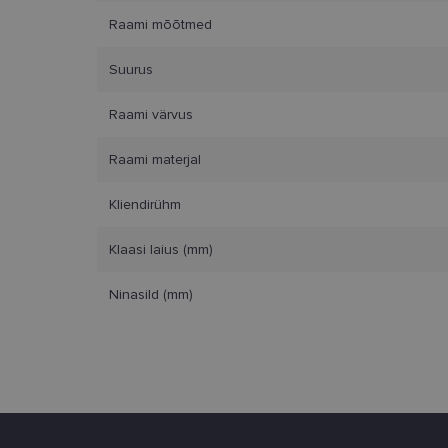
Raami mõõtmed
Suurus
Vajalikud küpsised 
ja juurdepääsu saidi 
Raami värvus
Nimi
Raami materjal
clientId
Kliendirühm
country_ok
Klaasi laius (mm)
csrftoken
Ninasild (mm)
CookieScriptConse
shipping_country