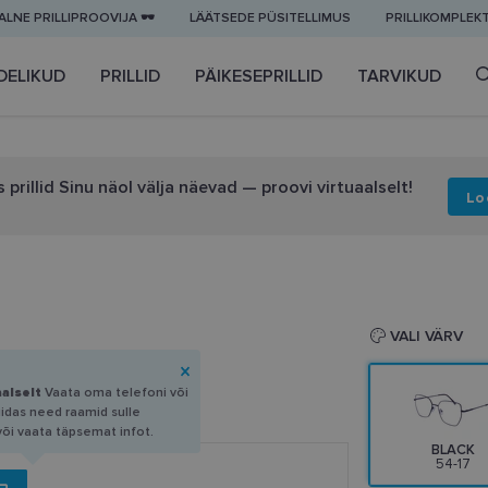
LNE PRILLIPROOVIJA 🕶️
LÄÄTSEDE PÜSITELLIMUS
PRILLIKOMPLEK
DELIKUD
PRILLID
PÄIKESEPRILLID
TARVIKUD
 prillid Sinu näol välja näevad — proovi virtuaalselt!
Lo
VALI VÄRV
aalselt
Vaata oma telefoni või
uidas need raamid sulle
või vaata täpsemat infot.
BLACK
54-17