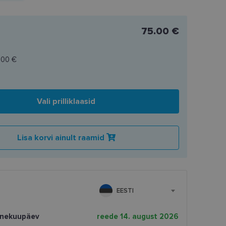
75.00 €
.00 €
Vali prilliklaasid
Lisa korvi ainult raamid
EESTI
rnekuupäev
reede 14. august 2026