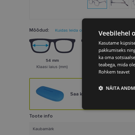
Mõõdud:
Kuidas leida oma prillisuurus?
Veebilehel 
Kasutame küpsisei
pakkumiseks ning 
ka oma sotsiaalse
54 mm
17 mm
teabega, mida ole
Klaasi laius (mm)
Ninasild (mm)
Rohkem teavet
NÄITA ANDM
Saa kingituseks stiilne prillik
Vajalik
Toote info
Kaubamärk