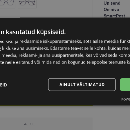
Unisend
Omniva
SmartPosti
Kuller
on kasutatud küpsiseid.
d sisu ja reklaamide isikupärastamiseks, sotsiaalse meedia funk
liikluse analüüsimiseks. Edastame teavet selle kohta, kuidas meie
 meedia, reklaami- ja analüüsipartneritele, kes võivad seda kom
te neile esitanud või mida nad on kogunud teiepoolse teenuste k
EID
AINULT VÄLTIMATUD
arp!
KINGITUS
POWE
Statistika
Turustamine
ALICE