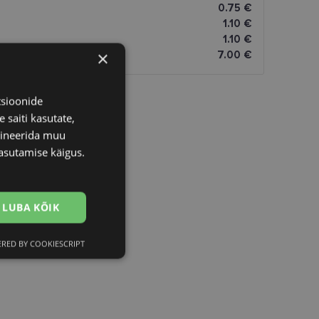
0.75 €
1.10 €
1.10 €
×
7.00 €
tsioonide
 saiti kasutate,
bineerida muu
asutamise käigus.
LUBA KÕIK
RED BY COOKIESCRIPT
Eelistused