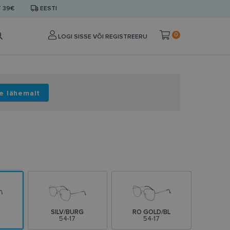
T 39€
EESTI
0
LOGI SISSE VÕI REGISTREERU
e lähemalt
SILV/BURG
RO GOLD/BL
54-17
54-17