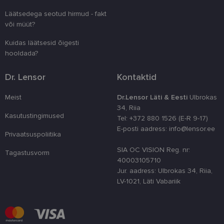
kliendi ident
juhuslikult 
Läätsedega seotud hirmud - fakt
numbri. Sed
kasutaja ko
või müüt?
parandamise
optimeerides
Kuidas läätsesid õigesti
jõudlust ja
funktsionaal
hooldada?
country_ok
www.lensor.ee
1 aasta
Dr. Lensor
Kontaktid
csrftoken
www.lensor.ee
11 kuud 4
See küpsis 
nädalat
Pythoni Dja
veebiarendu
Meist
Dr.Lensor Läti & Eesti
Ulbrokas
See on loodu
34, Riia
kaitsta saiti
Kasutustingimused
tarkvararünn
Tel: +372 880 1526 (E-R 9-17)
veebivormid
E-posti aadress: info@lensor.ee
Privaatsuspoliitika
CookieScriptConsent
11 kuud 3
Teenus Cook
CookieScript
nädalat
kasutab seda
www.lensor.ee
SIA OC VISION Reg. nr:
külastajate 
Tagastusvorm
nõusoleku ee
40003105710
meeldejätmi
Jur. aadress: Ulbrokas 34, Riia,
vajalik selle
Script.com k
LV-1021, Läti Vabariik
bänner korra
töötaks.
shipping_country
www.lensor.ee
1 aasta