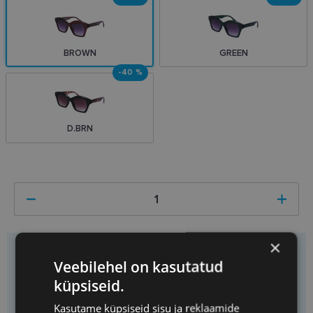
BROWN
GREEN
-40 %
D.BRN
×
Hind
11.40 €
19.00 €
Veebilehel on kasutatud
Saad
1
tükki
Säästad
7.60 €
küpsiseid.
Ühiku hind
11.40 €
Kasutame küpsiseid sisu ja reklaamide