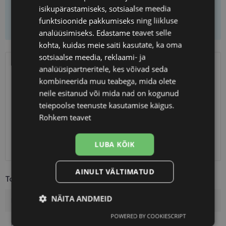
isikupärastamiseks, sotsiaalse meedia
Lisa ostukorvi
funktsioonide pakkumiseks ning liikluse
analüüsimiseks. Edastame teavet selle
kohta, kuidas meie saiti kasutate, ka oma
sotsiaalse meedia, reklaami- ja
analüüsipartneritele, kes võivad seda
SAATMINE
EESTI
kombineerida muu teabega, mida olete
neile esitanud või mida nad on kogunud
Eeldatav tarnekuupäev
neljapäev 13. august 2026
teiepoolse teenuste kasutamise käigus.
Unisend
2.50 €
Rohkem teavet
Omniva
3.00 €
SmartPosti
3.00 €
LUBA KÕIK
Kuller
7.00 €
AINULT VÄLTIMATUD
Toote info
NÄITA ANDMEID
Kaubamärk
A-Z
POWERED BY COOKIESCRIPT
Vajalik
Statistika
Turustamine
Raami värvus
brown