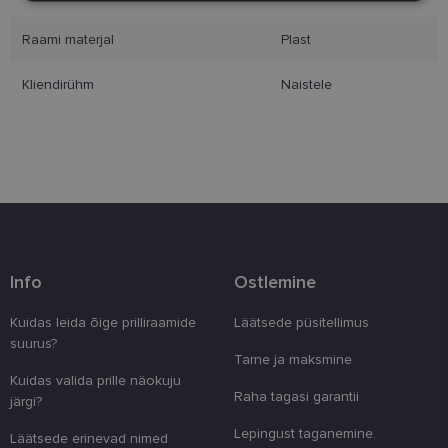
Raami materjal
Plast
Eelistused
Kliendirühm
Naistele
Vajalik
Statistika
Turustamine
Eelistused
Vajalikud küpsised aitavad parandada kodulehe
Info
Ostlemine
kasutamismugavust, võimaldades põhifunktsioone
nagu lehtedel navigeerimine ja juurdepääsu saidi
kaitstud aladele. Koduleht ei tööta ilma nende
Kuidas leida õige prilliraamide
Läätsede püsitellimus
küpsisteta korralikult.
suurus?
Tarne ja maksmine
Pakkuja
/
Nimi
Aegumine
Kirjeldus
Kuidas valida prille näokuju
Domeen
Raha tagasi garantii
järgi?
clientId
www.lensor.ee
1 aasta
Seda küpsist
unikaalsete 
Lepingust taganemine.
Läätsede erinevad nimed
eristamiseks