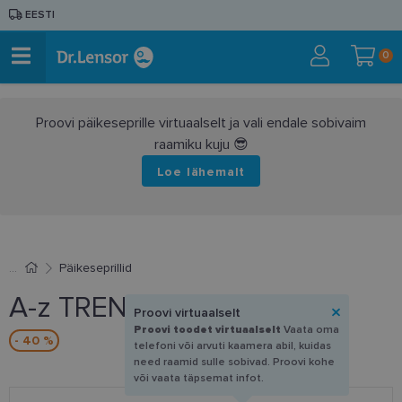
EESTI
0
Proovi päikeseprille virtuaalselt ja vali endale sobivaim
raamiku kuju 😎
Loe lähemalt
Päikeseprillid
A-z TREND 4494 B
Proovi virtuaalselt
Proovi toodet virtuaalselt
Vaata oma
- 40 %
telefoni või arvuti kaamera abil, kuidas
need raamid sulle sobivad. Proovi kohe
või vaata täpsemat infot.