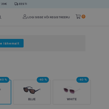
T 39€
EESTI
0
LOGI SISSE VÕI REGISTREERU
e lähemalt
-40 %
-40 %
-40 %
BLUE
WHITE