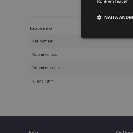
Rohkem teavet
NÄITA ANDM
Toote info
Vajalik
Kaubamärk
Raami värvus
Raami materjal
Kliendirühm
Vajalikud küpsised 
ja juurdepääsu saidi 
Nimi
clientId
Info
Ostlem