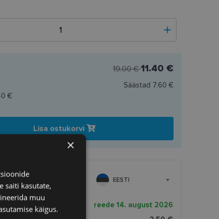
11.40 €
19.00 €
Säästad
7.60 €
40 €
Lisa ostukorvi
×
tsioonide
EESTI
 saiti kasutate,
bineerida muu
rnekuupäev
reede 14. august 2026
asutamise käigus.