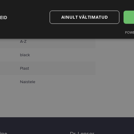
Unisend
Omniva
SmartPosti
EID
AINULT VÄLTIMATUD
Kuller
POWE
Statistika
Turustamine
A-Z
black
Plast
Vajalik
Statistika
Turustamine
Eelistused
Naistele
aitavad parandada kodulehe kasutamismugavust, võimaldades põhifunktsioone nagu le
kaitstud aladele. Koduleht ei tööta ilma nende küpsisteta korralikult.
Pakkuja
/
Aegumine
Kirjeldus
Domeen
www.lensor.ee
1 aasta
Seda küpsist kasutatakse unikaalsete kasutajate er
kliendi identifikaatoriks juhuslikult genereeritud 
kasutatakse kasutaja kogemuse parandamiseks, op
veebisaidi jõudlust ja funktsionaalsust.
ine
Dr. Lensor