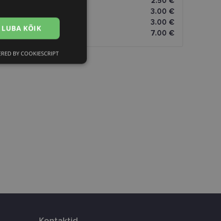
2.50 €
3.00 €
3.00 €
LUBA KÕIK
7.00 €
RED BY COOKIESCRIPT
Eelistused
htedel navigeerimine
istamiseks, määrates
numbri. Seda
timeerides
Kontaktid