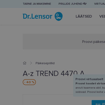
TARNE JA MAKSMINE
PRILLIDE JUHEND 👓
VIRTUAA
LÄÄTSED
VE
Proovi päikese
Päikeseprillid
A-z TREND 4470 A
Proovi virtuaalselt
- 40 %
Proovi toodet virtu
arvuti kaamera abil, k
sobivad. Proovi kohe 
Pilt