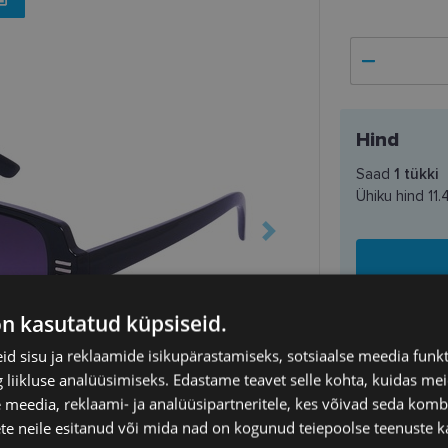
Hind
Saad
1
tükki
Ühiku hind
11.
on kasutatud küpsiseid.
d sisu ja reklaamide isikupärastamiseks, sotsiaalse meedia funk
SAATMINE
liikluse analüüsimiseks. Edastame teavet selle kohta, kuidas meie
 meedia, reklaami- ja analüüsipartneritele, kes võivad seda kom
Eeldatav ta
te neile esitanud või mida nad on kogunud teiepoolse teenuste k