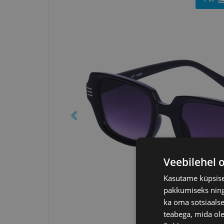
Veebilehel 
Kasutame küpsisei
pakkumiseks ning 
ka oma sotsiaalse
teabega, mida ole