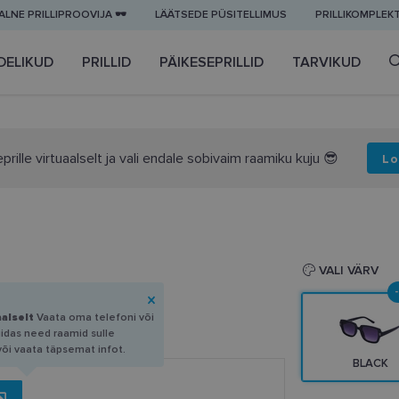
LNE PRILLIPROOVIJA 🕶️
LÄÄTSEDE PÜSITELLIMUS
PRILLIKOMPLEK
DELIKUD
PRILLID
PÄIKESEPRILLID
TARVIKUD
prille virtuaalselt ja vali endale sobivaim raamiku kuju 😎
Lo
VALI VÄRV
aalselt
Vaata oma telefoni või
uidas need raamid sulle
või vaata täpsemat infot.
BLACK