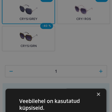
CRYS/GREY
CRY/ ROS
-40 %
CRYS/GRN
Hind
11.40 €
19.00 €
×
Saad
1
tükki
Säästad
7.60 €
Veebilehel on kasutatud
Ühiku hind
11.40 €
küpsiseid.