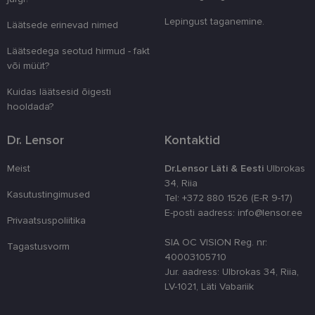
eristamiseks
kliendi ident
Lepingust taganemine.
Läätsede erinevad nimed
juhuslikult 
numbri. Sed
kasutaja ko
Läätsedega seotud hirmud - fakt
parandamise
või müüt?
optimeerides
jõudlust ja
funktsionaal
Kuidas läätsesid õigesti
hooldada?
country_ok
www.lensor.ee
1 aasta
csrftoken
www.lensor.ee
11 kuud 4
See küpsis 
Dr. Lensor
Kontaktid
nädalat
Pythoni Dja
veebiarendu
See on loodu
Meist
Dr.Lensor Läti & Eesti
Ulbrokas
kaitsta saiti
tarkvararünn
34, Riia
veebivormid
Kasutustingimused
Tel: +372 880 1526 (E-R 9-17)
CookieScriptConsent
11 kuud 3
Teenus Cook
CookieScript
E-posti aadress: info@lensor.ee
nädalat
kasutab seda
www.lensor.ee
Privaatsuspoliitika
külastajate 
nõusoleku ee
SIA OC VISION Reg. nr:
Tagastusvorm
meeldejätmi
40003105710
vajalik selle
Script.com k
Jur. aadress: Ulbrokas 34, Riia,
bänner korra
LV-1021, Läti Vabariik
töötaks.
shipping_country
www.lensor.ee
1 aasta