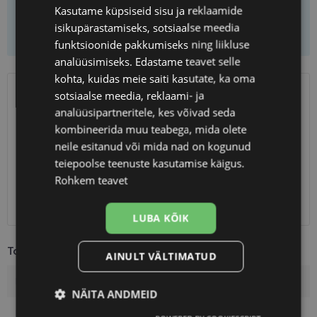
Kasutame küpsiseid sisu ja reklaamide
isikupärastamiseks, sotsiaalse meedia
Lisa ostukorvi
funktsioonide pakkumiseks ning liikluse
analüüsimiseks. Edastame teavet selle
kohta, kuidas meie saiti kasutate, ka oma
sotsiaalse meedia, reklaami- ja
SAATMINE
EESTI
analüüsipartneritele, kes võivad seda
kombineerida muu teabega, mida olete
Eeldatav tarnekuupäev
kolmapäev 12. august 2026
neile esitanud või mida nad on kogunud
Unisend
2.50 €
teiepoolse teenuste kasutamise käigus.
Omniva
3.00 €
Rohkem teavet
SmartPosti
3.00 €
Kuller
7.00 €
LUBA KÕIK
Toote info
AINULT VÄLTIMATUD
Kaubamärk
A-Z
NÄITA ANDMEID
Raami värvus
crys/grey