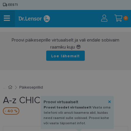
EESTI
0
Proovi päikeseprille virtuaalselt ja vali endale sobivaim
raamiku kuju 😎
Loe lähemalt
Päikeseprillid
A-z CHIC 6918 AP
Proovi virtuaalselt
Proovi toodet virtuaalselt
Vaata oma
- 40 %
telefoni või arvuti kaamera abil, kuidas
need raamid sulle sobivad. Proovi kohe
või vaata täpsemat infot.