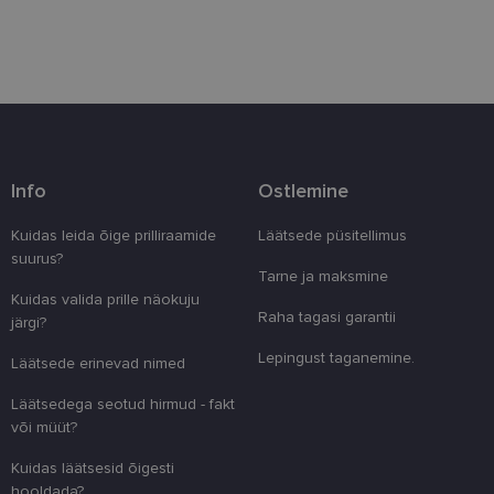
Eelistused
Vajalik
Statistika
Turustamine
Info
Ostlemine
Eelistused
Kuidas leida õige prilliraamide
Läätsede püsitellimus
Vajalikud küpsised aitavad parandada kodulehe
kasutamismugavust, võimaldades põhifunktsioone
suurus?
nagu lehtedel navigeerimine ja juurdepääsu saidi
Tarne ja maksmine
kaitstud aladele. Koduleht ei tööta ilma nende
Kuidas valida prille näokuju
küpsisteta korralikult.
Raha tagasi garantii
järgi?
Pakkuja
/
Nimi
Aegumine
Kirjeldus
Lepingust taganemine.
Domeen
Läätsede erinevad nimed
clientId
www.lensor.ee
1 aasta
Seda küpsist
Läätsedega seotud hirmud - fakt
unikaalsete 
eristamiseks
või müüt?
kliendi ident
juhuslikult 
Kuidas läätsesid õigesti
numbri. Sed
kasutaja ko
hooldada?