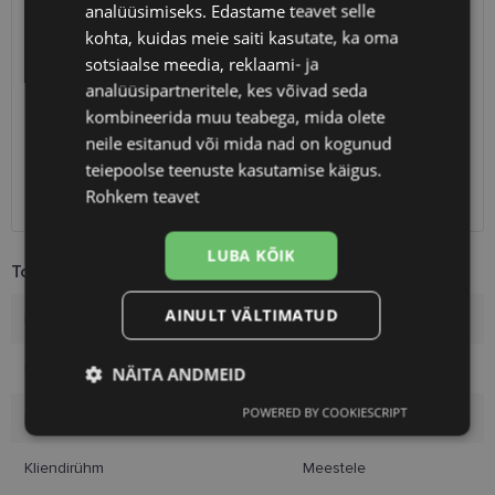
analüüsimiseks. Edastame teavet selle
kohta, kuidas meie saiti kasutate, ka oma
SAATMINE
EESTI
sotsiaalse meedia, reklaami- ja
analüüsipartneritele, kes võivad seda
Eeldatav tarnekuupäev
kolmapäev 12. august 2026
kombineerida muu teabega, mida olete
Unisend
2.50 €
neile esitanud või mida nad on kogunud
Omniva
3.00 €
teiepoolse teenuste kasutamise käigus.
SmartPosti
3.00 €
Rohkem teavet
Kuller
7.00 €
LUBA KÕIK
Toote info
AINULT VÄLTIMATUD
Kaubamärk
A-Z
Raami värvus
silver
NÄITA ANDMEID
POWERED BY COOKIESCRIPT
Raami materjal
Metall
Vajalik
Statistika
Turustamine
Kliendirühm
Meestele