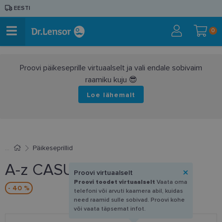
EESTI
0
Proovi päikeseprille virtuaalselt ja vali endale sobivaim
raamiku kuju 😎
Loe lähemalt
Päikeseprillid
A-z CASUAL7314 D
Proovi virtuaalselt
Proovi toodet virtuaalselt
Vaata oma
- 40 %
telefoni või arvuti kaamera abil, kuidas
need raamid sulle sobivad. Proovi kohe
või vaata täpsemat infot.