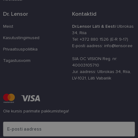
parandamise
optimeerides
jõudlust ja
Dr. Lensor
Kontaktid
funktsionaal
country_ok
www.lensor.ee
1 aasta
Meist
Dr.Lensor Läti & Eesti
Ulbrokas
34, Riia
csrftoken
www.lensor.ee
11 kuud 4
See küpsis 
nädalat
Pythoni Dja
Kasutustingimused
Tel: +372 880 1526 (E-R 9-17)
veebiarendu
E-posti aadress: info@lensor.ee
See on loodu
Privaatsuspoliitika
kaitsta saiti
tarkvararünn
SIA OC VISION Reg. nr:
veebivormid
Tagastusvorm
40003105710
CookieScriptConsent
11 kuud 3
Teenus Cook
CookieScript
Jur. aadress: Ulbrokas 34, Riia,
nädalat
kasutab seda
www.lensor.ee
külastajate 
LV-1021, Läti Vabariik
nõusoleku ee
meeldejätmi
vajalik selle
Script.com k
bänner korra
töötaks.
Ole kursis parimate pakkumistega!
shipping_country
www.lensor.ee
1 aasta
Palun sisesta e-posti aadress