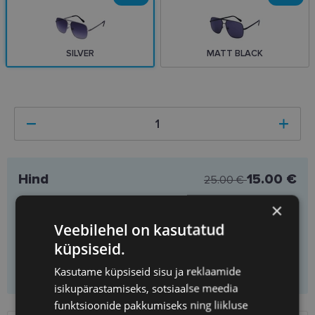
SILVER
MATT BLACK
Hind
15.00 €
25.00 €
Saad
1
tükki
Säästad
10.00 €
×
Ühiku hind
15.00 €
Veebilehel on kasutatud
küpsiseid.
Lisa ostukorvi
Kasutame küpsiseid sisu ja reklaamide
isikupärastamiseks, sotsiaalse meedia
funktsioonide pakkumiseks ning liikluse