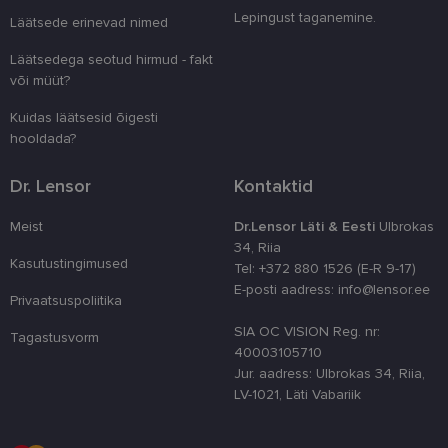
eristamiseks
Lepingust taganemine.
kliendi ident
Läätsede erinevad nimed
juhuslikult 
numbri. Sed
Läätsedega seotud hirmud - fakt
kasutaja ko
parandamise
või müüt?
optimeerides
jõudlust ja
Kuidas läätsesid õigesti
funktsionaal
hooldada?
country_ok
www.lensor.ee
1 aasta
csrftoken
www.lensor.ee
11 kuud 4
See küpsis 
Dr. Lensor
Kontaktid
nädalat
Pythoni Dja
veebiarendu
See on loodu
Meist
Dr.Lensor Läti & Eesti
Ulbrokas
kaitsta saiti
34, Riia
tarkvararünn
veebivormid
Kasutustingimused
Tel: +372 880 1526 (E-R 9-17)
E-posti aadress: info@lensor.ee
CookieScriptConsent
11 kuud 3
Teenus Cook
CookieScript
Privaatsuspoliitika
nädalat
kasutab seda
www.lensor.ee
külastajate 
SIA OC VISION Reg. nr:
nõusoleku ee
Tagastusvorm
meeldejätmi
40003105710
vajalik selle
Jur. aadress: Ulbrokas 34, Riia,
Script.com k
bänner korra
LV-1021, Läti Vabariik
töötaks.
shipping_country
www.lensor.ee
1 aasta