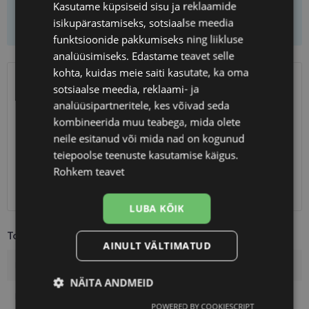
Kasutame küpsiseid sisu ja reklaamide
Lisa ostukorvi
isikupärastamiseks, sotsiaalse meedia
funktsioonide pakkumiseks ning liikluse
analüüsimiseks. Edastame teavet selle
kohta, kuidas meie saiti kasutate, ka oma
sotsiaalse meedia, reklaami- ja
SAATMINE
EESTI
analüüsipartneritele, kes võivad seda
kombineerida muu teabega, mida olete
Eeldatav tarnekuupäev
laupäev 15. august 2026
neile esitanud või mida nad on kogunud
Unisend
2.50 €
teiepoolse teenuste kasutamise käigus.
Omniva
3.00 €
Rohkem teavet
SmartPosti
3.00 €
Kuller
7.00 €
LUBA KÕIK
Toote info
AINULT VÄLTIMATUD
Kaubamärk
A-Z
NÄITA ANDMEID
Raami värvus
black
POWERED BY COOKIESCRIPT