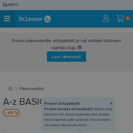
EESTI
0
Proovi päikeseprille virtuaalselt ja vali endale sobivaim
raamiku kuju 😎
Loe lähemalt
Päikeseprillid
A-z BASIC 370 IP
Proovi virtuaalselt
Proovi toodet virtuaalselt
Vaata oma
- 40 %
telefoni või arvuti kaamera abil, kuidas
need raamid sulle sobivad. Proovi kohe
või vaata täpsemat infot.