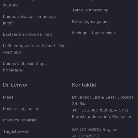
suurus?
clientId
www.lensor.ee
1 aasta
Seda küpsist
Tarne ja maksmine
unikaalsete 
eristamiseks
Kuidas valida prille näokuju
kliendi ident
Raha tagasi garantii
järgi?
juhuslikult 
numbri. Sed
Lepingust taganemine.
kasutaja ko
Läätsede erinevad nimed
parandamise
optimeerides
Läätsedega seotud hirmud - fakt
jõudlust ja
funktsionaal
või müüt?
country_ok
www.lensor.ee
1 aasta
Kuidas läätsesid õigesti
csrftoken
www.lensor.ee
11 kuud 4
See küpsis 
hooldada?
nädalat
Pythoni Dja
veebiarendu
See on loodu
Dr. Lensor
Kontaktid
kaitsta saiti
tarkvararünn
veebivormid
Meist
Dr.Lensor Läti & Eesti
Ulbrokas
CookieScriptConsent
11 kuud 3
Teenus Cook
CookieScript
34, Riia
nädalat
kasutab seda
www.lensor.ee
Kasutustingimused
Tel: +372 880 1526 (E-R 9-17)
külastajate 
nõusoleku ee
E-posti aadress: info@lensor.ee
Privaatsuspoliitika
meeldejätmi
vajalik selle
Script.com k
SIA OC VISION Reg. nr:
Tagastusvorm
bänner korra
40003105710
töötaks.