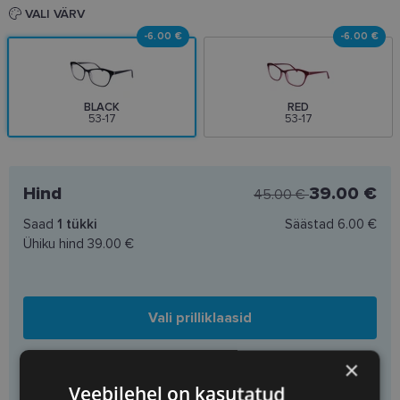
VALI VÄRV
-6.00 €
-6.00 €
BLACK
RED
53-17
53-17
Hind
39.00 €
45.00 €
Saad
1
tükki
Säästad
6.00 €
Ühiku hind
39.00 €
Vali prilliklaasid
×
Lisa korvi ainult raamid
Veebilehel on kasutatud