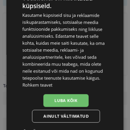
küpsiseid.
Kasutame küpsiseid sisu ja reklaamide
isikupärastamiseks, sotsiaalse meedia
SAATMINE
EESTI
funktsioonide pakkumiseks ning liikluse
analüüsimiseks. Edastame teavet selle
Eeldatav tarnekuupäev
laupäev 15. august 2026
kohta, kuidas meie saiti kasutate, ka oma
Unisend
0.75 €
sotsiaalse meedia, reklaami- ja
Omniva
1.10 €
analüüsipartneritele, kes võivad seda
SmartPosti
1.10 €
kombineerida muu teabega, mida olete
Kuller
7.00 €
neile esitanud või mida nad on kogunud
teiepoolse teenuste kasutamise käigus.
Rohkem teavet
Toote info
Kaubamärk
YOUR-LINE
LUBA KÕIK
Raami mõõtmed
53-17
AINULT VÄLTIMATUD
Suurus
M