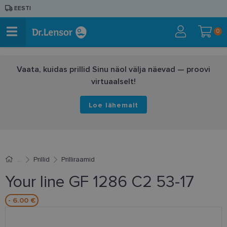
EESTI
0
Vaata, kuidas prillid Sinu näol välja näevad — proovi
virtuaalselt!
Loe lähemalt
Prillid
Prilliraamid
Your line GF 1286 C2 53-17
- 6.00 €