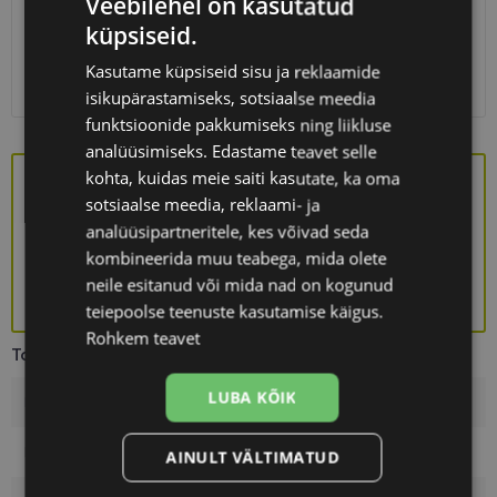
Veebilehel on kasutatud
Unisend
0.75 €
küpsiseid.
Omniva
1.10 €
SmartPosti
1.10 €
Kasutame küpsiseid sisu ja reklaamide
Kuller
7.00 €
isikupärastamiseks, sotsiaalse meedia
funktsioonide pakkumiseks ning liikluse
analüüsimiseks. Edastame teavet selle
kohta, kuidas meie saiti kasutate, ka oma
sotsiaalse meedia, reklaami- ja
Saa kingituseks stiilne prillikarp!
analüüsipartneritele, kes võivad seda
kombineerida muu teabega, mida olete
neile esitanud või mida nad on kogunud
KINGITUS
teiepoolse teenuste kasutamise käigus.
Rohkem teavet
Toote info
LUBA KÕIK
Kaubamärk
YOUR-LINE
Raami mõõtmed
51-20
AINULT VÄLTIMATUD