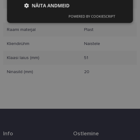
Suurus
M
NÄITA ANDMEID
Raami värvus
cry/orange
POWERED BY COOKIESCRIPT
Vajalik
Statistika
Turustamine
Raami materjal
Plast
Eelistused
Kliendirühm
Naistele
Klaasi laius (mm)
51
Ninasild (mm)
20
Vajalik
Statistika
Turustamine
Eelistused
Vajalikud küpsised aitavad parandada kodulehe
kasutamismugavust, võimaldades põhifunktsioone
nagu lehtedel navigeerimine ja juurdepääsu saidi
kaitstud aladele. Koduleht ei tööta ilma nende
küpsisteta korralikult.
Info
Ostlemine
Pakkuja
/
Nimi
Aegumine
Kirjeldus