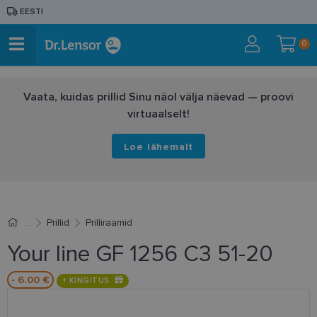
EESTI
0
Vaata, kuidas prillid Sinu näol välja näevad — proovi
virtuaalselt!
Loe lähemalt
Prillid
Prilliraamid
Your line GF 1256 C3 51-20
- 6.00 €
+ KINGITUS