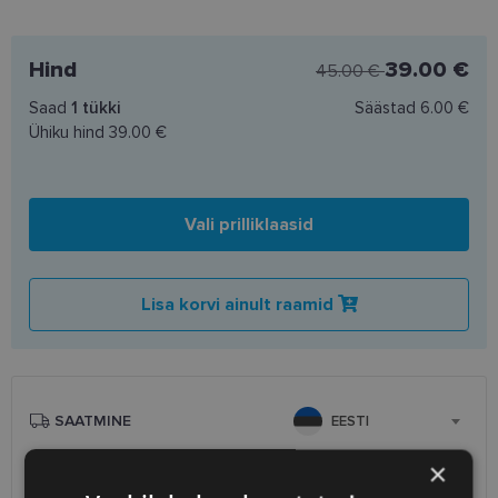
Hind
39.00 €
45.00 €
Saad
1
tükki
Säästad
6.00 €
Ühiku hind
39.00 €
Vali prilliklaasid
Lisa korvi ainult raamid
SAATMINE
EESTI
×
Eeldatav tarnekuupäev
neljapäev 13. august 2026