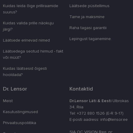
Domeen
Kuidas leida õige prilliraamide
Läätsede püsitellimus
clientId
www.lensor.ee
1 aasta
Seda küpsist
suurus?
unikaalsete 
Tarne ja maksmine
eristamiseks
Kuidas valida prille näokuju
kliendi ident
juhuslikult 
Raha tagasi garantii
järgi?
numbri. Sed
kasutaja ko
Lepingust taganemine.
parandamise
Läätsede erinevad nimed
optimeerides
jõudlust ja
Läätsedega seotud hirmud - fakt
funktsionaal
või müüt?
country_ok
www.lensor.ee
1 aasta
Kuidas läätsesid õigesti
csrftoken
www.lensor.ee
11 kuud 4
See küpsis 
nädalat
Pythoni Dja
hooldada?
veebiarendu
See on loodu
kaitsta saiti
Dr. Lensor
Kontaktid
tarkvararünn
veebivormid
Meist
Dr.Lensor Läti & Eesti
Ulbrokas
CookieScriptConsent
11 kuud 3
Teenus Cook
CookieScript
34, Riia
nädalat
kasutab seda
www.lensor.ee
külastajate 
Kasutustingimused
Tel: +372 880 1526 (E-R 9-17)
nõusoleku ee
E-posti aadress: info@lensor.ee
meeldejätmi
Privaatsuspoliitika
vajalik selle
Script.com k
SIA OC VISION Reg. nr:
bänner korra