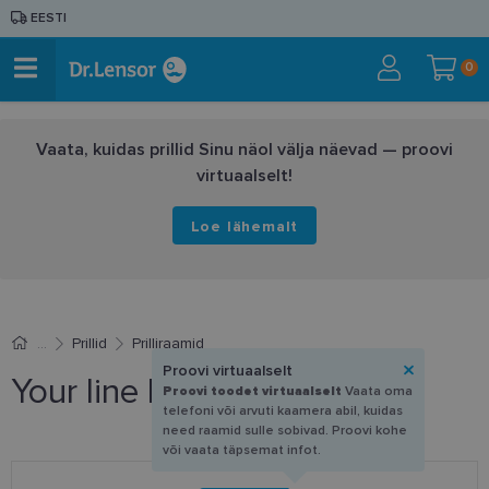
EESTI
0
Vaata, kuidas prillid Sinu näol välja näevad — proovi
virtuaalselt!
Loe lähemalt
Prillid
Prilliraamid
Proovi virtuaalselt
Your line DM 1194 C1 56-17
Proovi toodet virtuaalselt
Vaata oma
telefoni või arvuti kaamera abil, kuidas
need raamid sulle sobivad. Proovi kohe
või vaata täpsemat infot.