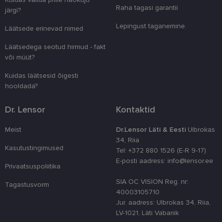
unikaalsete 
Raha tagasi garantii
järgi?
eristamiseks
kliendi ident
Lepingust taganemine.
juhuslikult 
Läätsede erinevad nimed
numbri. Sed
kasutaja ko
Läätsedega seotud hirmud - fakt
parandamise
optimeerides
või müüt?
jõudlust ja
funktsionaal
Kuidas läätsesid õigesti
country_ok
www.lensor.ee
1 aasta
hooldada?
csrftoken
www.lensor.ee
11 kuud 4
See küpsis 
nädalat
Pythoni Dja
Dr. Lensor
Kontaktid
veebiarendu
See on loodu
kaitsta saiti
Meist
Dr.Lensor Läti & Eesti
Ulbrokas
tarkvararünn
veebivormid
34, Riia
Kasutustingimused
Tel: +372 880 1526 (E-R 9-17)
CookieScriptConsent
11 kuud 3
Teenus Cook
CookieScript
nädalat
kasutab seda
www.lensor.ee
E-posti aadress: info@lensor.ee
Privaatsuspoliitika
külastajate 
nõusoleku ee
meeldejätmi
SIA OC VISION Reg. nr:
Tagastusvorm
vajalik selle
40003105710
Script.com k
bänner korra
Jur. aadress: Ulbrokas 34, Riia,
töötaks.
LV-1021, Läti Vabariik