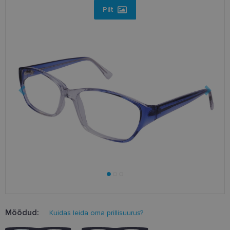
Pilt
Mõõdud:
Kuidas leida oma prillisuurus?