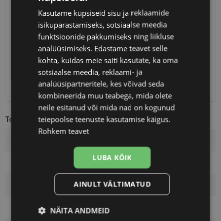
Kasutame küpsiseid sisu ja reklaamide
SAATMINE
EESTI
isikupärastamiseks, sotsiaalse meedia
funktsioonide pakkumiseks ning liikluse
Eeldatav tarnekuupäev
esmaspäev 17. august 2026
analüüsimiseks. Edastame teavet selle
Unisend
2.50 €
kohta, kuidas meie saiti kasutate, ka oma
Omniva
3.00 €
sotsiaalse meedia, reklaami- ja
SmartPosti
3.00 €
analüüsipartneritele, kes võivad seda
Kuller
7.00 €
kombineerida muu teabega, mida olete
neile esitanud või mida nad on kogunud
teiepoolse teenuste kasutamise käigus.
Toote info
Rohkem teavet
Kaubamärk
YOUR-LINE
LUBA KÕIK
Raami mõõtmed
56-17
AINULT VÄLTIMATUD
Suurus
L
Raami värvus
crys/blue
NÄITA ANDMEID