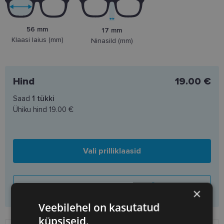
56 mm
17 mm
Klaasi laius (mm)
Ninasild (mm)
Hind
19.00 €
Saad
1
tükki
Ühiku hind
19.00 €
Vali prilliklaasid
Lisa korvi ainult raamid
×
Veebilehel on kasutatud
küpsiseid.