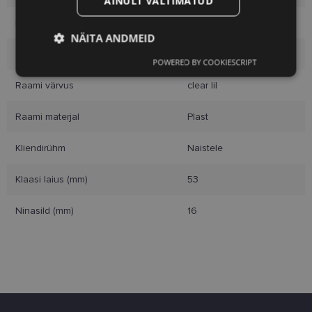
AINULT VÄLTIMATUD
Raami mõõtmed
53-16
NÄITA ANDMEID
Suurus
S
POWERED BY COOKIESCRIPT
Vajalik
Statistika
Turustamine
Raami värvus
clear lil
Raami materjal
Plast
Eelistused
Kliendirühm
Naistele
Klaasi laius (mm)
53
Ninasild (mm)
16
Vajalik
Statistika
Turustamine
Eelistused
Vajalikud küpsised aitavad parandada kodulehe
kasutamismugavust, võimaldades põhifunktsioone
nagu lehtedel navigeerimine ja juurdepääsu saidi
kaitstud aladele. Koduleht ei tööta ilma nende
küpsisteta korralikult.