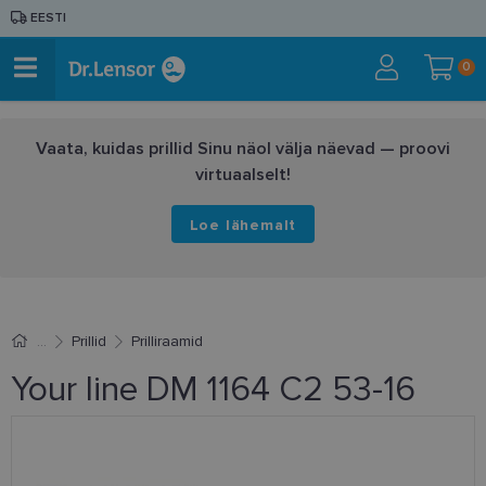
EESTI
0
Vaata, kuidas prillid Sinu näol välja näevad — proovi
virtuaalselt!
Loe lähemalt
Prillid
Prilliraamid
Your line DM 1164 C2 53-16