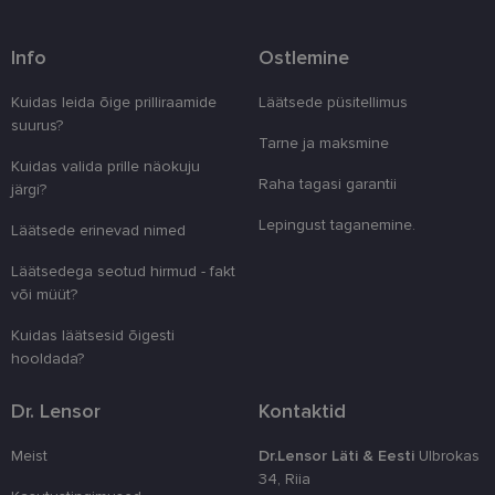
Pakkuja
/
Nimi
Aegumine
Kirjeldus
Domeen
Info
Ostlemine
clientId
www.lensor.ee
1 aasta
Seda küpsist
unikaalsete 
Kuidas leida õige prilliraamide
Läätsede püsitellimus
eristamiseks
suurus?
kliendi ident
juhuslikult 
Tarne ja maksmine
numbri. Sed
Kuidas valida prille näokuju
kasutaja ko
Raha tagasi garantii
parandamise
järgi?
optimeerides
jõudlust ja
Lepingust taganemine.
Läätsede erinevad nimed
funktsionaal
country_ok
www.lensor.ee
1 aasta
Läätsedega seotud hirmud - fakt
või müüt?
csrftoken
www.lensor.ee
11 kuud 4
See küpsis 
nädalat
Pythoni Dja
veebiarendu
Kuidas läätsesid õigesti
See on loodu
hooldada?
kaitsta saiti
tarkvararünn
veebivormid
Dr. Lensor
Kontaktid
CookieScriptConsent
11 kuud 3
Teenus Cook
CookieScript
nädalat
kasutab seda
www.lensor.ee
külastajate 
Meist
Dr.Lensor Läti & Eesti
Ulbrokas
nõusoleku ee
34, Riia
meeldejätmi