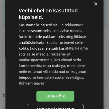
Vali prilliklaasid
×
Veebilehel on kasutatud
küpsiseid.
Lisa korvi ainult raamid
Kasutame küpsiseid sisu ja reklaamide
isikupärastamiseks, sotsiaalse meedia
funktsioonide pakkumiseks ning liikluse
analüüsimiseks. Edastame teavet selle
SAATMINE
EESTI
kohta, kuidas meie saiti kasutate, ka oma
sotsiaalse meedia, reklaami- ja
Eeldatav tarnekuupäev
esmaspäev 17. august 2026
analüüsipartneritele, kes võivad seda
Unisend
2.50 €
kombineerida muu teabega, mida olete
Omniva
3.00 €
neile esitanud või mida nad on kogunud
SmartPosti
3.00 €
teiepoolse teenuste kasutamise käigus.
Kuller
7.00 €
Rohkem teavet
Toote info
LUBA KÕIK
Kaubamärk
YOUR-LINE