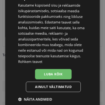
Kasutame küpsiseid sisu ja reklaamide
SAATMINE
EESTI
isikupärastamiseks, sotsiaalse meedia
funktsioonide pakkumiseks ning liikluse
Eeldatav tarnekuupäev
kolmapäev 12. august 2026
analüüsimiseks. Edastame teavet selle
Unisend
0.75 €
kohta, kuidas meie saiti kasutate, ka oma
Omniva
1.10 €
sotsiaalse meedia, reklaami- ja
SmartPosti
1.10 €
analüüsipartneritele, kes võivad seda
Kuller
7.00 €
kombineerida muu teabega, mida olete
neile esitanud või mida nad on kogunud
Toote info
teiepoolse teenuste kasutamise käigus.
Rohkem teavet
Kaubamärk
YALEA
LUBA KÕIK
Raami mõõtmed
53-19
Suurus
M
AINULT VÄLTIMATUD
Raami värvus
gold
NÄITA ANDMEID