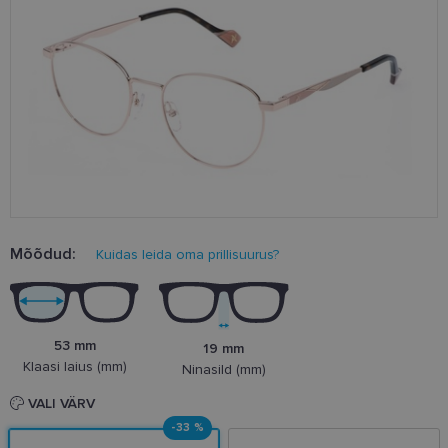
Mõõdud:
Kuidas leida oma prillisuurus?
53 mm
19 mm
Klaasi laius (mm)
Ninasild (mm)
VALI VÄRV
-33 %