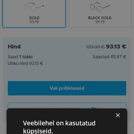
GOLD
BLACK GOLD
53-19
53-19
Hind
93.13 €
139.00 €
Saad
1
tükki
Säästad
45.87 €
Ühiku hind
93.13 €
Vali prilliklaasid
Lisa korvi ainult raamid
×
Veebilehel on kasutatud
küpsiseid.