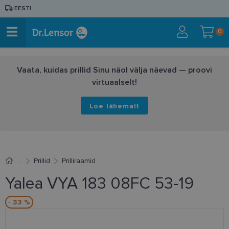
EESTI
0
Vaata, kuidas prillid Sinu näol välja näevad — proovi
virtuaalselt!
Loe lähemalt
Prillid
Prilliraamid
Yalea VYA 183 08FC 53-19
- 33 %