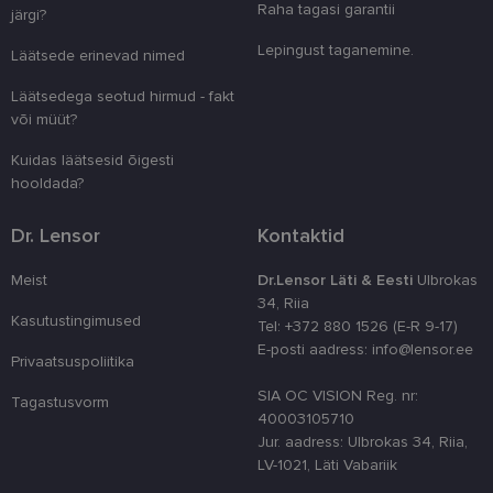
unikaalsete 
Raha tagasi garantii
järgi?
eristamiseks
kliendi ident
Lepingust taganemine.
juhuslikult 
Läätsede erinevad nimed
numbri. Sed
kasutaja ko
Läätsedega seotud hirmud - fakt
parandamise
optimeerides
või müüt?
jõudlust ja
funktsionaal
Kuidas läätsesid õigesti
country_ok
www.lensor.ee
1 aasta
hooldada?
csrftoken
www.lensor.ee
11 kuud 4
See küpsis 
nädalat
Pythoni Dja
Dr. Lensor
Kontaktid
veebiarendu
See on loodu
kaitsta saiti
Meist
Dr.Lensor Läti & Eesti
Ulbrokas
tarkvararünn
veebivormid
34, Riia
Kasutustingimused
Tel: +372 880 1526 (E-R 9-17)
CookieScriptConsent
11 kuud 3
Teenus Cook
CookieScript
E-posti aadress: info@lensor.ee
nädalat
kasutab seda
www.lensor.ee
Privaatsuspoliitika
külastajate 
nõusoleku ee
SIA OC VISION Reg. nr:
meeldejätmi
Tagastusvorm
vajalik selle
40003105710
Script.com k
Jur. aadress: Ulbrokas 34, Riia,
bänner korra
töötaks.
LV-1021, Läti Vabariik
shipping_country
www.lensor.ee
1 aasta