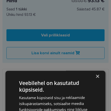
Hind
93.13 €
139.00 €
Saad
1
tükki
Säästad
45.87 €
Ühiku hind
93.13 €
Vali prilliklaasid
Lisa korvi ainult raamid
×
SAATMINE
EESTI
Veebilehel on kasutatud
küpsiseid.
Eeldatav tarnekuupäev
kolmapäev 12. august 2026
Kasutame küpsiseid sisu ja reklaamide
Unisend
0.75 €
isikupärastamiseks, sotsiaalse meedia
Omniva
1.10 €
funktsioonide pakkumiseks ning liikluse
SmartPosti
1.10 €