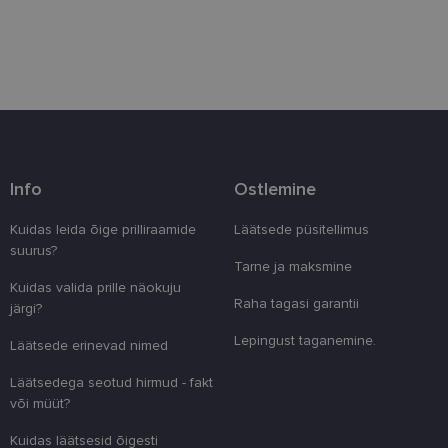
Eelistused
Vajalik
Statistika
Turustamine
Info
Ostlemine
Eelistused
Vajalikud küpsised aitavad parandada kodulehe
Kuidas leida õige prilliraamide
Läätsede püsitellimus
kasutamismugavust, võimaldades põhifunktsioone
suurus?
nagu lehtedel navigeerimine ja juurdepääsu saidi
Tarne ja maksmine
kaitstud aladele. Koduleht ei tööta ilma nende
Kuidas valida prille näokuju
küpsisteta korralikult.
Raha tagasi garantii
järgi?
Pakkuja
/
Nimi
Aegumine
Kirjeldus
Domeen
Lepingust taganemine.
Läätsede erinevad nimed
clientId
www.lensor.ee
1 aasta
Seda küpsist
unikaalsete 
Läätsedega seotud hirmud - fakt
eristamiseks
või müüt?
kliendi ident
juhuslikult 
numbri. Sed
Kuidas läätsesid õigesti