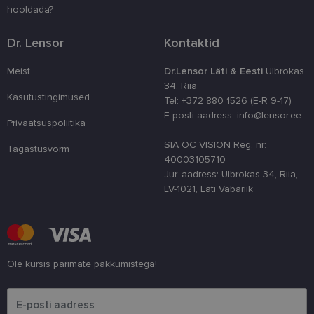
kasutaja ko
hooldada?
parandamise
optimeerides
jõudlust ja
funktsionaal
Dr. Lensor
Kontaktid
country_ok
www.lensor.ee
1 aasta
Meist
Dr.Lensor Läti & Eesti
Ulbrokas
csrftoken
www.lensor.ee
11 kuud 4
See küpsis 
34, Riia
nädalat
Pythoni Dja
Kasutustingimused
veebiarendu
Tel: +372 880 1526 (E-R 9-17)
See on loodu
E-posti aadress: info@lensor.ee
kaitsta saiti
Privaatsuspoliitika
tarkvararünn
veebivormid
SIA OC VISION Reg. nr:
Tagastusvorm
40003105710
CookieScriptConsent
11 kuud 3
Teenus Cook
CookieScript
nädalat
kasutab seda
www.lensor.ee
Jur. aadress: Ulbrokas 34, Riia,
külastajate 
LV-1021, Läti Vabariik
nõusoleku ee
meeldejätmi
vajalik selle
Script.com k
bänner korra
töötaks.
shipping_country
www.lensor.ee
1 aasta
Ole kursis parimate pakkumistega!
Palun sisesta e-posti aadress