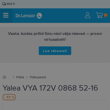
EESTI
0
Vaata, kuidas prillid Sinu näol välja näevad — proovi
virtuaalselt!
Loe lähemalt
Prillid
Prilliraamid
Yalea VYA 172V 0868 52-16
- 33 %