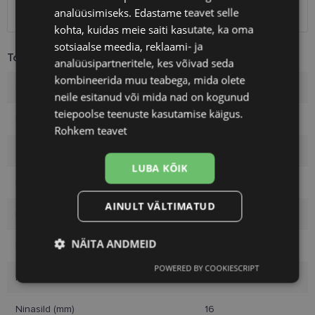
analüüsimiseks. Edastame teavet selle
Kuller
7.00 €
kohta, kuidas meie saiti kasutate, ka oma
sotsiaalse meedia, reklaami- ja
Toote info
analüüsipartneritele, kes võivad seda
kombineerida muu teabega, mida olete
Kaubamärk
YALEA
neile esitanud või mida nad on kogunud
teiepoolse teenuste kasutamise käigus.
Raami mõõtmed
52-16
Rohkem teavet
Suurus
S
LUBA KÕIK
Raami värvus
black
AINULT VÄLTIMATUD
Raami materjal
Plast
NÄITA ANDMEID
Kliendirühm
Naistele
POWERED BY COOKIESCRIPT
Vajalik
Statistika
Turustamine
Klaasi laius (mm)
52
Ninasild (mm)
16