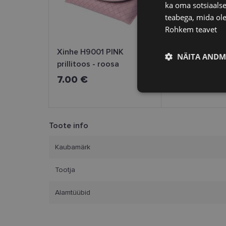
ka oma sotsiaalse
teabega, mida ole
Rohkem teavet
Xinhe H9001 PINK
Xinhe H9001 B
NÄITA ANDM
prillitoos - roosa
prillitoos - mus
7.00 €
7.00 €
Vajalik
Toote info
Kaubamärk
Tootja
Vajalikud küpsised 
ja juurdepääsu saidi 
Alamtüübid
Nimi
clientId