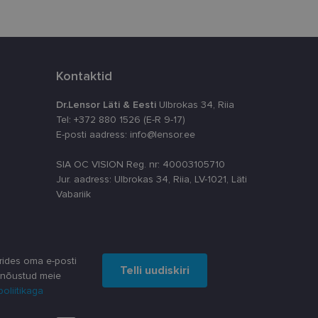
numbri. Seda
timeerides
splatvormiga. See
Kontaktid
kvararünnakute eest
Dr.Lensor Läti & Eesti
Ulbrokas 34, Riia
astajate küpsiste
k selleks, et
Tel: +372 880 1526 (E-R 9-17)
aks.
E-posti aadress: info@lensor.ee
SIA OC VISION Reg. nr: 40003105710
Jur. aadress: Ulbrokas 34, Riia, LV-1021, Läti
Vabariik
ta, kuidas
siga - see on
ppkasutaja võis
utatavale
dsete kasutajate
rides oma e-posti
likult genereeritud
Telli uudiskiri
a seda kasutatakse
reaalajas pakkumisi
 nõustud meie
 kampaaniate
poliitikaga
äilitamiseks.