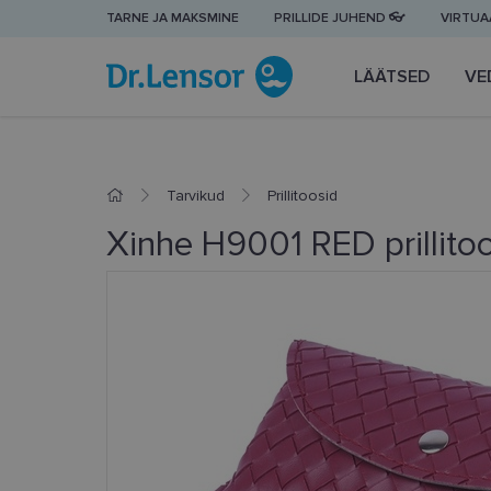
TARNE JA MAKSMINE
PRILLIDE JUHEND 👓
VIRTUAA
LÄÄTSED
VE
Tarvikud
Prillitoosid
Xinhe H9001 RED prillito