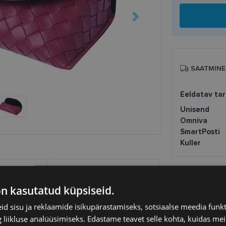
SAATMINE
Eeldatav ta
Unisend
Omniva
SmartPosti
Kuller
on kasutatud küpsiseid.
d sisu ja reklaamide isikupärastamiseks, sotsiaalse meedia funk
liikluse analüüsimiseks. Edastame teavet selle kohta, kuidas meie