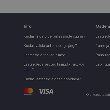
country_ok
csrftoken
Info
Ostlem
Kuidas leida õige prilliraamide suurus?
Läätsede
CookieScriptConse
Kuidas valida prille näokuju järgi?
Tarne ja
shipping_country
Läätsede erinevad nimed
Raha tag
Läätsedega seotud hirmud - fakt või
Lepingus
Pakkuja
/
müüt?
Nimi
Nimi
Domeen
Kuidas läätsesid õigesti hooldada?
_ga
_gcl_au
Google
LLC
.lensor.ee
Ole kursis pari
_fbp
Meta
Platform
Inc.
.lensor.ee
_ga_SWG4NN6WCY