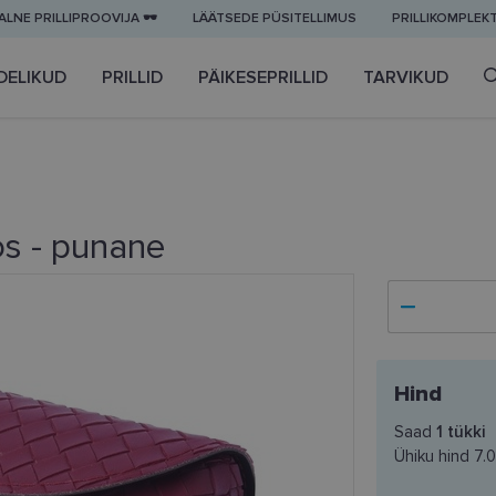
LNE PRILLIPROOVIJA 🕶️
LÄÄTSEDE PÜSITELLIMUS
PRILLIKOMPLEK
DELIKUD
PRILLID
PÄIKESEPRILLID
TARVIKUD
os - punane
Hind
Saad
1
tükki
Ühiku hind
7.