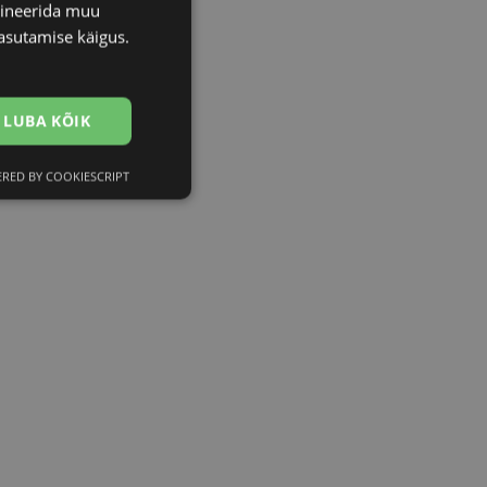
bineerida muu
asutamise käigus.
LUBA KÕIK
RED BY COOKIESCRIPT
Eelistused
htedel navigeerimine
istamiseks, määrates