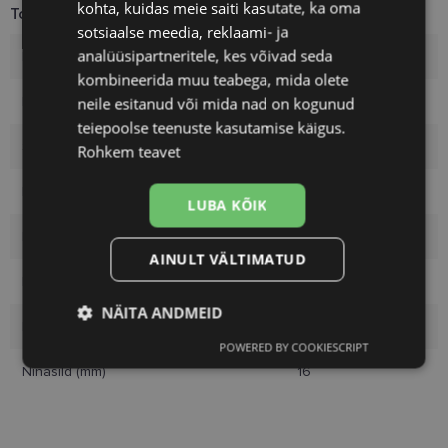
kohta, kuidas meie saiti kasutate, ka oma
Toote info
sotsiaalse meedia, reklaami- ja
analüüsipartneritele, kes võivad seda
Kaubamärk
VOGUE
kombineerida muu teabega, mida olete
Raami mõõtmed
49-16
neile esitanud või mida nad on kogunud
teiepoolse teenuste kasutamise käigus.
Suurus
S
Rohkem teavet
Raami värvus
blue
LUBA KÕIK
Raami materjal
Plast
AINULT VÄLTIMATUD
Kliendirühm
Lastele
NÄITA ANDMEID
Klaasi laius (mm)
49
POWERED BY COOKIESCRIPT
Vajalik
Statistika
Turustamine
Ninasild (mm)
16
Eelistused