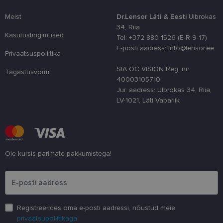
jõudlust ja
funktsionaal
Meist
Dr.Lensor Läti & Eesti
Ulbrokas
country_ok
www.lensor.ee
1 aasta
34, Riia
Kasutustingimused
Tel: +372 880 1526 (E-R 9-17)
csrftoken
www.lensor.ee
11 kuud 4
See küpsis 
nädalat
Pythoni Dja
E-posti aadress: info@lensor.ee
Privaatsuspoliitika
veebiarendu
See on loodu
kaitsta saiti
SIA OC VISION Reg. nr:
Tagastusvorm
tarkvararünn
40003105710
veebivormid
Jur. aadress: Ulbrokas 34, Riia,
CookieScriptConsent
11 kuud 3
Teenus Cook
CookieScript
LV-1021, Läti Vabariik
nädalat
kasutab seda
www.lensor.ee
külastajate 
nõusoleku ee
meeldejätmi
vajalik selle
Script.com k
bänner korra
töötaks.
Ole kursis parimate pakkumistega!
shipping_country
www.lensor.ee
1 aasta
Palun sisesta e-posti aadress
Registreerides oma e-posti aadressi, nõustud meie
privaatsupoliitikaga
Pakkuja
/