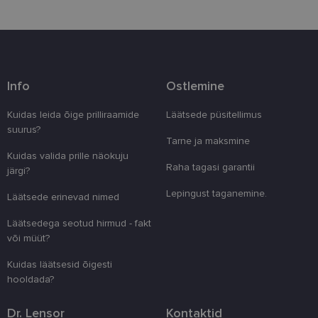
Info
Ostlemine
Vajalik
Statistika
Turustamine
Eelistused
Kuidas leida õige prilliraamide
Läätsede püsitellimus
suurus?
Vajalikud küpsised aitavad parandada kodulehe
Tarne ja maksmine
kasutamismugavust, võimaldades põhifunktsioone
Kuidas valida prille näokuju
nagu lehtedel navigeerimine ja juurdepääsu saidi
Raha tagasi garantii
kaitstud aladele. Koduleht ei tööta ilma nende
järgi?
küpsisteta korralikult.
Lepingust taganemine.
Läätsede erinevad nimed
Pakkuja
/
Nimi
Aegumine
Kirjeldus
Domeen
Läätsedega seotud hirmud - fakt
clientId
www.lensor.ee
1 aasta
Seda küpsist
või müüt?
unikaalsete 
eristamiseks
Kuidas läätsesid õigesti
kliendi ident
juhuslikult 
hooldada?
numbri. Sed
kasutaja ko
parandamise
Dr. Lensor
Kontaktid
optimeerides