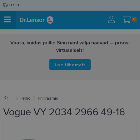
EESTI
0
Vaata, kuidas prillid Sinu näol välja näevad — proovi
virtuaalselt!
Loe lähemalt
Prillid
Prilliraamid
Vogue VY 2034 2966 49-16