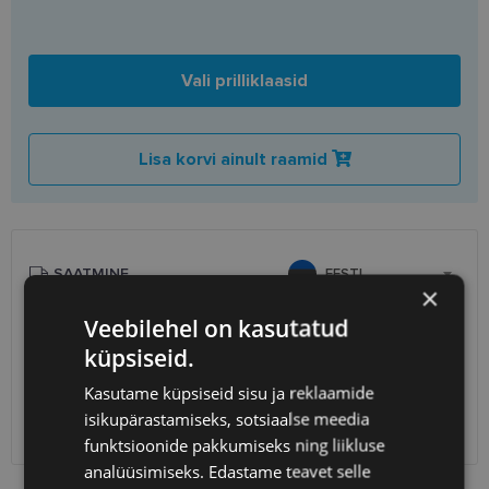
Vali prilliklaasid
Lisa korvi ainult raamid
SAATMINE
EESTI
×
Veebilehel on kasutatud
Eeldatav tarnekuupäev
neljapäev 13. august 2026
küpsiseid.
Unisend
0.75 €
Omniva
1.10 €
Kasutame küpsiseid sisu ja reklaamide
SmartPosti
1.10 €
isikupärastamiseks, sotsiaalse meedia
Kuller
7.00 €
funktsioonide pakkumiseks ning liikluse
analüüsimiseks. Edastame teavet selle